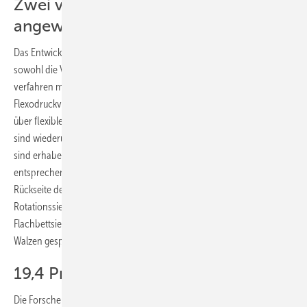
Zwei verschiedene Verfahren
angewendet
Das Entwicklerteam, das im Projekt Rock-Star zusammenarbeitet, hat
sowohl die Vorder- als auch die Rückseite mit jeweils unterschiedliche
verfahren metallisiert. Die Vorderseite haben sie mit dem
Flexodruckverfahren realisiert. Dabei wird das zu druckende Material
über flexible Druckplatten auf die Solarzelle gedruckt. Die Druckplatten
sind wiederum auf Walzen gespannt. Die zu metallisierenden Stellen
sind erhaben und so kann die Metallpaste direkt auf die
entsprechenden Bereiche der Solarzelle aufgebracht werden. Die
Rückseite der Zellen haben die Forscher hingegen mit dem
Rotationssiebdruckverfahren metallisiert. Der ähnelt dem normalen
Flachbettsiebdruck, nur dass die Siebe als flexible Druckplatten auf
Walzen gespannt werden.
19,4 Prozent Effizienz erreicht
Die Forscher haben es geschafft, Solarzellen im Standardformat auf