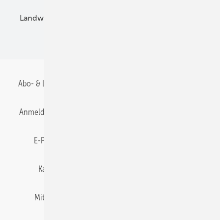
Landwirtschaft
Mieterstrom
Fachhandel
BIPV
Abo- & Leserservice
AGB
Alle Inhalte chronologisch
Anmelden
Anmeldung & Registrierung
Datenschutz
E-Paper
Gentner Energy Media
Impressum
Karriere bei Gentner
Team
Mediaservice
Mitgliedschaften und Engagement
Newsletter