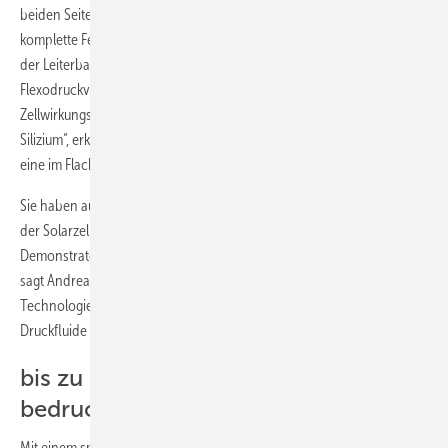
beiden Seiten unterbrechungsfrei zu metallisieren. Sie konnten eine
komplette Feinlinienstruktur ohne irgendwelche Unterbrechungen
der Leiterbahnen aufdrucken. „Die Solarzellen, die wir im
Flexodruckverfahren metallisiert haben, erzielen einen
Zellwirkungsgrad von bis zu 19,4 Prozent auf monokristallinem
Silizium“, erklärt Andreas Lorenz vom Fraunhofer ISE. Das ist besser als
eine im Flachbettsiebdruckverfahren metallisierte Referenzzelle.
Sie haben auch gezeigt, dass eine anschließende Drahtverschaltung
der Solarzellen möglich ist. „Wir konnten zudem ein funktionierendes
Demonstratormodul mit Smart-Wire-Drahtverschaltung herstellen“,
sagt Andreas Lorenz. „Wir sehen ein großes Potential dieser
Technologie, welches durch eine konsequente Optimierung der
Druckfluide und des Druckprozesses realisiert werden kann.“
bis zu 8.000 Wafer pro Stunde
bedrucken
Mit einem speziellen Rotationsdruckverfahren konnten die Forscher