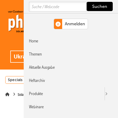
Springe
Springe
Springe
Search
auf
auf
auf
Hauptinhalt
Hauptmenü
SiteSearch
Home
MENÜ
.
Themen
Aktuelle Ausgabe
Specials
Einstrahlungsatlas
Landwirtschaft
Invest
Heftarchiv
Produkte
Solarmodule
Webinare