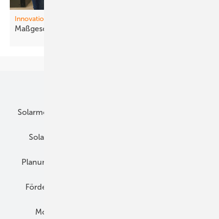
Innovationen
Maßgeschneiderte
Module
Unsere Themen
Solarmodule
DC-Technik
Wechselrichter
Solarspeicher
AC-Technik
Wartung
Planung
E-Mobilität
Wärme
Recht
Förderung
Preise
Hybridgeneratoren
Montage
Installation
Solarparks