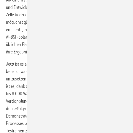
und Entwickler auch eine auf der Rückseite vollflächig metallisierte
Zelle bedrucken. Da kommt es vor allem darauf an, das Metall
möglichst gleichmäßig aufzudrucken, so dass eine homogene Schicht
entsteht. „In Bezug auf Schichtdicke und Homogenität erzielten diese
Al-BSF-Solarzellen eine vergleichbare Qualität zu Zellen, die im heute
üblichen Flachbettsiebdruck gefertigt wurden“, fassen die Forscher
ihre Ergebnisse zusammen.
Jetzt ist es an den Partnern aus dem Maschinenbau, die am Projekt
beteiligt waren, diese Entwicklung auch in die Massenfertigung
umzusetzen. Sie betreten damit maschinenbauerisches Neuland. Ziel
ist es, dank des Rotationsdruckverfahrens einen Durchsatz von 6.000
bis 8.000 Wafern pro Stunde zu erreichen. Dies wäre eine
Verdopplung im Vergleich zu aktuellen Herstellungsverfahren. „Nach
den erfolgreichen Vorversuchen wird die Fertigung eines
Demonstrators weiter forciert“, sagt Friedhelm Hage, Manager Solar
Processes bei Asys. „Anfang nächsten Jahres soll dieser für erste
Testreihen zur Verfügung stehen“, stellt er in Aussicht. (su)