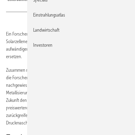
Einstrahlungsatlas
Landwirtschaft
Ein Forscherteam hat Rotatiosndruckverfahren zur Metallisierung von
Solarzellenerfolgreich getestet. In Zukunft können die Hersteller so die
Investoren
aufwändigen Flachbettsiebdruckverfahren durch schneller Prozesse
ersetzen.
Zusammen mit den Entwicklern des Equipmentherstellers Asys haben
die Forscher des Fraunhofer-Instituts für Solare Energiesysteme (ISE)
nachgewiesen, dass sich das Rotationsdruckverfahren für die
Metallisierung von Solarzellen eignet. Damit könnten die Hersteller in
Zukunft den aufwändigen Siebdruck umgehen und auf eine
preiswertere und schnellere Methode der Metallisierung
zurückgreifen. An dem Projekt war außerdem noch die Entwickler des
Druckmaschinenherstellers Gallus beteiligt.