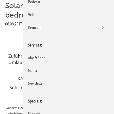
Podcast
Solarzellen rotierend
bedrucken
Videos
06.09.2017
|
Druckvorschau
Premium
Services
Abo & Shop
Media
Newsletter
Fraunhofer ISE
Specials
Mit dem Flexodruckverfahren haben die Entwickler die feine Struktur der
Leiterbahnen auf die Vorderseite der Solarzellen gedruck.
Specials