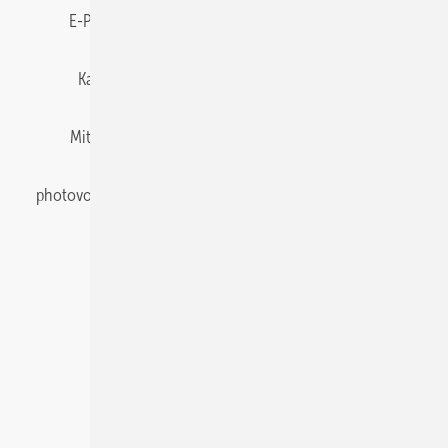
E-Paper
Gentner Energy Media
Impressum
Karriere bei Gentner
Team
Mediaservice
Mitgliedschaften und Engagement
Newsletter
photovoltaik abonnieren
Privacy Manager
pv Europe
RSS-Feed
Veranstaltungen / Webinare
© 2026 photovoltaik