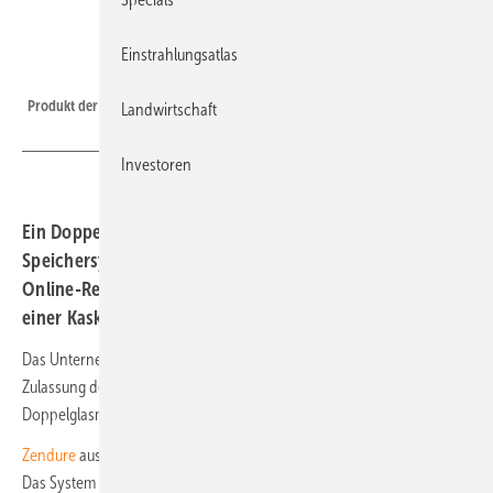
Einstrahlungsatlas
Sonnenkraft
Produkt der Woche: die Doppelglasmodule von Sonnenkraft.
Landwirtschaft
Investoren
Ein Doppelglasmodul mit DIBt-Zulassung, ein neues
Speichersystem liefert bis zu 64 Kilowattstunden, ein
Online-Rechner für Stromer sowie mehrere Speicher in
einer Kaskade. Das sind unsere Produkte der Woche.
Das Unternehmen
Sonnenkraft
hat die allgemeine bauaufsichtliche
Zulassung des Deutschen Instituts für Bautechnik (DIBt) für seine
Doppelglasmodule ohne Rahmen erhalten.
Zendure
aus dem Silicon Valley in den USA stellt die Superbase V vor.
Das System ist mit Semi-Solid-State-Batterien und mit einer Kapazität