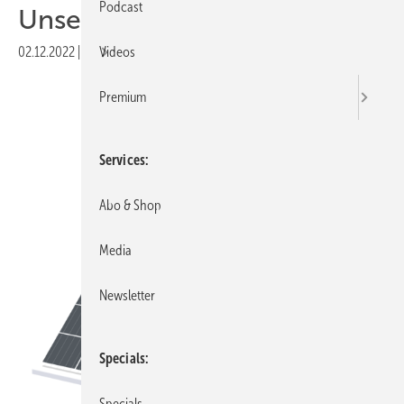
Podcast
Unsere Produkte der Woche
02.12.2022
|
Druckvorschau
Videos
Premium
Services
Abo & Shop
Media
Newsletter
Specials
Specials