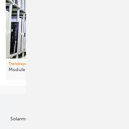
Trendreport
M odule verteu ern sich
weiter
Unsere Themen
Solarmodule
DC-Technik
Wechselrichter