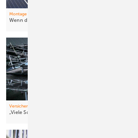
Montage
Wenn die Klemme
stresst
Versicherer
„Viele Schäd en sind in Teilen
vermeidbar“