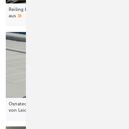
Reiling baut Recycling von Altmodulen weiter
aus
Osnatech und Innotec kooperieren bei Installation
von
Leichtbaumodulen