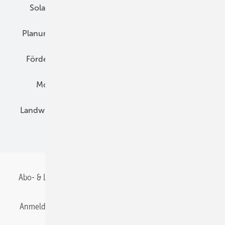
Solarspeicher
AC-Technik
Wartung
Planung
E-Mobilität
Wärme
Recht
Förderung
Preise
Hybridgeneratoren
Montage
Installation
Solarparks
Landwirtschaft
Mieterstrom
Fachhandel
BIPV
Abo- & Leserservice
AGB
Alle Inhalte chronologisch
Anmelden
Anmeldung & Registrierung
Datenschutz