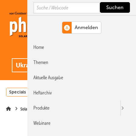
Springe
Springe
Springe
Search
auf
auf
auf
Hauptinhalt
Hauptmenü
SiteSearch
Home
MENÜ
.
Themen
Aktuelle Ausgabe
Specials
Einstrahlungsatlas
Landwirtschaft
Invest
Heftarchiv
Produkte
Solarmodule
Webinare