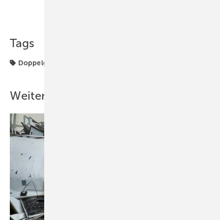
Teilen
Link kopieren
Tags
Doppelglasmodule
Solarmodule
Sonnenkraft
Weitere Inhalte