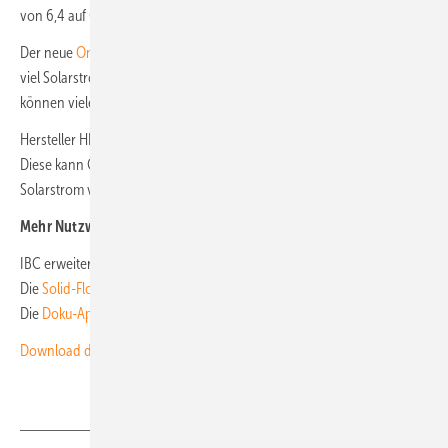
von 6,4 auf 64 Kilowattstunden erweiterbar.
Der neue
Online-Rechner für Stromer
der HTW Berlin ermittelt, mit wie
viel Solarstrom vom eigenen Dach das Elektroauto laden wird. Zudem
können viele Parameter individuell verändert und angepasst werden.
Hersteller HPS aus Berlin bietet nun auch eine
Multi-Picea-Lösung
an.
Diese kann Gebäude mit größerem Leistungsbedarf ganzjährig mit
Solarstrom vom eigenen Dach versorgen. (nhp)
Mehr Nutzwert und Fachwissen für Sie:
IBC erweitert damit das Portfolio um bifaziale Module von
Jolywood
.
Die
Solid-Flow-Energiespeicher
vom Hersteller CM Blu.
Die
Doku-App von K2 Systems
.
Download des kostenlosen Ratgebers „150 Praxistipps für Autarkie“