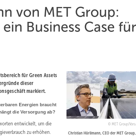
ann von MET Group:
 ein Business Case fü
tsbereich für Green Assets
ergründe dieser
onsgeschäft markiert.
uerbaren Energien braucht
 hängt die Versorgung ab?
orten entwickelt, um die
MET Group/Vors
rgieverbrauch zu erhöhen.
Christian Hürlimann, CEO der MET Group,