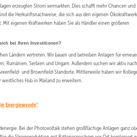
lagen erzeugten Strom vermarkten. Dies schafft mehr Chancen und
en sind die Herkunftsnachweise, die sich aus den eigenen Ökokraftwer
 Mit eigenen Kraftwerken haben Sie als Händler einen größeren
ich bei Ihren Investitionen?
schen Ländern vertreten. Wir bauen und betreiben Anlagen für erneue
rien, Rumänien, Serbien und Ungarn. Außerdem suchen wir aktiv nac
Greenfield- und Brownfield-Standorte. Mittlerweile haben wir Kolleg
r westliches Hub in Mailand zu erweitern.
die Energiewende“
denergie. Bei der Photovoltaik stehen großflächige Anlagen ganz ob
nftig die Stromproduktion mit Batteriespeichern vor Ort kombiniert 