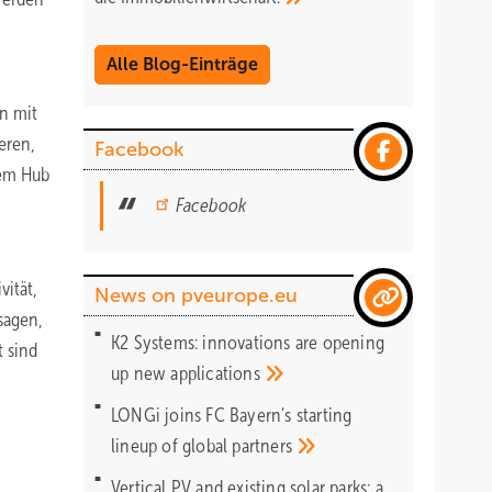
Alle Blog-Einträge
en mit
eren,
Facebook
sem Hub
Facebook
vität,
News on pveurope.eu
 sagen,
K2 Systems: innovations are opening
t sind
up new
applications
LONGi joins FC Bayern's starting
lineup of global
partners
Vertical PV and existing solar parks: a