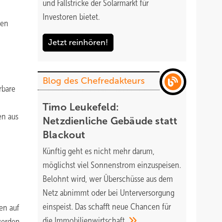
und Fallstricke der Solarmarkt für
Investoren bietet.
ken
Jetzt reinhören!
Blog des Chefredakteurs
rbare
h
Timo Leukefeld:
en aus
Netzdienliche Gebäude statt
Blackout
Künftig geht es nicht mehr darum,
möglichst viel Sonnenstrom einzuspeisen.
Belohnt wird, wer Überschüsse aus dem
Netz abnimmt oder bei Unterversorgung
einspeist. Das schafft neue Chancen für
en auf
die
Immobilienwirtschaft.
werden