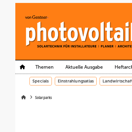
Springe
Springe
Springe
auf
auf
auf
Hauptinhalt
Hauptmenü
SiteSearch
Themen
Aktuelle Ausgabe
Heftarc
Specials
Einstrahlungsatlas
Landwirtschaf
Solarparks