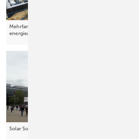
Mehrfamilienhaus in Sachsen nahezu
energieautark
Solar Solutions Leipzig: Mehr Geschäft im
Osten