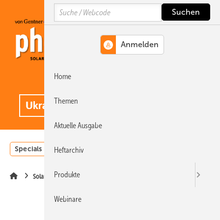
Springe
Springe
Springe
Search
auf
auf
auf
Hauptinhalt
Hauptmenü
SiteSearch
Home
MENÜ
.
Themen
Aktuelle Ausgabe
Specials
Einstrahlungsatlas
Landwirtschaft
Invest
Heftarchiv
Produkte
Solarparks
Webinare