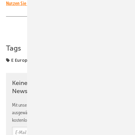
Nutzen Sie unseren Investoren-Kanal!
Teilen
Link kopieren
Tags
E Europe
Investoren
Projekte
Solarparks
Keine Zeit? Kein Problem mit dem PV
Newsletter!
Mit unserem Newsletter erhalten Sie regelmäßig von uns
ausgewählte Informationen und Neuigkeiten, gebündelt und
kostenlos direkt ins Postfach.