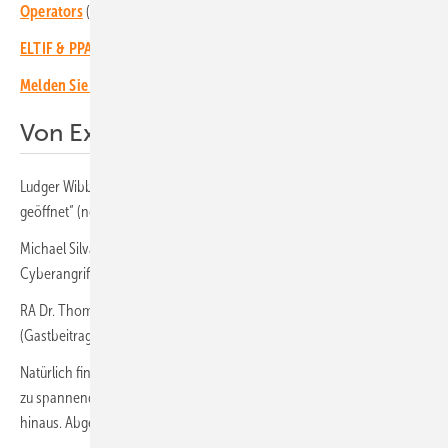
Operators
(März 2025)
ELTIF & PPA: Funding Solar Projects
(Februar 2025)
Melden Sie sich hier für unseren Investoren-Newsletter an!
Von Experten für Experten:
Ludger Wibbeke von Hansainvest:
„Das Tor für Investitionen ist weit
geöffnet“ (neue Fonds durch Eltif 2.0)
Michael Silvan von TÜV Rheinland:
Solaranlagen und Speicher gegen
Cyberangriffe schützen (Podcast)
RA Dr. Thomas Binder: „Dienstbarkeiten ab jetzt übertragbar“
(Gastbeitrag)
Natürlich finden Sie auch in diesem Newsletter wieder Informationen
zu spannenden Projekten und Entwicklungen in Europa und darüber
hinaus. Abgerundet wird er durch aktuelle Branchentermine. (HS)