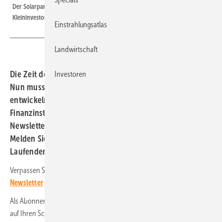
Der Solarpark Reisbach im Saarland wurde mit Einlagen von privaten
Kleininvestoren finanziert. Er leistet 25,6 Megawatt.
Einstrahlungsatlas
Landwirtschaft
Die Zeit der garantierten Einspeisevergütung läuft ab.
Investoren
Nun muss die Finanzwirtschaft neue Instrumente
entwickeln, um Solarprojekte abzusichern. Doch die
Finanzinstitute tun sich schwer. Unser nächster
Newsletter für Anleger erscheint am 11. Juni 2025.
Melden Sie sich rechtzeitig an, dann bleiben Sie auf dem
Laufenden!
Verpassen Sie nichts: Melden Sie sich
hier für den Investoren-
Newsletter
an!
Als Abonnent erhalten Sie den neuen
Solar Investors Guide
direkt
auf Ihren Schreibtisch - mit einem Klick und ohne vorherige