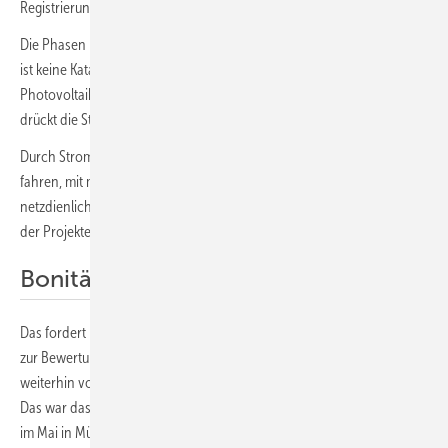
Registrierung!
Die Phasen mit negativen Strompreisen wachsen dramatisch an. Das
ist keine Katastrophe, eher Zeichen des erfolgreichen Ausbaus der
Photovoltaik. Sonnenstrom macht sich in den Netzen bemerkbar und
drückt die Strompreise.
Durch Stromspeicher können Solarparks neue Geschäftsmodelle
fahren, mit marktgerechter Einspeisung, Energiehandel und
netzdienlichen Funktionen. Damit rückt zunehmend die Finanzierung
der Projekte unabhängig von der EEG-Vergütung in den Blick.
Bonität neu bewerten
Das fordert Banken und Fonds heraus: Sie müssen neue Instrumente
zur Bewertung der Bonität von Projekten entwickeln, wollen sie
weiterhin vom Aufschwung der erneuerbaren Energien profitieren.
Das war das wichtigste Thema zur Fachmesse The smarter E Europe
im Mai in München.