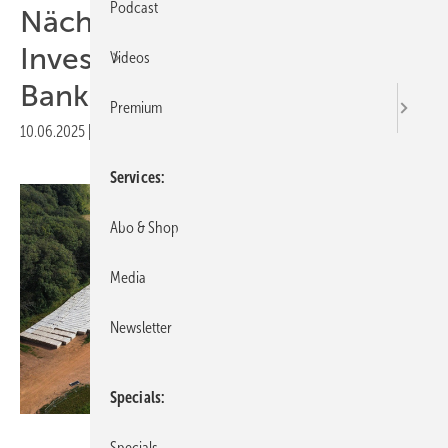
Podcast
Nächster Newsletter für
Investoren: Verharren die
Videos
Banken im Dämmerschlaf?
Premium
10.06.2025
|
Druckvorschau
Services
Abo & Shop
Media
Newsletter
Specials
Schoenergie
Specials