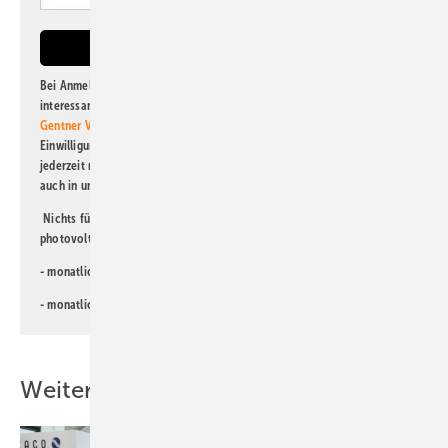
Bei Anmeldung zu diesem Newsletter bin ich damit einverstanden, über
interessante Verlags- und Online-Angebote
der Marken der Alfons W.
Gentner Verlag GmbH & Co. KG
informiert zu werden. Diese
Einwilligung kann ich jederzeit widerrufen und eine Abmeldung ist
jederzeit möglich. Informationen zum Umgang mit Daten finden Sie
auch in unserer
Datenschutzerklärung
.
Nichts für Sie dabei? Dann lesen Sie doch einen unserer weiteren
photovoltaik-Newsletter!
- monatlicher
Newsletter für Investoren
- monatlicher
Newsletter PV für die Landwirtschaft
Weitere Inhalte