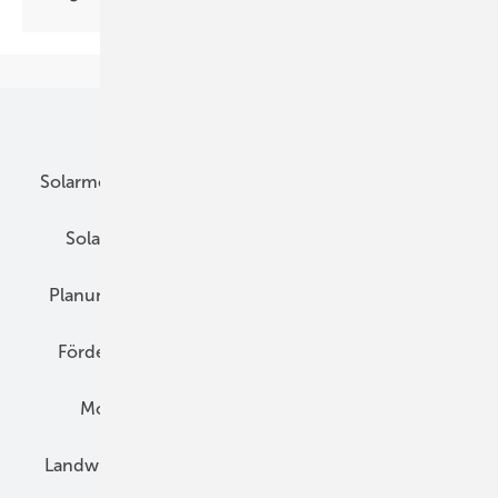
Unsere Themen
Solarmodule
DC-Technik
Wechselrichter
Solarspeicher
AC-Technik
Wartung
Planung
E-Mobilität
Wärme
Recht
Förderung
Preise
Hybridgeneratoren
Montage
Installation
Solarparks
Landwirtschaft
Mieterstrom
Fachhandel