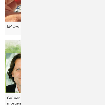
EMC-direct: Bifaziale Module richtig
klemmen
Grüner Bluff: Staffelgeschosse sind Bauschrott von
morgen