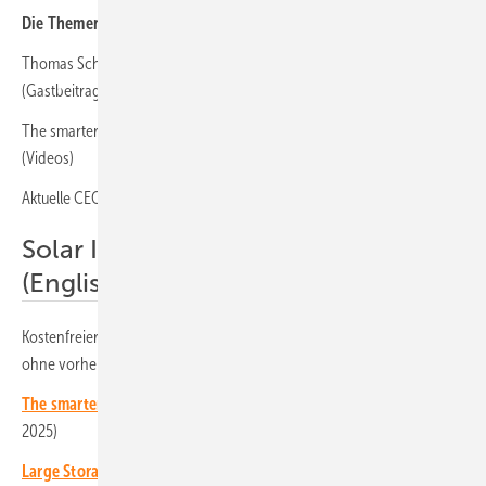
Die Themen im Überblick:
Thomas Schoy: Verharren die Banken im Dämmerschlaf?
(Gastbeitrag)
The smarter E Europe: Wichtige Innovationen für das Projektgeschäft
(Videos)
Aktuelle CEO-Talks zu den Trends im Projektgeschäft (Videos)
Solar Investors Guide E-Paper
(Englisch):
Kostenfreier Download für Abonnenten des Investoren-Newsletters
ohne vorherige Registrierung!
The smarter E Europe: More innovations then ever before
(Mai
2025)
Large Storage Systems: New Business for Utilities and Grid