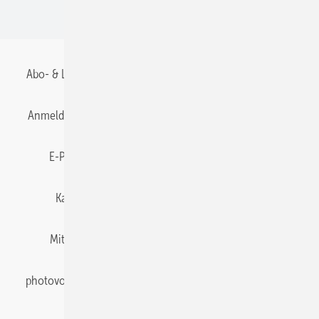
BIPV
Abo- & Leserservice
AGB
Alle Inhalte chronologisch
Anmelden
Anmeldung & Registrierung
Datenschutz
E-Paper
Gentner Energy Media
Impressum
Karriere bei Gentner
Team
Mediaservice
Mitgliedschaften und Engagement
Newsletter
photovoltaik abonnieren
Privacy Manager
pv Europe