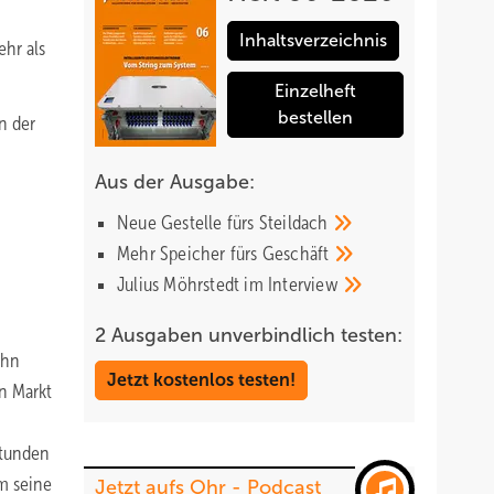
Inhaltsverzeichnis
ehr als
Einzelheft
bestellen
n der
Aus der Ausgabe:
Neue Gestelle fürs
Steildach
Mehr Speicher fürs
Geschäft
Julius Möhrstedt im
Interview
2 Ausgaben unverbindlich testen:
ehn
Jetzt kostenlos testen!
en Markt
stunden
um seine
Jetzt aufs Ohr - Podcast