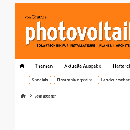
Springe
Springe
Springe
auf
auf
auf
Hauptinhalt
Hauptmenü
SiteSearch
Themen
Aktuelle Ausgabe
Heftarc
Specials
Einstrahlungsatlas
Landwirtschaf
Solarspeicher