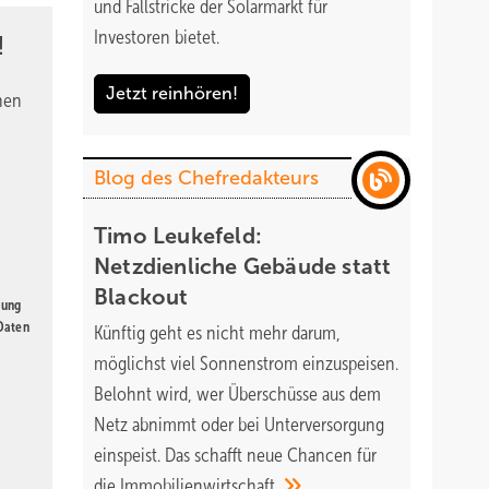
und Fallstricke der Solarmarkt für
Investoren bietet.
!
Jetzt reinhören!
nen
Blog des Chefredakteurs
Timo Leukefeld:
Netzdienliche Gebäude statt
Blackout
gung
 Daten
Künftig geht es nicht mehr darum,
möglichst viel Sonnenstrom einzuspeisen.
Belohnt wird, wer Überschüsse aus dem
Netz abnimmt oder bei Unterversorgung
einspeist. Das schafft neue Chancen für
die
Immobilienwirtschaft.