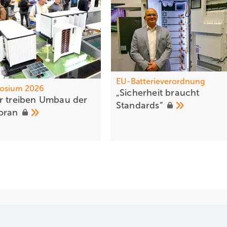
EU-Batterieverordnung
osium 2026
„Sic herheit braucht
er treiben Umbau der
Standards“
oran