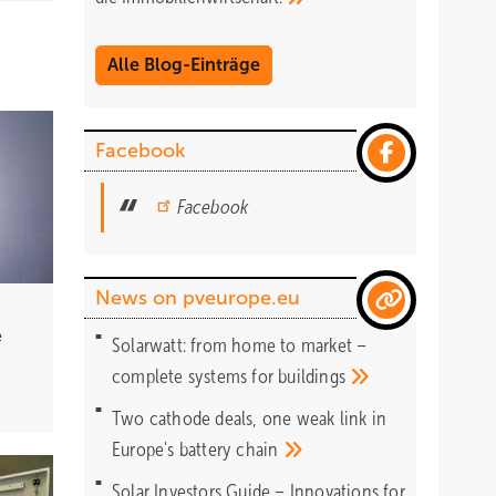
Alle Blog-Einträge
Facebook
Facebook
News on pveurope.eu
e
Solarwatt: from home to market –
complete systems for
buildings
Two cathode deals, one weak link in
Europe's battery
chain
Solar Investors Guide – Innovations for