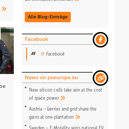
n
Alle Blog-Einträge
Facebook
Facebook
News on pveurope.eu
rbe
New silicon cells take aim at the cost
of space
power
Austria – berries and grid share the
gains at one
plantation
Sweden – E-Mobility wins national EV