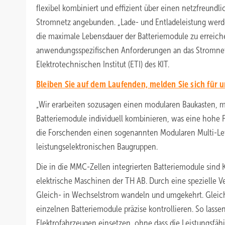
flexibel kombiniert und effizient über einen netzfreundl
Stromnetz angebunden. „Lade- und Entladeleistung werde
die maximale Lebensdauer der Batteriemodule zu erreich
anwendungsspezifischen Anforderungen an das Stromnetz zu
Elektrotechnischen Institut (ETI) des KIT.
Bleiben Sie auf dem Laufenden, melden Sie sich für 
„Wir erarbeiten sozusagen einen modularen Baukasten, mi
Batteriemodule individuell kombinieren, was eine hohe Fle
die Forschenden einen sogenannten Modularen Multi-Lev
leistungselektronischen Baugruppen.
Die in die MMC-Zellen integrierten Batteriemodule sind 
elektrische Maschinen der TH AB. Durch eine spezielle 
Gleich- in Wechselstrom wandeln und umgekehrt. Gleich
einzelnen Batteriemodule präzise kontrollieren. So lasse
Elektrofahrzeugen einsetzen, ohne dass die Leistungsfäh