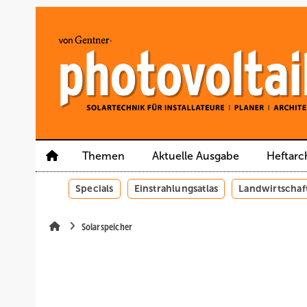
Springe
Springe
Springe
auf
auf
auf
Hauptinhalt
Hauptmenü
SiteSearch
Themen
Aktuelle Ausgabe
Heftarc
Specials
Einstrahlungsatlas
Landwirtschaf
Solarspeicher