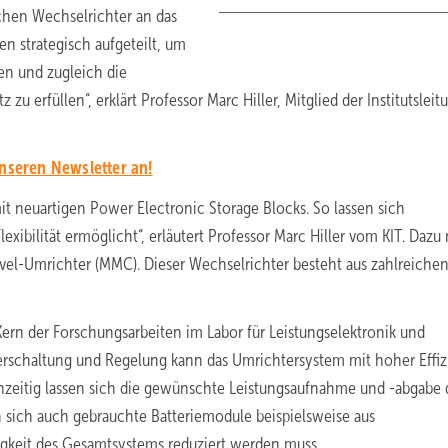
ichen Wechselrichter an das
n strategisch aufgeteilt, um
en und zugleich die
 erfüllen“, erklärt Professor Marc Hiller, Mitglied der Institutslei
unseren Newsletter an!
t neuartigen Power Electronic Storage Blocks. So lassen sich
xibilität ermöglicht“, erläutert Professor Marc Hiller vom KIT. Dazu
el-Umrichter (MMC). Dieser Wechselrichter besteht aus zahlreiche
Kern der Forschungsarbeiten im Labor für Leistungselektronik und
Verschaltung und Regelung kann das Umrichtersystem mit hoher Effiz
zeitig lassen sich die gewünschte Leistungsaufnahme und -abgabe 
n sich auch gebrauchte Batteriemodule beispielsweise aus
igkeit des Gesamtsystems reduziert werden muss.