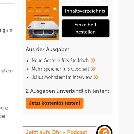
Inhaltsverzeichnis
Einzelheft
tung am
bestellen
Aus der Ausgabe:
Neue Gestelle fürs
Steildach
Mehr Speicher fürs
Geschäft
 nutzen
Julius Möhrstedt im
Interview
n
2 Ausgaben unverbindlich testen:
Jetzt kostenlos testen!
ienz
der
Jetzt aufs Ohr - Podcast