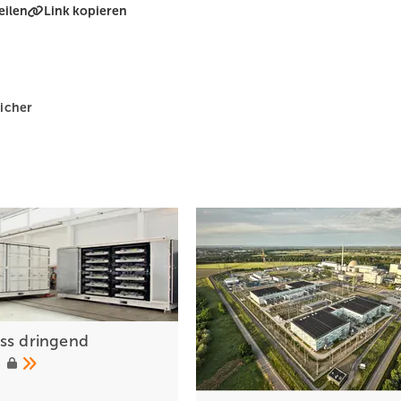
eilen
Link kopieren
icher
ss dr ingend
t