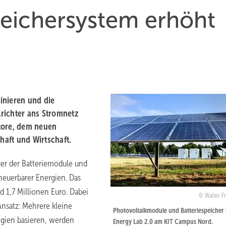
peichersystem erhöht
inieren und die
richter ans Stromnetz
tore, dem neuen
aft und Wirtschaft.
uer der Batteriemodule und
neuerbarer Energien. Das
d 1,7 Millionen Euro. Dabei
Walter F
 Ansatz: Mehrere kleine
Photovoltaikmodule und Batteriespeicher
ogien basieren, werden
Energy Lab 2.0 am KIT Campus Nord.