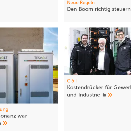
Neue Regeln
Den Boom ric htig
steuer
C & I
Kostendrü cker für Gewe
und
Industrie
tung
sonanz war