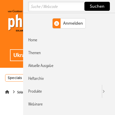
Springe
Springe
Springe
Search
auf
auf
auf
Hauptinhalt
Hauptmenü
SiteSearch
Home
MENÜ
.
Themen
Aktuelle Ausgabe
Specials
Einstrahlungsatlas
Landwirtschaft
Invest
Heftarchiv
Produkte
Solarspeicher
Webinare