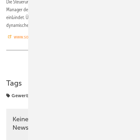
Die Steuerung und Optimierung der Solaranlage übernimmt der
Manager des Herstellers, der bei Bedarf auch eine Wärmepumpe mit
einbindet. Über das EMS können Kunden zusätzlich einen
dynamischen Stromtarif nutzen. (nhp)
www.solarwatt.de
Teilen
Link kopieren
Tags
Gewerbespeicher
SOLARWATT
Solarspeicher
Keine Zeit? Kein Problem mit dem PV
Newsletter!