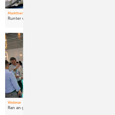
Markttrends
Runter von der
Bremse!
Webinar
Ran an große
Speicher