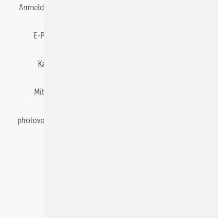
Anmelden
Anmeldung & Registrierung
Datenschutz
E-Paper
Gentner Energy Media
Impressum
Karriere bei Gentner
Team
Mediaservice
Mitgliedschaften und Engagement
Newsletter
photovoltaik abonnieren
Privacy Manager
pv Europe
RSS-Feed
Veranstaltungen / Webinare
© 2026 photovoltaik