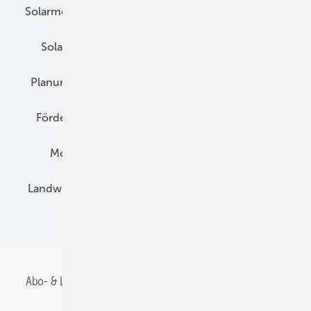
Solarmodule
DC-Technik
Wechselrichter
Solarspeicher
AC-Technik
Wartung
Planung
E-Mobilität
Wärme
Recht
Förderung
Preise
Hybridgeneratoren
Montage
Installation
Solarparks
Landwirtschaft
Mieterstrom
Fachhandel
BIPV
Abo- & Leserservice
AGB
Alle Inhalte chronologisch