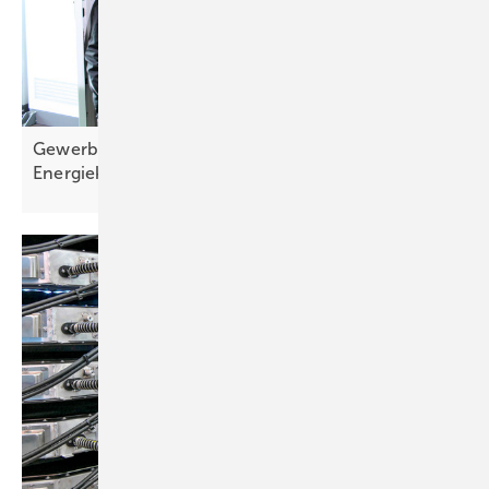
Gewerbespeicher von Solarwatt drückt
Energiekosten