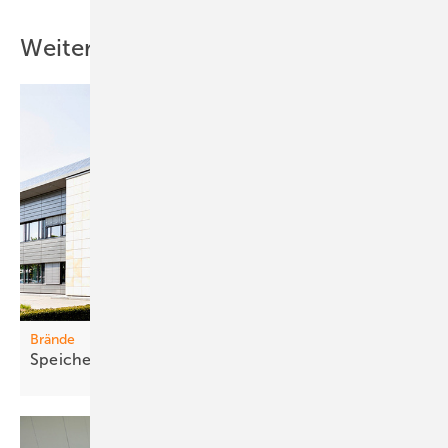
Weitere Inhalte
Brände
Speich er sic her und zuverlässig
integrieren