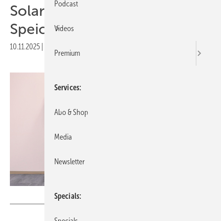
Podcast
Solarwatt zeigt modularen
Speicher mit Notstrom
Videos
10.11.2025
|
Druckvorschau
Premium
Services
Abo & Shop
Media
Newsletter
Solarwatt
Specials
Specials