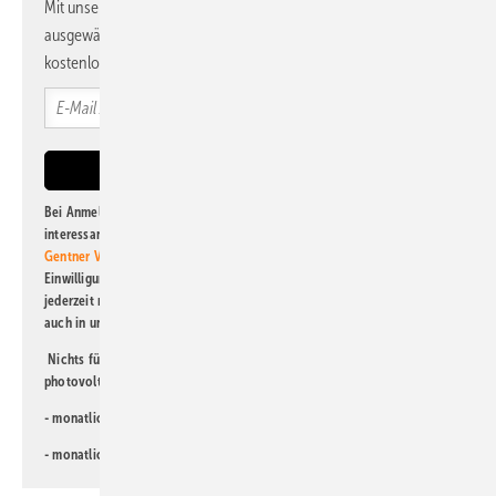
Mit unserem Newsletter erhalten Sie regelmäßig von uns
ausgewählte Informationen und Neuigkeiten, gebündelt und
kostenlos direkt ins Postfach.
Bei Anmeldung zu diesem Newsletter bin ich damit einverstanden, über
interessante Verlags- und Online-Angebote
der Marken der Alfons W.
Gentner Verlag GmbH & Co. KG
informiert zu werden. Diese
Einwilligung kann ich jederzeit widerrufen und eine Abmeldung ist
jederzeit möglich. Informationen zum Umgang mit Daten finden Sie
auch in unserer
Datenschutzerklärung
.
Nichts für Sie dabei? Dann lesen Sie doch einen unserer weiteren
photovoltaik-Newsletter!
- monatlicher
Newsletter für Investoren
- monatlicher
Newsletter PV für die Landwirtschaft