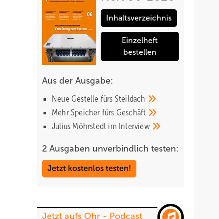
Inhaltsverzeichnis
Einzelheft
bestellen
Aus der Ausgabe:
Neue Gestelle fürs
Steildach
um für
Mehr Speicher fürs
Geschäft
Julius Möhrstedt im
Interview
2 Ausgaben unverbindlich testen:
s
Jetzt kostenlos testen!
tliche
Jetzt aufs Ohr - Podcast