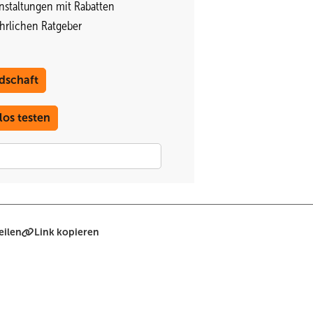
oder flink auf wechselnde Lasten oder Änderungen in der Erzeugung
nstaltungen mit Rabatten
 den gleichen Verfahren getestet.
ährlichen Ratgeber
dschaft
655, zudem verwenden wir typische Lastgänge von Haushalten aus ei
verglichen und erkannt, dass die VDI 4655 mit ihren Typtagen sehr
los testen
e und die Leistungselektronik belastbare Daten heraus. Das ist ein
stellern zu bewerten, bringt mehr Transparenz in den Markt. Wie w
ür Stromspeicher?
teur und seinem Kunden an die Hand geben kann. In den neuen
eilen
Link kopieren
tnisse eingeflossen, das ist der erste, sehr gute Schritt auf dem ric