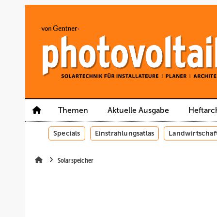
Springe
Springe
Springe
auf
auf
auf
Hauptinhalt
Hauptmenü
SiteSearch
Themen
Aktuelle Ausgabe
Heftarc
Specials
Einstrahlungsatlas
Landwirtschaf
Solarspeicher