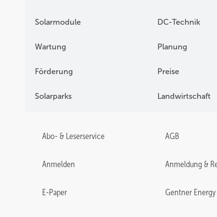
Die Forscherin am Prüfstand des KIT auf der 
Solarmodule
DC-Technik
Wartung
Planung
Förderung
Preise
Solarparks
Landwirtschaft
Abo- & Leserservice
AGB
Anmelden
Anmeldung & Re
E-Paper
Gentner Energy