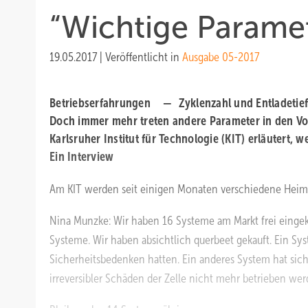
“Wichtige Paramet
19.05.2017
|
Veröffentlicht in
Ausgabe 05-2017
Betriebserfahrungen —
Zyklenzahl und Entladetief
Doch immer mehr treten andere Parameter in den Vor
Karlsruher Institut für Technologie (KIT) erläutert,
Ein Interview
Am KIT werden seit einigen Monaten verschiedene Heims
Nina Munzke:
Wir haben 16 Systeme am Markt frei einge
Systeme. Wir haben absichtlich querbeet gekauft. Ein Sy
Sicherheitsbedenken hatten. Ein anderes System hat sich
irreversibler Schäden der Zelle nicht mehr betrieben wer