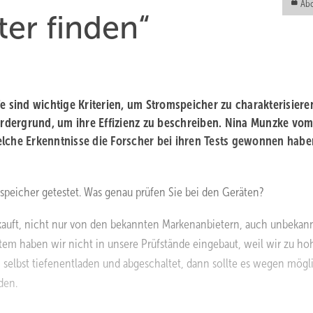
Abo
er finden“
e sind wichtige Kriterien, um Stromspeicher zu charakterisiere
dergrund, um ihre Effizienz zu beschreiben.
Nina Munzke
vo
 welche Erkenntnisse die Forscher bei ihren Tests gewonnen habe
peicher getestet. Was genau prüfen Sie bei den Geräten?
kauft, nicht nur von den bekannten Markenanbietern, auch unbekan
stem haben wir nicht in unsere Prüfstände eingebaut, weil wir zu ho
 selbst tiefenentladen und abgeschaltet, dann sollte es wegen mögl
den.