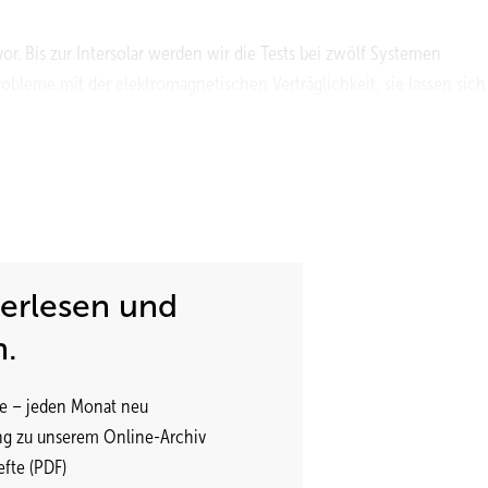
or. Bis zur Intersolar werden wir die Tests bei zwölf Systemen
bleme mit der elektromagnetischen Verträglichkeit, sie lassen sich
ind?
se werden nicht als Produktvergleich veröffentlicht, sondern anonym
aboren zur Verfügung gestellt. Auftraggeber ist das Bundesministeri
 bestehenden Entwicklungsbedarf aufzudecken und die anonymisierten
terlesen und
n.
merhin. Welche Parameter testen Sie an Ihren Prüfständen besonder
e – jeden Monat neu
ealistischen Einsatzbedingungen und Lastanforderungen. Ganz wesen
ng zu unserem Online-Archiv
istungselektronik, die Verluste im Stand-by-Betrieb und die
fte (PDF)