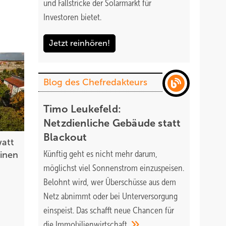
und Fallstricke der Solarmarkt für
Investoren bietet.
igsten
Jetzt reinhören!
Blog des Chefredakteurs
ucht,
Timo Leukefeld:
Netzdienliche Gebäude statt
Blackout
att
Künftig geht es nicht mehr darum,
einen
gente
möglichst viel Sonnenstrom einzuspeisen.
eigt.
Belohnt wird, wer Überschüsse aus dem
ve, um
Netz abnimmt oder bei Unterversorgung
om für
einspeist. Das schafft neue Chancen für
die
Immobilienwirtschaft.