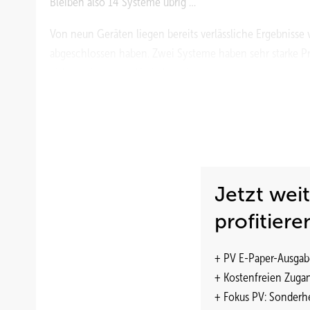
Bleiben also 14 Systeme übrig …
Von neun Geräten liegen bereits verlässliche Ergebnisse v
abgeschlossen haben. Zwei Systeme haben sehr starke Pro
bislang nicht zuverlässig betreiben.
Verraten Sie uns nicht, welche Systeme problematisch s
Nein, die Studie läuft anonymisiert. Die Projektergebnis
Industrieverbänden, Herstellern, Normensetzern und Prüfl
Wirtschaft und Energie. Ziel des Projektes ist es, noch
Jetzt wei
Erkenntnisse zu veröffentlichen.
profitiere
Aber Sie haben interessante Erkenntnisse gesammelt, im
aufmerksam?
+ PV E-Paper-Ausgab
Es geht um die Effizienz der Speicher unter möglichst r
+ Kostenfreien Zuga
Parameter sind die Wirkungsgrade der Batterie und der Le
+ Fokus PV: Sonderhe