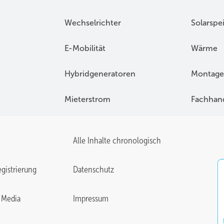
Intersolar vor einem Jahr. Nun stellt sie die ersten Ergebnisse vor.
Wechselrichter
Solarspe
E-Mobilität
Wärme
Hybridgeneratoren
Montage
Mieterstrom
Fachhan
Alle Inhalte chronologisch
gistrierung
Datenschutz
 Media
Impressum