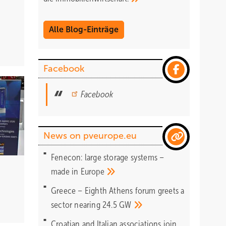
Alle Blog-Einträge
Facebook
suchen
Facebook
News on pveurope.eu
Fenecon: large storage systems –
made in
Europe
r) an
Greece – Eighth Athens forum greets a
sector nearing 24.5
GW
Croatian and Italian associations join