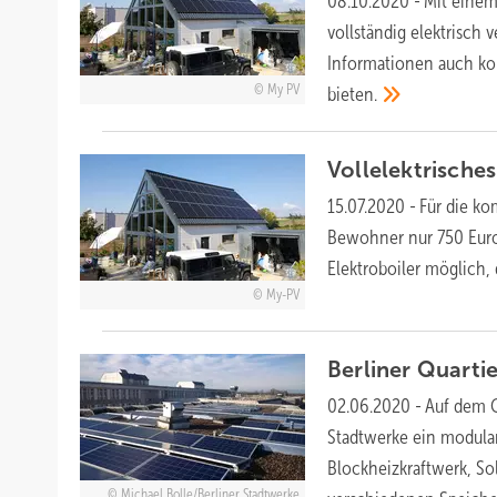
08.10.2020
-
Mit einem
vollständig elektrisch
Informationen auch kon
My PV
bieten.
Vollelektrische
15.07.2020
-
Für die ko
Bewohner nur 750 Euro
Elektroboiler möglich,
My-PV
Berliner Quart
02.06.2020
-
Auf dem G
Stadtwerke ein modular
Blockheizkraftwerk, S
Michael Bolle/Berliner Stadtwerke