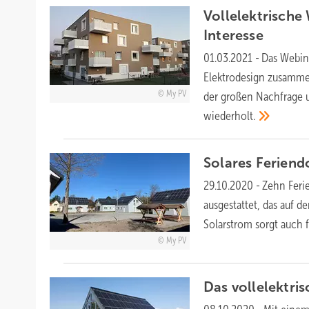
Vollelektrisch
Interesse
01.03.2021
-
Das Webin
Elektrodesign zusammen
My PV
der großen Nachfrage 
wiederholt.
Solares Feriend
29.10.2020
-
Zehn Feri
ausgestattet, das auf de
Solarstrom sorgt auch 
My PV
Das vollelektri