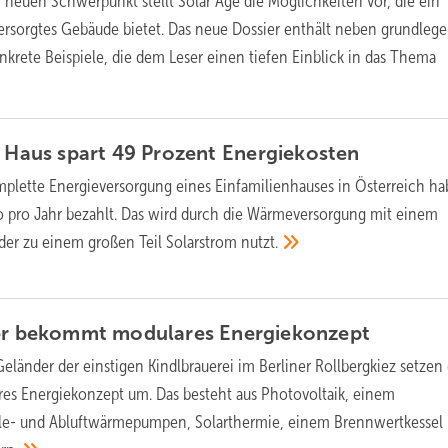
 neuen Schwerpunkt stellt Solar Age die Möglichkeiten vor, die ein
 versorgtes Gebäude bietet. Das neue Dossier enthält neben grundleg
krete Beispiele, die dem Leser einen tiefen Einblick in das Thema
s Haus spart 49 Prozent
Energiekosten
mplette Energieversorgung eines Einfamilienhauses in Österreich ha
 pro Jahr bezahlt. Das wird durch die Wärmeversorgung mit einem
 der zu einem großen Teil Solarstrom
nutzt.
ier bekommt modulares
Energiekonzept
eländer der einstigen Kindlbrauerei im Berliner Rollbergkiez setzen 
es Energiekonzept um. Das besteht aus Photovoltaik, einem
ole- und Abluftwärmepumpen, Solarthermie, einem Brennwertkessel