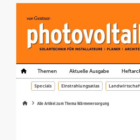
Springe
Springe
Springe
auf
auf
auf
Hauptinhalt
Hauptmenü
SiteSearch
Themen
Aktuelle Ausgabe
Heftarc
Specials
Einstrahlungsatlas
Landwirtschaf
Alle Artikel zum Thema Wärmeversorgung