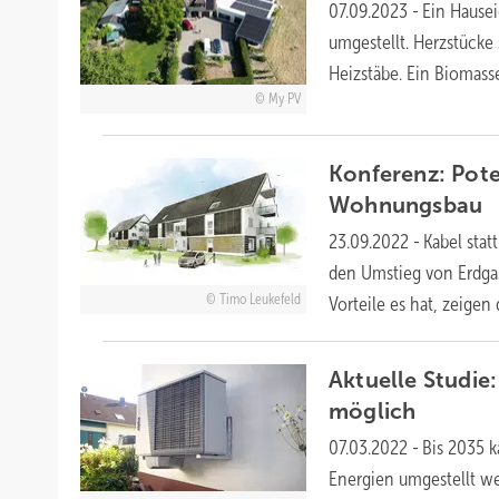
07.09.2023
-
Ein Hause
umgestellt. Herzstücke
Heizstäbe. Ein Biomasse
My PV
Konferenz: Pote
Wohnungsbau
23.09.2022
-
Kabel stat
den Umstieg von Erdga
Timo Leukefeld
Vorteile es hat, zeige
Aktuelle Studie
möglich
07.03.2022
-
Bis 2035 
Energien umgestellt we