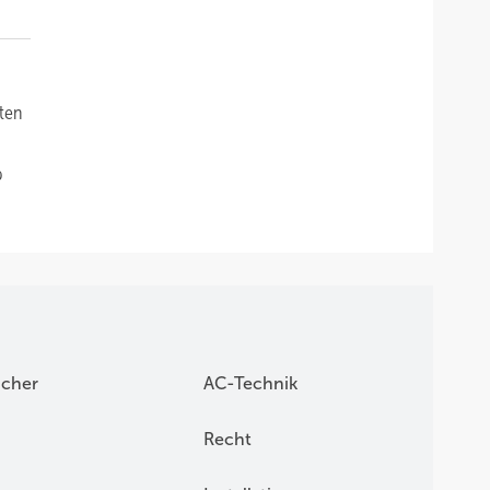
sten
b
icher
AC-Technik
Recht