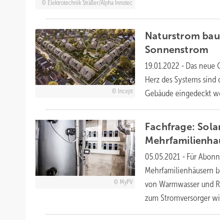
Elektrotechnik Sträßer/Alpha Innotec
Naturstrom baut
Sonnenstrom
19.01.2022
-
Das neue Q
Herz des Systems sind 
Incept
Gebäude eingedeckt
w
Fachfrage: Sol
Mehrfamilienha
05.05.2021
-
Für Abonn
Mehrfamilienhäusern be
MyPV
von Warmwasser und Ra
zum Stromversorger
wi