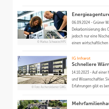
Energieagentur
06.09.2024
-
Grüner Wa
Dekarbonisierung des G
jedoch nur eine Nisch
Markus Schwarze/HPS
einen wirtschaftlichen
IG Infrarot
Schnellere Wär
14.10.2023
-
Auf einer
und Wissenschaftler. S
Erfahrungen gibt es be
Foto: Ascherslebener GWG
Mehrfamilienhau