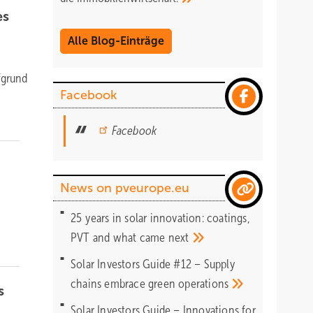
es
Alle Blog-Einträge
fgrund
Facebook
Facebook
News on pveurope.eu
25 years in solar innovation: coatings,
PVT and what came
next
Solar Investors Guide #12 – Supply
chains embrace green
operations
s
Solar Investors Guide – Innovations for