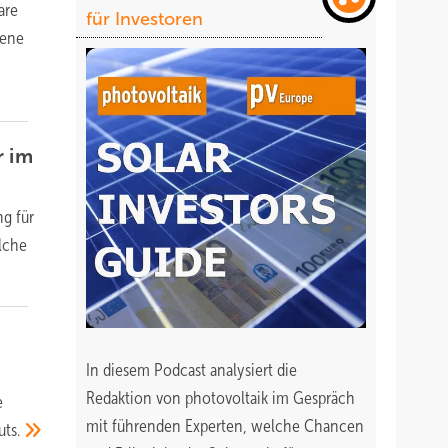
are
für Investoren
bene
r im
ng für
lche
In diesem Podcast analysiert die
Redaktion von photovoltaik im Gespräch
e
mit führenden Experten, welche Chancen
uts.