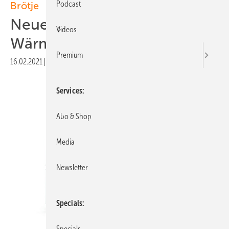
Podcast
Brötje
Neue Monoblock-
Videos
Wärmepumpe vorgestellt
Premium
16.02.2021
|
Veröffentlicht in
Ausgabe 01-2021
|
Druckvorschau
Services
Abo & Shop
Media
Newsletter
Specials
Specials