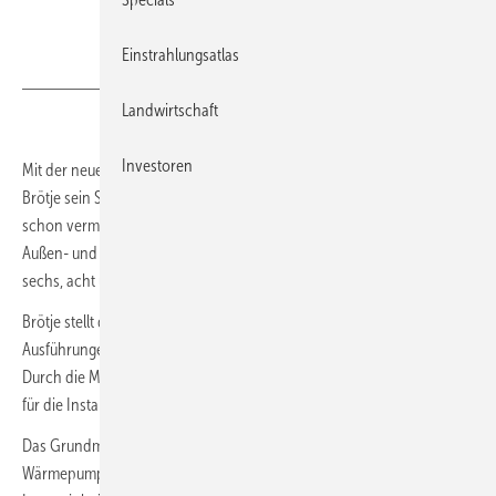
Einstrahlungsatlas
Broetje
Landwirtschaft
Investoren
Mit der neuen Wärmepumpenserie BLW Mono ergänzt der Hersteller
Brötje sein Sortiment. Die BLW-Mono-Anlagen sind, wie der Name
schon vermuten lässt, Monoblock-Luft-Wasser-Module, die aus einem
Außen- und Innengerät bestehen. Sie werden in den Leistungsklassen
sechs, acht und elf Kilowatt angeboten.
Brötje stellt die BLW-Mono-Wärmepumpen in verschiedenen
Ausführungen zur Verfügung und deckt so ein breites Einsatzgebiet ab.
Durch die Monoblock-Bauweise haben alle Geräte gemeinsam, dass
für die Installation kein Kälteschein benötigt wird.
Das Grundmodell zur Außenaufstellung umfasst die Luft-Wasser
Wärmepumpe mit Inverter-Technologie. Als bodenstehende