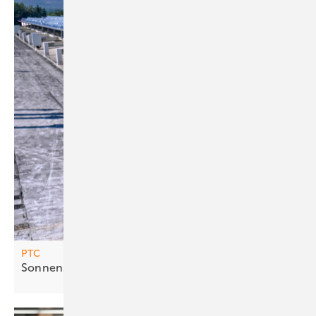
PTC
Sonnens ammler für Wärme und
Kälte