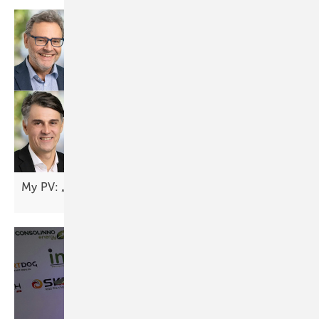
My PV: „Das Autarkiethema fängt gerade erst
an“