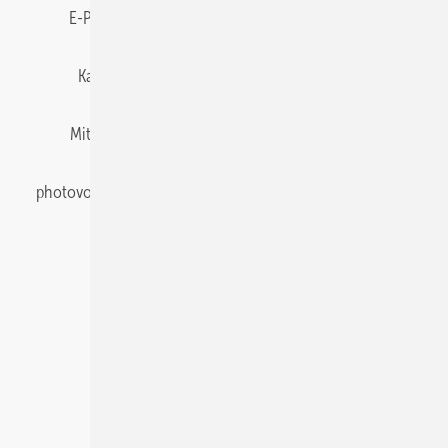
E-Paper
Gentner Energy Media
Impressum
Karriere bei Gentner
Team
Mediaservice
Mitgliedschaften und Engagement
Newsletter
photovoltaik abonnieren
Privacy Manager
pv Europe
RSS-Feed
Veranstaltungen / Webinare
© 2026 photovoltaik