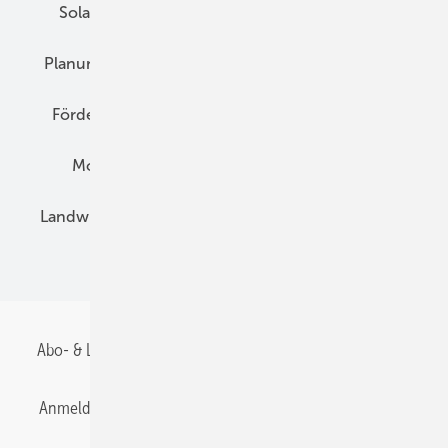
Solarspeicher
AC-Technik
Wartung
Planung
E-Mobilität
Wärme
Recht
Förderung
Preise
Hybridgeneratoren
Montage
Installation
Solarparks
Landwirtschaft
Mieterstrom
Fachhandel
BIPV
Abo- & Leserservice
AGB
Alle Inhalte chronologisch
Anmelden
Anmeldung & Registrierung
Datenschutz