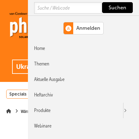
Springe
Springe
Springe
Search
auf
auf
auf
Hauptinhalt
Hauptmenü
SiteSearch
Home
MENÜ
.
Themen
Aktuelle Ausgabe
Specials
Einstrahlungsatlas
Landwirtschaft
Invest
Heftarchiv
Produkte
Wärme
Webinare