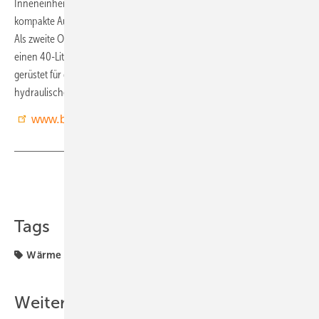
Inneneinheit lässt sich die Variante BLW Mono-K einsetzen, die
kompakte Ausführung mit integriertem 180-Liter-Trinkwasserspeicher.
Als zweite Option nennt Brötje die wandhängende BLW Mono-P, die
einen 40-Liter-Trennpufferspeicher beinhaltet. Damit ist sie bestens
gerüstet für die Erstellung einer Hybridanlage, da der Speicher als
hydraulische Weiche fungiert.
www.broetje.de
Teilen
Link kopieren
Tags
Wärme
Weitere Inhalte