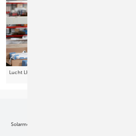
Lucht LHZ legt im ersten Halbjahr kräftig
zu
Unsere Themen
Solarmodule
DC-Technik
Wechselrichter