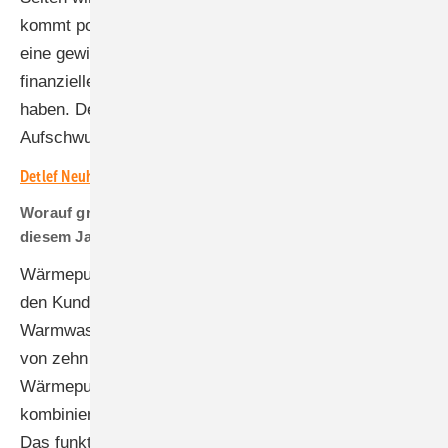
kommt politische Verwirrung. Außerdem dauert es
eine gewisse Zeit, bis sich die Regeln für die
finanzielle Förderung durch die KfW herumgesprochen
haben. Deshalb erwarte ich für 2025 einen deutlichen
Aufschwung.
Detlef Neuhaus ist neuer Geschäftsführer bei Stiebel Eltron
Worauf gründet sich Ihr Optimismus, dass der Verkauf in
diesem Jahr wieder anzieht?
Wärmepumpen bieten ausgereifte Technik. Sie bieten
den Kunden wirtschaftliche Alternativen, um
Warmwasser und Raumwärme zu erzeugen. In neun
von zehn Einfamilienhäusern bietet sich die
Wärmepumpe förmlich an. Pfiffige Handwerker
kombinieren Photovoltaikanlagen mit Wärmepumpen.
Das funktioniert auch bei der Umrüstung von