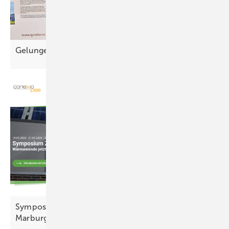
Gelunge ner A uftakt für die
Wärmeoffensive
Symposium Zukunft Wärme vom 19. bis 21. Mai in
Marburg