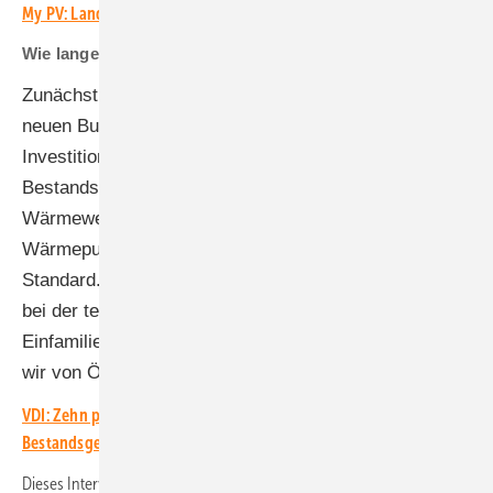
My PV: Landwirt setzt auf solarelektrische Wärmeversorgung
Wie lange ist die Förderung gesichert?
Zunächst bis Oktober 2025. Dann wird es Aufgabe der
neuen Bundesregierung sein, die Bedingungen für
Investitionen zu stabilisieren. Das betrifft vor allem die
Bestandsgebäude, dort entscheidet sich die
Wärmewende. Im Neubau sind Photovoltaik und
Wärmepumpe als thermischer Speicher bereits
Standard. Es geht darum, Wärmepumpen massenhaft
bei der teilweisen oder Vollsanierung von
Einfamilienhäusern zu installieren. Nur dann kommen
wir von Öl und Gas weg. (gekürzt, HS)
VDI: Zehn praktische Tipps zur Installation von Wärmepumpen in
Bestandsgebäuden
Dieses Interview erschien im Märzheft der
photovoltaik
. Wir haben