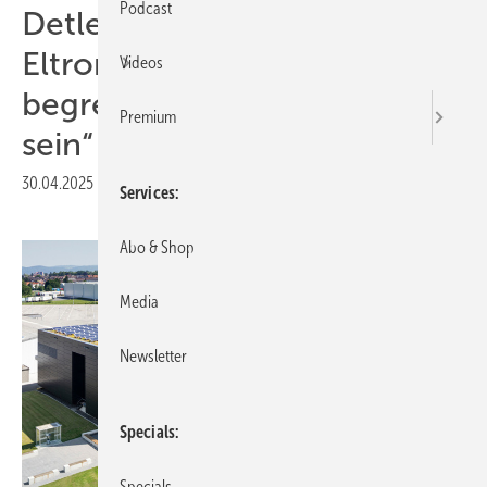
Podcast
Detlef Neuhaus von Stiebel
Eltron: „Wer den Wandel
Videos
begreift, kann unser Partner
Premium
sein“
30.04.2025
|
Druckvorschau
Services
Abo & Shop
Media
Newsletter
Specials
Specials