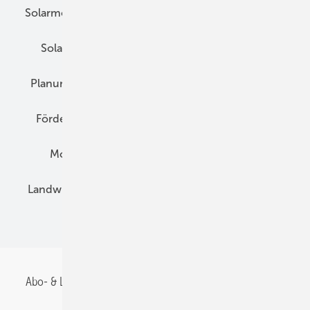
Solarmodule
DC-Technik
Wechselrichter
Solarspeicher
AC-Technik
Wartung
Planung
E-Mobilität
Wärme
Recht
Förderung
Preise
Hybridgeneratoren
Montage
Installation
Solarparks
Landwirtschaft
Mieterstrom
Fachhandel
BIPV
Abo- & Leserservice
AGB
Alle Inhalte chronologisch