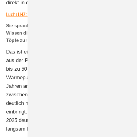
direkt in den Einkauf gehen kann.
Lucht LHZ: Anbieter von E-Heiztechnik wächst
Sie sprachen die Förderung an, die unübersichtlich ist.
Wissen die Kunden und ihre Installateure nicht, welche
Töpfe zur Verfügung stehen?
Das ist eine Folge der widersprüchlichen Aussagen
aus der Politik und den Medien. Fakt ist, dass derzeit
bis zu 50 Prozent der Investition gefördert werden. Die
Wärmepumpe hat sich innerhalb von sechs bis sieben
Jahren amortisiert. Danach sparen die Kunden
zwischen 3.000 und 4.000 Euro pro Jahr. Das ist
deutlich mehr, als eine kapitale Lebensversicherung
einbringt. Die Anträge auf Förderung sind im Januar
2025 deutlich gestiegen. Offenbar spricht es sich
langsam herum.