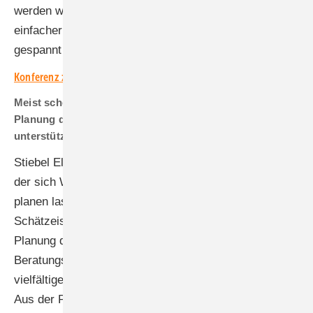
werden wir eine neue Serie vorstellen, die noch
einfacher zu installieren sein wird. Sie dürfen
gespannt sein!
Konferenz zur Infrarotheizung am 3. April 2025
Meist scheitern die Heizungsbauer schon an der
Planung der Anlagen. Wie kann man sie dabei
unterstützen?
Stiebel Eltron bietet per Internet eine Toolbox an, mit
der sich Wärmepumpen innerhalb von fünf Minuten
planen lassen, und zwar normgerecht. Das ist kein
Schätzeisen, das ist eine ausgeklügelte Software zur
Planung der Systeme. Während des
Beratungsgesprächs beim Kunden lassen sie
vielfältige Varianten ausprobieren, um zu entscheiden.
Aus der Planung wird eine Stückliste generiert, die