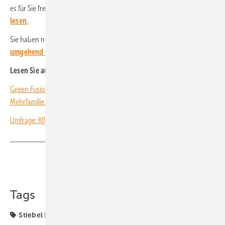
es für Sie freigestellt.
Hier können Sie das Gespräch in voller Länge
lesen.
Sie haben noch kein Abonnement?
Dann melden Sie sich
umgehend an!
Lesen Sie auch:
Green Fusion optimiert 3.000 Heizungsanlagen in
Mehrfamilienhäusern
Umfrage: KfW-Förderung treibt Nachfrage bei Wärmepumpen
Teilen
Link kopieren
Tags
Stiebel Eltron
Wärme
Wärmepumpe