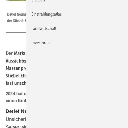
Constantin Meyer/Stiebel Eltron
Einstrahlungsatlas
Detlef Neuhaus ist seit Jahresbeginn 2025 einer von drei Geschäftsführern
der Stiebel-Eltron-Gruppe.
Landwirtschaft
Investoren
Der Markt für Wärmepumpen ist schwierig, aber die
Aussichten gut. Die Technik ist auf dem Weg zum
Massenprodukt. Detlef Neuhaus, Vertriebsvorstand bei
Stiebel Eltron, sagt: Kombiniert mit Photovoltaik ist sie
fast unschlagbar.
2024 hat der Absatz der Wärmepumpen in Deutschland
einen Einbruch erlebt. Warum?
Detlef Neuhaus:
Ich denke, dafür sind vor allem
Unsicherheiten verantwortlich. Von verschiedenen
Seiten wird die Wärmepumpe schlecht geredet. Hinzu