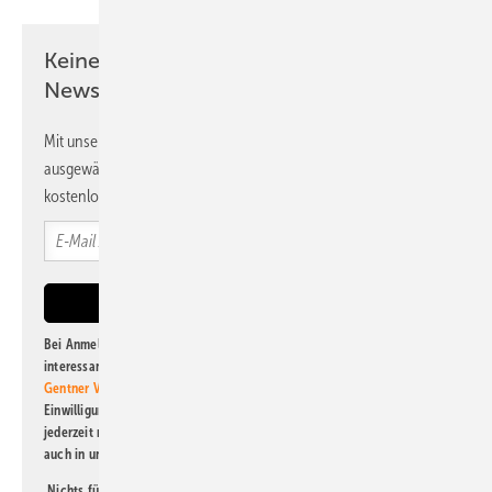
Keine Zeit? Kein Problem mit dem PV
Newsletter!
Mit unserem Newsletter erhalten Sie regelmäßig von uns
ausgewählte Informationen und Neuigkeiten, gebündelt und
kostenlos direkt ins Postfach.
Bei Anmeldung zu diesem Newsletter bin ich damit einverstanden, über
interessante Verlags- und Online-Angebote
der Marken der Alfons W.
Gentner Verlag GmbH & Co. KG
informiert zu werden. Diese
Einwilligung kann ich jederzeit widerrufen und eine Abmeldung ist
jederzeit möglich. Informationen zum Umgang mit Daten finden Sie
auch in unserer
Datenschutzerklärung
.
Nichts für Sie dabei? Dann lesen Sie doch einen unserer weiteren