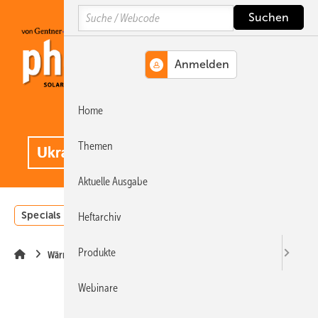
Springe
Springe
Springe
Search
auf
auf
auf
Hauptinhalt
Hauptmenü
SiteSearch
Home
MENÜ
.
Themen
Aktuelle Ausgabe
Specials
Einstrahlungsatlas
Landwirtschaft
Invest
Heftarchiv
Produkte
Wärme
Webinare