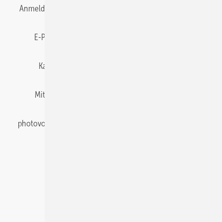
Anmelden
Anmeldung & Registrierung
Datenschutz
E-Paper
Gentner Energy Media
Impressum
Karriere bei Gentner
Team
Mediaservice
Mitgliedschaften und Engagement
Newsletter
photovoltaik abonnieren
Privacy Manager
pv Europe
RSS-Feed
Veranstaltungen / Webinare
© 2026 photovoltaik