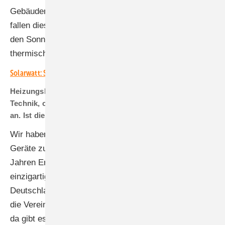
Gebäuden, die ältere Photovoltaikanlagen haben. Nun
fallen diese Anlagen aus der Förderung. Es liegt nahe,
den Sonnenstrom für Wärme zu nutzen – über den
thermischen Speicher der Wärmepumpe.
Solarwatt: Spannendes Komplettpaket für die Solarteure
Heizungsbauer tun sich nach wie vor schwer mit dieser
Technik, oft bieten sie den Kunden lieber Gas oder Öl
an. Ist die Wärmepumpe zu kompliziert?
Wir haben viel Aufwand betrieben, um die neuen
Geräte zu vereinfachen. Stiebel Eltron hat seit 50
Jahren Erfahrung mit dieser Technik. Wir haben eine
einzigartige Fertigungstiefe, unsere Geräte werden in
Deutschland entwickelt und hergestellt. Allerdings darf
die Vereinfachung nicht zu Lasten der Qualität gehen,
da gibt es bei uns keine Abstriche. Zur ISH im März