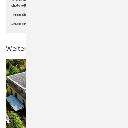
photovoltaik-Newsletter!
- monatlicher
Newsletter für Investoren
- monatlicher
Newsletter PV für die Landwirtschaft
Weitere Inhalte