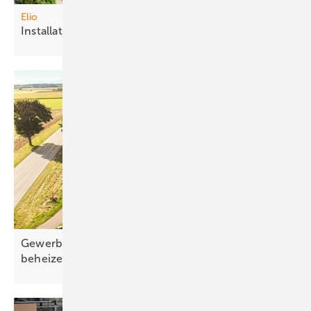
Elio
Inst allateure profitieren von
Kooperation
Gewerbegebäude direkt mit Sonnenstrom
beheizen