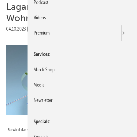
Podcast
Lagarde: Klimaneutrales
Wohnquartier für Bamberg
Videos
04.10.2023
|
Druckvorschau
Premium
Services
Abo & Shop
Media
Newsletter
Stadtwerke Bamberg
Specials
So wird das Quartier weitgehend aus erneuerbaren Quellen versorgt.
Specials