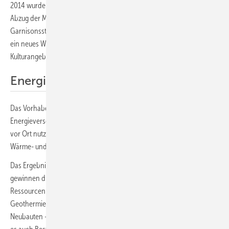
2014 wurde es von der US-Armee als Kasernengelände genutzt. Der
Abzug der Militärs öffnete den Planern der ehemaligen
Garnisonsstadt neue Möglichkeiten. Mitten in der Stadt entsteht jetzt
ein neues Wohngebiet – mit Grünflächen, Gewerben und Raum für
Kulturangebote.
Energie vor Ort erzeugen und nutzen
Das Vorhaben ist ambitioniert: Denn die Planer setzen auf eine
Energieversorgung, die möglichst viele erneuerbare Energiequellen
vor Ort nutzt. „Dafür haben wir sehr genau austarierte Energie-,
Wärme- und Mobilitätskonzepte entwickelt“, sagt Stefan Loskarn.
Das Ergebnis spricht für sich: Rund 70 Prozent der benötigten Energie
gewinnen die Stadtwerke mitten in der Stadt aus erneuerbaren
Ressourcen – im Wesentlichen mit Photovoltaikanlagen und
Geothermie. Damit setzen die Bamberger Maßstäbe. Denn neben den
Neubauten – Wohnhäuser, Bürokomplexe und Gewerbeflächen – gilt