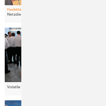
Flexibilität
Netzdienli che Gebäude statt
Blackout
Volatile Strompreise – neue
Chancen