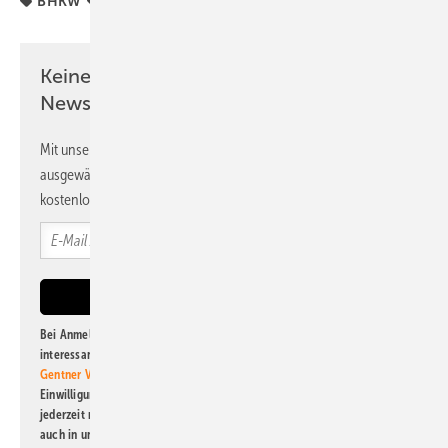
BHKW
Planer
Projekte
Wärme
Wärmepumpe
Keine Zeit? Kein Problem mit dem PV
Newsletter!
Mit unserem Newsletter erhalten Sie regelmäßig von uns
ausgewählte Informationen und Neuigkeiten, gebündelt und
kostenlos direkt ins Postfach.
Bei Anmeldung zu diesem Newsletter bin ich damit einverstanden, über
interessante Verlags- und Online-Angebote
der Marken der Alfons W.
Gentner Verlag GmbH & Co. KG
informiert zu werden. Diese
Einwilligung kann ich jederzeit widerrufen und eine Abmeldung ist
jederzeit möglich. Informationen zum Umgang mit Daten finden Sie
auch in unserer
Datenschutzerklärung
.