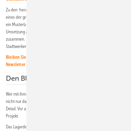
Zu den herausragenden Projekten gehört Lagarde Bamberg. Es ist
eines der größten innerstädtischen Bauprojekte in Deutschland und
ein Musterbeispiel für ein ganzheitliches Energiekonzept. Bei der
Umsetzung arbeiten die Experten von Ait eng mit Stefan Loskarn
zusammen. Er leitet den Bereich Quartiersentwicklung bei den
Stadtwerken Bamberg.
Bleiben Sie auf dem Laufenden, melden Sie sich für unseren
Newsletter an
Den Blick für die Details
Wer mit ihm ins Gespräch kommt, stellt schnell fest: Der Mann hat
nicht nur das große Ganze im Blick, er kennt offenbar auch jedes
Detail. Vor allem aber: Stefan Loskarn ist Feuer und Flamme für sein
Projekt.
Das Lagarde Areal erstreckt sich auf rund 20 Hektar. Von 1945 bis