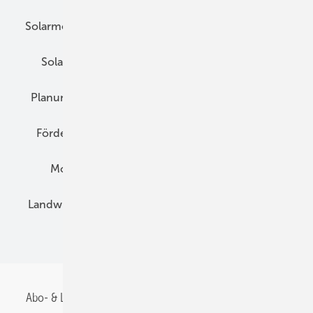
Solarmodule
DC-Technik
Wechselrichter
Solarspeicher
AC-Technik
Wartung
Planung
E-Mobilität
Wärme
Recht
Förderung
Preise
Hybridgeneratoren
Montage
Installation
Solarparks
Landwirtschaft
Mieterstrom
Fachhandel
BIPV
Abo- & Leserservice
AGB
Alle Inhalte chronologisch