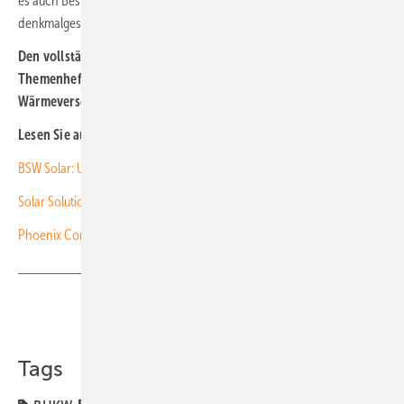
es auch Bestandsgebäude zu versorgen, die meisten
denkmalgeschützt. Kein einfaches Unterfangen. (gekürzt HG/HS)
Den vollständigen Projektbericht lesen Sie in unserem
Themenheft zur solaren Architektur und zur elektrischen
Wärmeversorgung. Es scheint am 19. Oktober 2023.
Lesen Sie auch:
BSW Solar: Umsatzsteuervorteil für Photovoltaik bleibt dauerhaft
Solar Solutions: Freitickets für regionale Fachmesse in Düsseldorf
Phoenix Contact: Zukunftspark der All Electric Society eröffnet
Teilen
Link kopieren
Tags