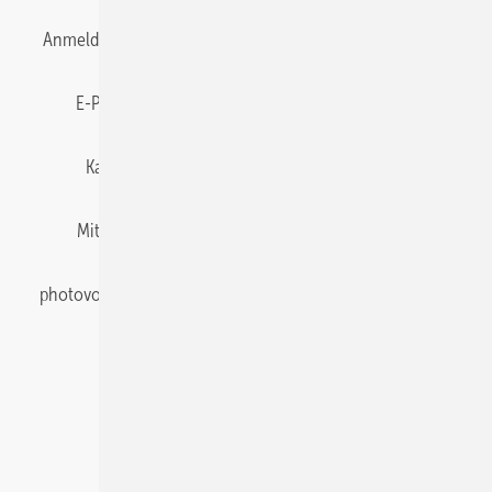
Anmelden
Anmeldung & Registrierung
Datenschutz
E-Paper
Gentner Energy Media
Impressum
Karriere bei Gentner
Team
Mediaservice
Mitgliedschaften und Engagement
Newsletter
photovoltaik abonnieren
Privacy Manager
pv Europe
RSS-Feed
Veranstaltungen / Webinare
© 2026 photovoltaik