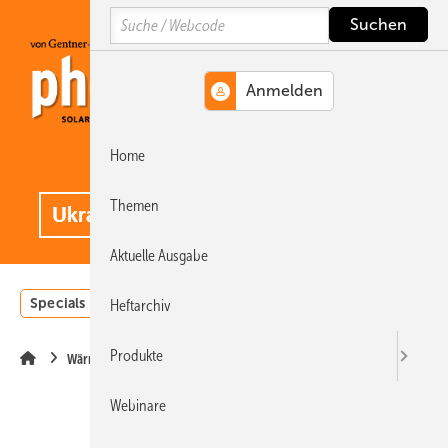
Springe
Springe
Springe
Search
auf
auf
auf
Hauptinhalt
Hauptmenü
SiteSearch
Home
MENÜ
.
Themen
Aktuelle Ausgabe
Specials
Einstrahlungsatlas
Landwirtschaft
Invest
Heftarchiv
Produkte
Wärme
Webinare