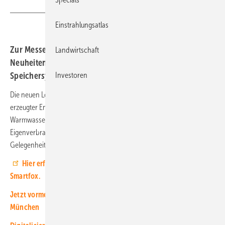
Einstrahlungsatlas
Zur Messe in München bringen die Österreicher drei
Landwirtschaft
Neuheiten: Booster mit Extension, Pro Heater plus und
Speichersystem AIO 15K. Zu sehen am Stand A2.280.
Investoren
Die neuen Lösungen unterstützen die effiziente Nutzung selbst
erzeugter Energie und erweitern das Portfolio um innovative
Warmwasserbereitung, Energiespeicherung und
Eigenverbrauchsoptimierung. Besucher erhalten erstmals die
Gelegenheit, sich über die neuen Produkte zu informieren. (HS)
Hier erfahren Sie mehr über Energiemanagement von
Smartfox.
Jetzt vormerken: PV Guided Tours und CEO-Talks – LIVE aus
München