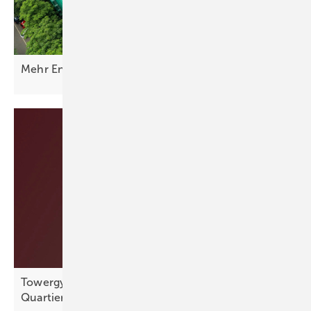
Mehr Energie vom Dach mit
PVT-Modulen
Towergy: platzsparende Wärmeversorgung für
Quartiere
entwickelt