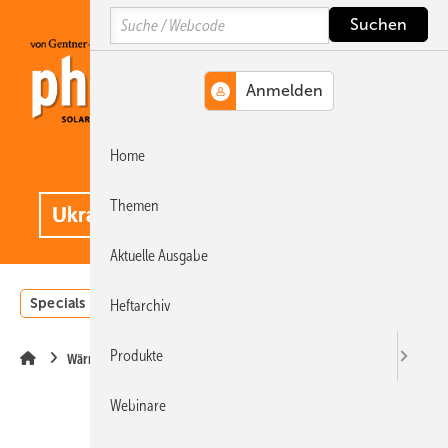
Springe
Springe
Springe
Search
auf
auf
auf
Hauptinhalt
Hauptmenü
SiteSearch
Home
MENÜ
.
Themen
Aktuelle Ausgabe
Specials
Einstrahlungsatlas
Landwirtschaft
Invest
Heftarchiv
Produkte
Wärme
Webinare