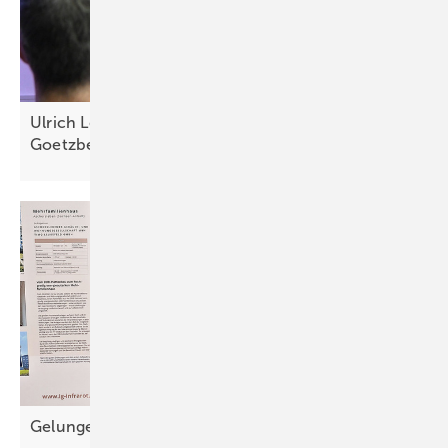
Ulrich Leibfried erhält diesjährigen
Goetzberger-Preis
Gelunge ner A uftakt für die
Wärmeoffensive