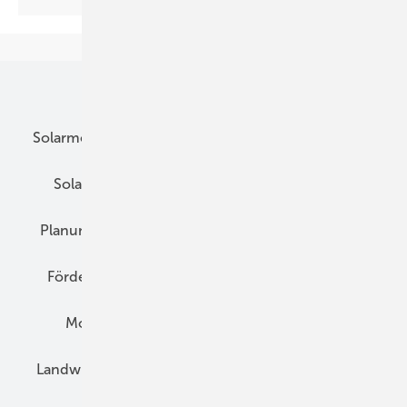
Unsere Themen
Solarmodule
DC-Technik
Wechselrichter
Solarspeicher
AC-Technik
Wartung
Planung
E-Mobilität
Wärme
Recht
Förderung
Preise
Hybridgeneratoren
Montage
Installation
Solarparks
Landwirtschaft
Mieterstrom
Fachhandel