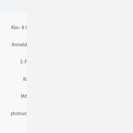
BIPV
Abo- & Leserservice
AGB
Alle Inhalte chronologisch
Anmelden
Anmeldung & Registrierung
Datenschutz
E-Paper
Gentner Energy Media
Impressum
Karriere bei Gentner
Team
Mediaservice
Mitgliedschaften und Engagement
Newsletter
photovoltaik abonnieren
Privacy Manager
pv Europe
RSS-Feed
Veranstaltungen / Webinare