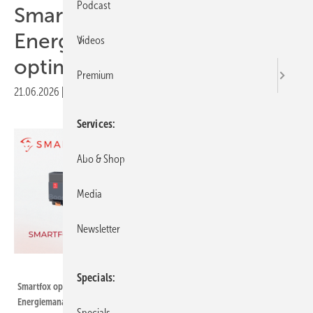
Podcast
Smartfox: Intelligentes
Energiemanagement
Videos
optimiert Eigenverbrauch
Premium
21.06.2026
|
Druckvorschau
Services
Abo & Shop
Media
Newsletter
Smartfox
Specials
Smartfox optimiert den Eigenverbrauch durch intelligentes
Energiemanagement.
Specials