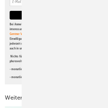
Bei Anmeldung zu diesem Newsletter bin ich damit einverstanden, über
interessante Verlags- und Online-Angebote
der Marken der Alfons W.
Gentner Verlag GmbH & Co. KG
informiert zu werden. Diese
Einwilligung kann ich jederzeit widerrufen und eine Abmeldung ist
jederzeit möglich. Informationen zum Umgang mit Daten finden Sie
auch in unserer
Datenschutzerklärung
.
Nichts für Sie dabei? Dann lesen Sie doch einen unserer weiteren
photovoltaik-Newsletter!
- monatlicher
Newsletter für Investoren
- monatlicher
Newsletter PV für die Landwirtschaft
Weitere Inhalte