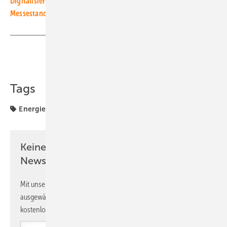
Digitalisierung und Lasertechnik zum Anfassen – bei uns am
Messestand!
Teilen
Link kopieren
Tags
Energiemanagement
Smartfox
Wärme
Keine Zeit? Kein Problem mit dem PV
Newsletter!
Mit unserem Newsletter erhalten Sie regelmäßig von uns
ausgewählte Informationen und Neuigkeiten, gebündelt und
kostenlos direkt ins Postfach.