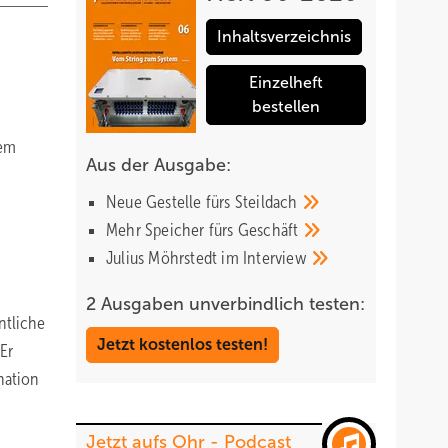
Inhaltsverzeichnis
Einzelheft
bestellen
nem
Aus der Ausgabe:
Neue Gestelle fürs
Steildach
Mehr Speicher fürs
Geschäft
Julius Möhrstedt im
Interview
2 Ausgaben unverbindlich testen:
ntliche
Jetzt kostenlos testen!
 Er
nation
Jetzt aufs Ohr - Podcast