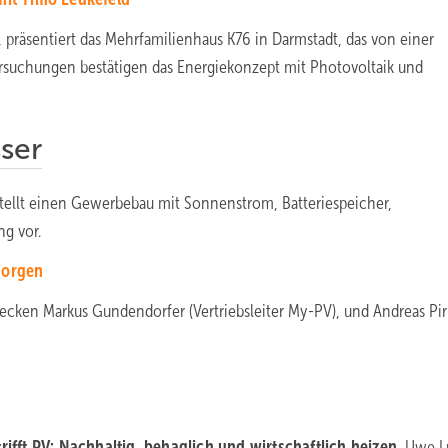
präsentiert das Mehrfamilienhaus K76 in Darmstadt, das von einer
rsuchungen bestätigen das Energiekonzept mit Photovoltaik und
ser
stellt einen Gewerbebau mit Sonnenstrom, Batteriespeicher,
ng vor.
morgen
cken Markus Gundendorfer (Vertriebsleiter My-PV), und Andreas Pi
rifft PV: Nachhaltig, behaglich und wirtschaftlich heizen,
Uwe L