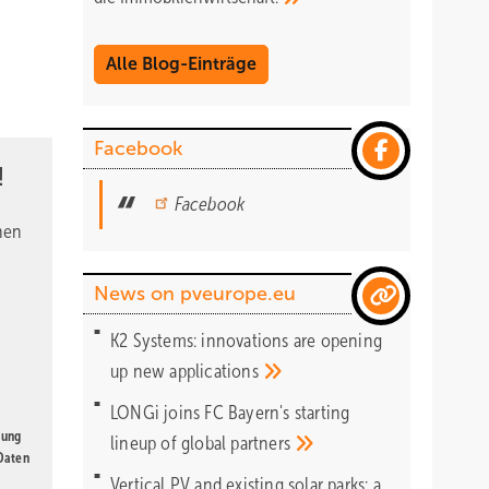
Alle Blog-Einträge
Facebook
!
Facebook
nen
News on pveurope.eu
K2 Systems: innovations are opening
up new
applications
LONGi joins FC Bayern's starting
gung
lineup of global
partners
 Daten
Vertical PV and existing solar parks: a