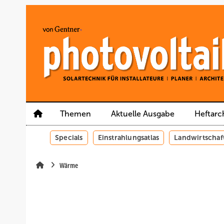
Springe
Springe
Springe
auf
auf
auf
Hauptinhalt
Hauptmenü
SiteSearch
Themen
Aktuelle Ausgabe
Heftarc
Specials
Einstrahlungsatlas
Landwirtschaf
Wärme