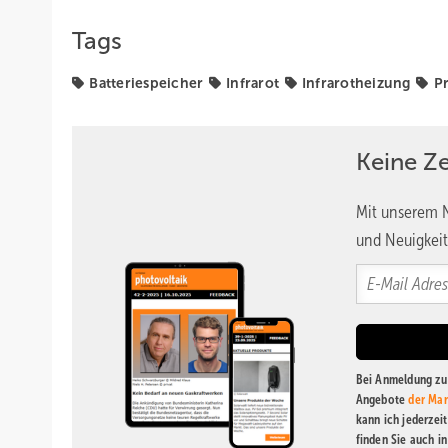
Tags
Batteriespeicher
Infrarot
Infrarotheizung
P
Keine Z
Mit unserem N
und Neuigkeit
Bei Anmeldung zu 
Angebote
der Mar
kann ich jederzei
finden Sie auch i