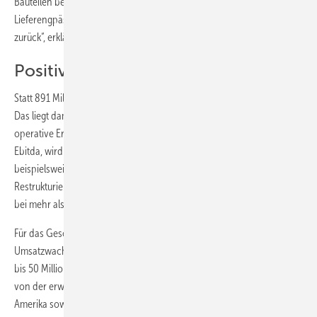
Bauteilen beeinträchtigt. „Das Speichergeschäft blieb aufgrund von
Lieferengpässen der Batteriehersteller hinter den Erwartungen
zurück“, erklärt Reinert.
Positiver Trend erwartet
Statt 891 Millionen Euro setzte SMA in 2018 nur 761 Millionen Euro um.
Das liegt damit am unteren Ende der Vorstandsprognose. Das
operative Ergebnis vor Abschreibungen, Zinsen und Steuern, Kurz
Ebitda, wird voraussichtlich bei minus 67 Millionen Euro liegen. Es sei
beispielsweise durch Rückstellungen zur Finanzierung der geplanten
Restrukturierung belastet. Die Abschreibungen liegen voraussichtlich
bei mehr als 80 Millionen Euro.
Für das Geschäftsjahr 2019 erwartet der SMA Vorstand ein
Umsatzwachstum auf 800 bis 880 Millionen Euro das Ebitda soll 20
bis 50 Millionen Euro erreichen. Wesentliche Impulse gehen dabei
von der erwarteten positiven Marktentwicklung in Europa und
Amerika sowie des Speichermarkts aus. (nhp)