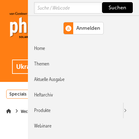
Springe
Springe
Springe
Search
auf
auf
auf
Hauptinhalt
Hauptmenü
SiteSearch
Home
MENÜ
.
Themen
Aktuelle Ausgabe
Specials
Einstrahlungsatlas
Landwirtschaft
Invest
Heftarchiv
Produkte
Wechselrichter
Webinare