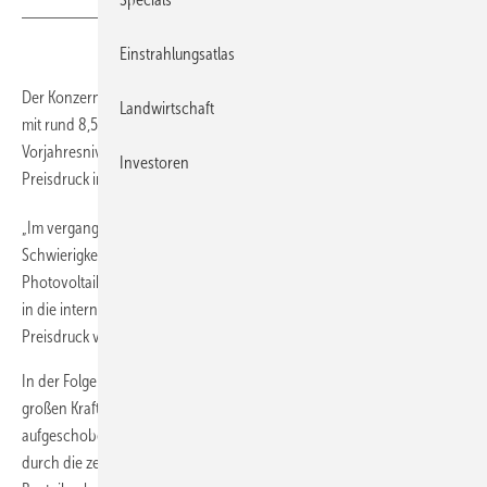
Einstrahlungsatlas
Der Konzern SMA Solar Technology verkaufte 2018 Wechselrichter
Landwirtschaft
mit rund 8,5 Gigawatt Leistung. Damit lag der Absatz genau auf
Vorjahresniveau. Der Umsatz sank allerdings. Der Grund: verstärkter
Investoren
Preisdruck im Markt.
„Im vergangenen Geschäftsjahr hatte SMA mit erheblichen
Schwierigkeiten zu kämpfen. Aufgrund des abrupten Rückgangs des
Photovoltaikmarkts in China sind die chinesischen Hersteller verstärkt
in die internationalen Märkte vorgestoßen und haben einen massiven
Preisdruck verursacht“, sagt Vorstandssprecher Jürgen Reinert.
In der Folge habe SMA Projektentwickler und Investoren den Bau von
großen Kraftwerken sinkende Preise erwartet und die Projekte
aufgeschoben. Zudem wurde das Geschäft für gewerbliche Anlagen
durch die zeitweise eingeschränkte Verfügbarkeit von elektronischen