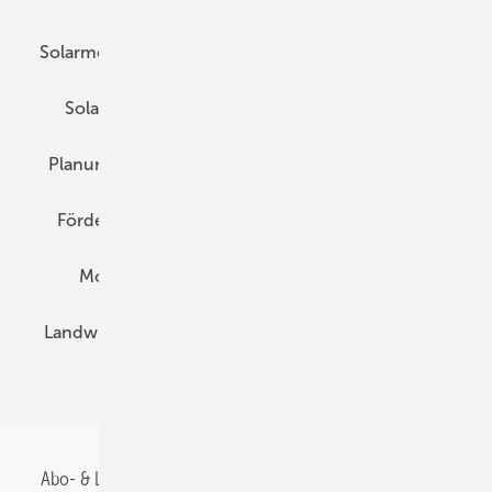
Solarmodule
DC-Technik
Wechselrichter
Solarspeicher
AC-Technik
Wartung
Planung
E-Mobilität
Wärme
Recht
Förderung
Preise
Hybridgeneratoren
Montage
Installation
Solarparks
Landwirtschaft
Mieterstrom
Fachhandel
BIPV
Abo- & Leserservice
AGB
Alle Inhalte chronologisch