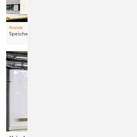
Brände
Speich er sic her und zuverlässig
integrieren