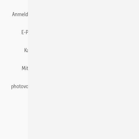
Anmelden
Anmeldung & Registrierung
Datenschutz
E-Paper
Gentner Energy Media
Impressum
Karriere bei Gentner
Team
Mediaservice
Mitgliedschaften und Engagement
Newsletter
photovoltaik abonnieren
Privacy Manager
pv Europe
RSS-Feed
Veranstaltungen / Webinare
© 2026 photovoltaik