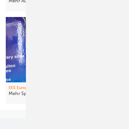
Mehr Aufträge mit
Speicher
EES Europe
Mehr Speicher fürs
Geschäft
Unsere Themen