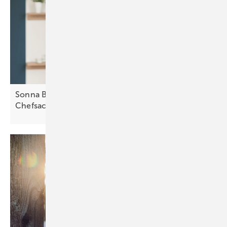
Sonna Barry von Secida: „Cybersicherheit muss
Chefsache
sein“