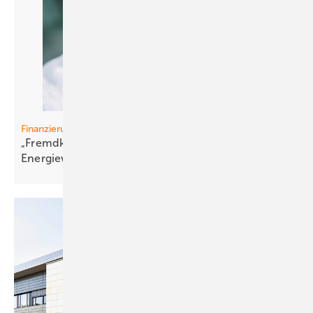
Finanzierung
„Fremdkapital is t der Schlüssel zur
Energiewende“