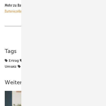
Mehr zu Batteriespeichern lesen:
Heimisches Konsortium will
Batteriezellen in Deutschland produzieren
Teilen
Link kopieren
Tags
Ertrag
Generator & Zubehör
Solarspeicher
Umsatz
Wechselrichter
Weitere Inhalte