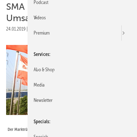
Podcast
SMA erwartet 2019 mehr
Umsatz und Ertrag
Videos
24.01.2019
|
Druckvorschau
Premium
Services
Abo & Shop
Media
Newsletter
Suntech
Specials
Der Marktrückgang in China war auch in Niestetal zu spüren.
Specials