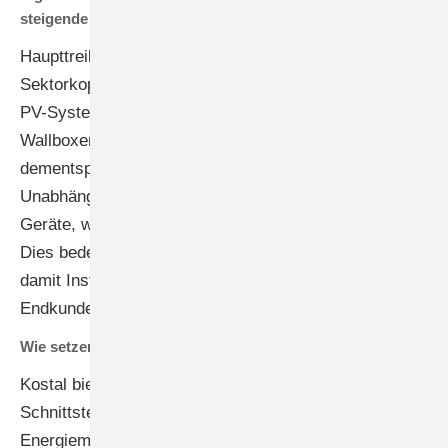
steigende Komplexität?
Haupttreiber im Bereich Wohngebäude ist die
Sektorkopplung, also die einfache Erweiterbarkeit des
PV-Systems, und die Kompatibilität zu Speichern,
Wallboxen oder Wärmepumpen. Hier spielt
dementsprechend die Erweiterbarkeit und
Unabhängigkeit durch getrennte aber kompatible
Geräte, wie Wechselrichter und Speicher eine Rolle.
Dies bedeutet aber auch mehr Softwareentwicklung,
damit Installation und Handhabung für Installateur und
Endkunden einfach und komfortabel sind.
Wie setzen Sie das in ihren Geräten um?
Kostal bietet schon immer offenen und standardisierte
Schnittstellen sowie ein integriertes
Energiemanagement. Dazu sind unsere Lösungen