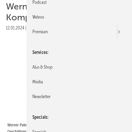
Podcast
Werner Palm von Kostal: „Die
Komplexität wird höher“
Videos
12.01.2024
|
Druckvorschau
Premium
Services
Abo & Shop
Media
Newsletter
Kostal
Specials
Werner Palm ist bei Kostal Solar Electric verantwortlich für die
Geschäftsentwicklung
Specials