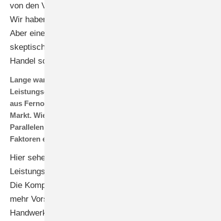
von den Vorstellungen vieler Marktakteure abweicht.
Wir haben über zehn Gigawatt in Deutschland gebaut.
Aber eine Verdopplung in diesem Jahr sehen wir
skeptisch. Der Abbau der Lagerüberbestände im
Handel schreitet voran.
Lange war die europäische Produktion von
Leistungselektronik relativ sicher vor dem Wettbewerbern
aus Fernost. Diese drängen aber immer mehr auf den
Markt. Wie entwickelt sich dieser Wettbewerb? Sehen Sie
Parallelen zum Modulmarkt oder spielen hier andere
Faktoren eine Rolle?
Hier sehen wir weniger Parallelen, da die
Leistungselektronik kein reiner Komponentenmarkt ist.
Die Komplexität ist ungleich höher. Denn es existieren
mehr Vorschriften und Regularien. Handel und
Handwerk wollen Gesamtlösung und Erweiterbarkeit