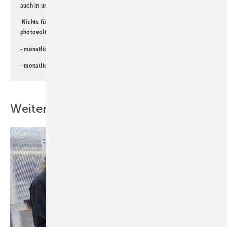
auch in unserer
Datenschutzerklärung
.
Nichts für Sie dabei? Dann lesen Sie doch einen unserer weiteren
photovoltaik-Newsletter!
- monatlicher
Newsletter für Investoren
- monatlicher
Newsletter PV für die Landwirtschaft
Weitere Inhalte