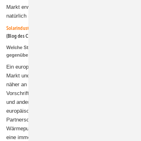
Markt erwarten können. Ein wichtiges Stichwort ist
natürlich auch die Lieferfähigkeit.
Solarindustrie: Dumpingpreise zerstören Zukunftswirtschaft
(Blog des Chefredakteurs)
Welche Stärken kann ein europäischer Hersteller
gegenüber der Konkurrenz aus Fernost ausspielen?
Ein europäischer Hersteller hat tiefere Kenntnisse von
Markt und Menschen und dessen Bedürfnissen. Er ist
näher an den Netzbetreibern und kennt die
Vorschriften. Der CO2-Fußabdruck für Wechselrichter
und andere Komponenten aus deutscher oder
europäischer Fertigung ist geringer. Außerdem spielen
Partnerschaften und die Kompatibilität zum Beispiel zu
Wärmepumpen, Heizstäben oder Batteriespeichern
eine immer wichtigere Rolle.