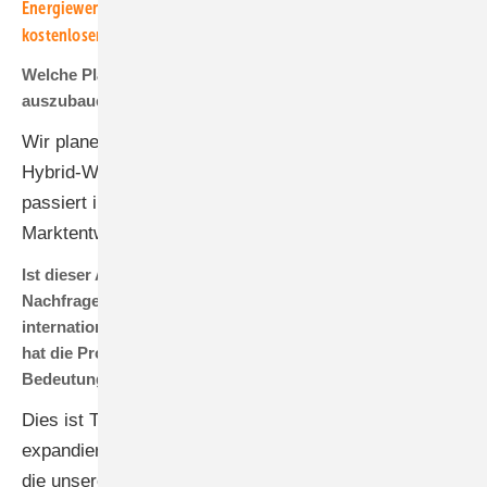
Energiewende! Abonnieren Sie dazu einfach unseren
kostenlosen Newsletter.
Welche Pläne hat Kostal, um die Produktionskapazitäten
auszubauen?
Wir planen die Vervierfachung unserer Produktion der
Hybrid-Wechselrichter im Jahr 2024. Der Ausbau
passiert immer mit dem Blick auf die realistische
Marktentwicklung.
Ist dieser Ausbau eine Reaktion auf die gestiegene
Nachfrage oder ist das auch eine Strategie, um im
internationalen Wettbewerb weiterhin vorn dabei zu sein –
hat die Produktionskapazität hier überhaupt eine
Bedeutung?
Dies ist Teil unserer Strategie. Auch im Ausland
expandieren wir, mit all den Vorzügen und Services,
die unsere Kunden auch von uns auf dem deutschen