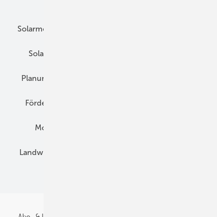
Unsere Themen
Solarmodule
DC-Technik
Wechselrichter
Solarspeicher
AC-Technik
Wartung
Planung
E-Mobilität
Wärme
Recht
Förderung
Preise
Hybridgeneratoren
Montage
Installation
Solarparks
Landwirtschaft
Mieterstrom
Fachhandel
BIPV