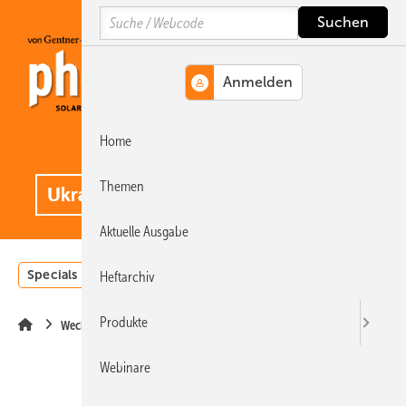
Springe
Springe
Springe
Search
auf
auf
auf
Hauptinhalt
Hauptmenü
SiteSearch
Home
MENÜ
.
Themen
Aktuelle Ausgabe
Specials
Einstrahlungsatlas
Landwirtschaft
Invest
Heftarchiv
Produkte
Wechselrichter
Webinare