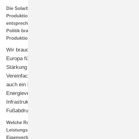
Die Solarbranche will wieder verstärkt eine europäische
Produktion aus- und aufbauen. Auch Kosten hat ja
entsprechende Pläne. Welche Unterstützung seitens der
Politik braucht die Solarindustrie, um eine europäische
Produktion tatsächlich aufbauen zu können?
Wir brauchen einerseits eine Förderung des Standorts
Europa für Produktion, andererseits aber auch eine
Stärkung des Handwerks. Zudem ist die
Vereinfachung der Regularien wichtig. Hilfreich ist
auch ein Bekenntnis zu einer unabhängigen
Energieversorgung mit Blick auf die kritische
Infrastruktur und klare Vorgaben zum CO2-
Fußabdruck für die Produkte.
Welche Rolle spielen im Wettbewerb bei der
Leistungselektronik Geschäftsmodelle wie
Eigenverbrauch und Komplettsysteme sowie die