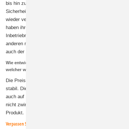
bis hin zu Sektorkopplung und fragt nach Qualität,
Sicherheit und Service. Handel und Handwerk fragen
wieder verstärkt nach deutschen Produkten. Sie
haben ihre Erfahrung mit Blick auf die Installation, die
Inbetriebnahme, die Sicherheit und dem Service mit
anderen nicht-europäischen Herstellern gemacht. Und
auch der CO2-Fußabdruck spielt eine Rolle.
Wie entwickeln sich die Preise für Wechselrichter und mit
welcher weiteren Preisentwicklung rechnen Sie?
Die Preissituation für Leistungselektronik ist derzeit
stabil. Die Preisentwicklung wird sich aber sicherlich
auch auf Leistungselektronik auswirken. Allerdings
nicht zwingend in jeder Leistungsklasse und auf jedes
Produkt.
Verpassen Sie keine wichtige Information rund um die solare