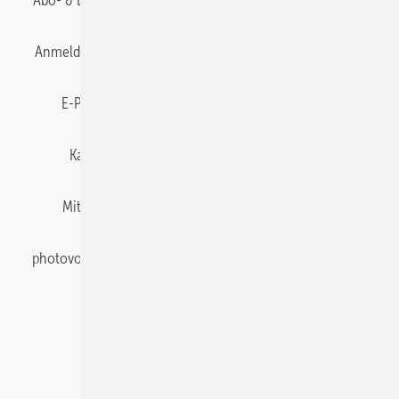
Abo- & Leserservice
AGB
Alle Inhalte chronologisch
Anmelden
Anmeldung & Registrierung
Datenschutz
E-Paper
Gentner Energy Media
Impressum
Karriere bei Gentner
Team
Mediaservice
Mitgliedschaften und Engagement
Newsletter
photovoltaik abonnieren
Privacy Manager
pv Europe
RSS-Feed
Veranstaltungen / Webinare
© 2026 photovoltaik