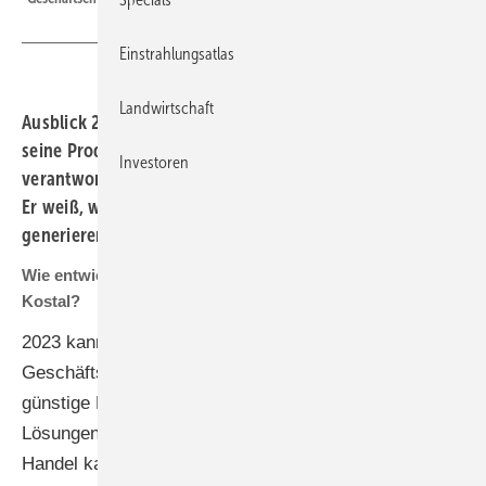
Einstrahlungsatlas
Landwirtschaft
Ausblick 2024: Kostal Solar Electric wird in diesem Jahr
seine Produktionskapazität verdoppeln. Werner Palm ist
Investoren
verantwortlich für die Geschäftsentwicklung bei Kostal.
Er weiß, was notwendig ist, um weiteres Wachstum zu
generieren.
Wie entwickelt sich der Absatz von Wechselrichtern bei
Kostal?
2023 kann die Kostal Solar Electric das bislang beste
Geschäftsjahr verzeichnen. Allgemein sehen wir eine
günstige Marktentwicklung, starke Nachfrage nach
Lösungen von Herstellern aus Deutschland. Der
Handel kann liefern, das Handwerk steht besser zur