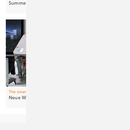
Summenzähler
gebaut
The smarter E Europe
Neue Wech selrichter für Nutzer und
Netz