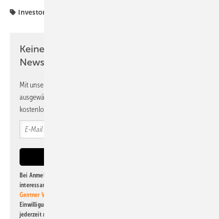
Investoren
Kostal
Rolle
Wechselrichter
Keine Zeit? Kein Problem mit dem PV
Newsletter!
Mit unserem Newsletter erhalten Sie regelmäßig von uns
ausgewählte Informationen und Neuigkeiten, gebündelt und
kostenlos direkt ins Postfach.
Bei Anmeldung zu diesem Newsletter bin ich damit einverstanden, über
interessante Verlags- und Online-Angebote
der Marken der Alfons W.
Gentner Verlag GmbH & Co. KG
informiert zu werden. Diese
Einwilligung kann ich jederzeit widerrufen und eine Abmeldung ist
jederzeit möglich. Informationen zum Umgang mit Daten finden Sie