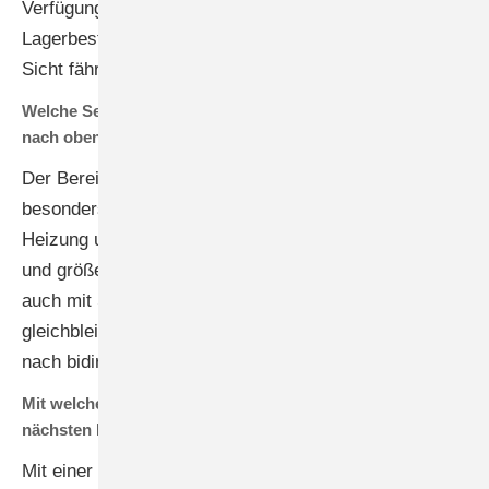
Verfügung. Einzige Hemmungen entstehen durch hohe
Lagerbestände und einem vorsichtigen Handel, der auf
Sicht fährt.
Welche Segmente laufen gut und wo gibt es noch Luft
nach oben?
Der Bereich Wohngebäude läuft hervorragend
besonders mit Speicherkopplung und vermehrt mit
Heizung und Warmwasser. Der Bereich der kleinen
und größeren Gewerbebetriebe nimmt derzeit zu –
auch mit Speicher. Die Nachfrage nach Ladelösung ist
gleichbleibend gut bei jetzt schon hoher Nachfrage
nach bidirektinalen Wallboxen.
Mit welcher Marktentwicklung rechnen Sie in den
nächsten Monaten?
Mit einer positiven Marktentwicklung, die aber sicher