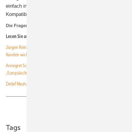
einfach in der Erweiterbarkeit und bieten eine hohe
Kompatibilität – die getestet ist.
Die Fragen stellte Sven Ullrich
Lesen Sie auch:
Jürgen Reinert von SMA: „Sensibilität für Datensicherheit wird bei
Kunden wichtiger“
Annegret Schneider und Sven Stoffers von Meyer Burger:
„Europäische Modulhersteller sind konkurrenzfähig“
Detlef Neuhaus von Solarwatt: „Brutaler als vor zwölf Jahren“
Teilen
Link kopieren
Tags