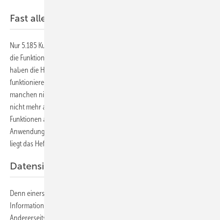
Fast alle wollen die digitalen Funktionen
Nur 5.185 Kunden haben beim Wechsel zum digitalen Stromzähler auf
die Funktionen eines Smart Meter verzichtet. Bei diesen Kunden
haben die Handwerker die intelligenten Funktionen deaktiviert. Sie
funktionieren also genauso wie die bisherigen Ferraris-Zähler und
manchen nichts anderes als den Stromverbrauch zu messen – nur
nicht mehr analog, sondern digital. Allerdings können diese
Funktionen auf Wunsch wieder aktiviert werden. Auch mit Blick auf die
Anwendung der digitalen Funktionen und die Verwaltung der Daten
liegt das Heft des Handelns beim Kunden.
Datensicherheit und Serviceangebote
Denn einerseits muss der Netzbetreiber bei jeder Weitergabe von
Informationen vorher die Zustimmung des Kunden einholen.
Andererseits kann der Stromkunde von zusätzlichen