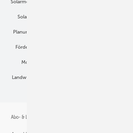
Solarmodule
DC-Technik
Wechselrichter
Solarspeicher
AC-Technik
Wartung
Planung
E-Mobilität
Wärme
Recht
Förderung
Preise
Hybridgeneratoren
Montage
Installation
Solarparks
Landwirtschaft
Mieterstrom
Fachhandel
BIPV
Abo- & Leserservice
AGB
Alle Inhalte chronologisch