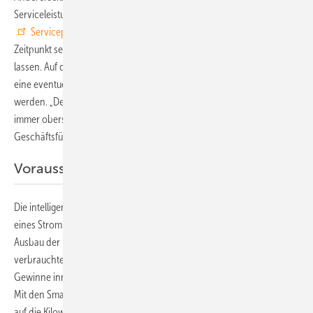
Serviceleistungen profitieren. So hat Netz Oberösterreich ein
Serviceportal
eingerichtet. Dort kann jeder zu jedem beliebigen
Zeitpunkt seine Verbrauchsdaten einsehen und grafisch aufbereiten
lassen. Auf diese Weise könnte in Zukunft das Verbrauchsverhalten an
eine eventuell installierte solare Eigenverbrauchsanlage angepasst
werden. „Der Datenschutz hat bei allen diesen Anwendungen aber
immer oberste Priorität“, versichert Manfred Hofer, Vorsitzender der
Geschäftsführung von Netz Oberösterreich.
Voraussetzung für die neue Energiewelt
Die intelligenten Zähler sind zudem Voraussetzung für die Teilnahme
eines Stromkunden an einer Energiegemeinschaft und zum weiteren
Ausbau der Photovoltaik. Sie sorgen dafür, dass jede selbst
verbrauchte Kilowattstunde genau erfasst wird, um die Kosten und
Gewinne innerhalb einer Energiegemeinschaft korrekt zu verteilen.
Mit den Smart Metern kann zudem die eingespeiste Strommenge bis
auf die Kilowattstunde genau aufgezeichnet, abgerechnet und