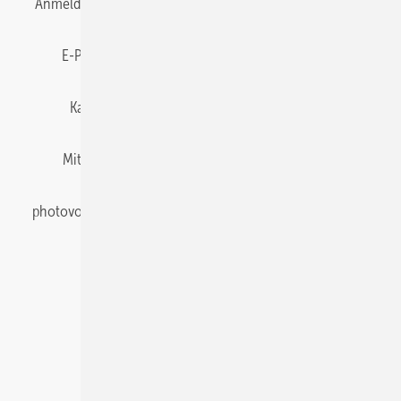
Anmelden
Anmeldung & Registrierung
Datenschutz
E-Paper
Gentner Energy Media
Impressum
Karriere bei Gentner
Team
Mediaservice
Mitgliedschaften und Engagement
Newsletter
photovoltaik abonnieren
Privacy Manager
pv Europe
RSS-Feed
Veranstaltungen / Webinare
© 2026 photovoltaik