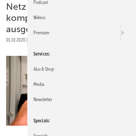
Podcast
Netz in Oberösterreich
komplett mit Smart Metern
Videos
ausgestattet
Premium
01.10.2020
|
Druckvorschau
Services
Abo & Shop
Media
Newsletter
Specials
Netz Oberösterreich
Specials