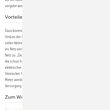
vergütet werden.
Vorteile beim Netzbetrieb
Dazu kommen noch die Vorteile beim Netzbetrieb. Denn mit dem
Umbau der Energieversorgung vom zentralen Großkraftwerk hin zu
vielen kleinen dezentralen Erzeugungsanlagen, die zudem noch volatil
ins Netz einspeisen, kommen zusätzliche Herausforderungen auf das
Netz zu. „Das Stromnetz der Zukunft muss so intelligent sein, dass es
die schon heute extrem schwankenden Transportaufgaben von
elektrischer Energie meistern kann“, betont deshalb Werner
Steinecker, Generaldirektor von Netz Oberösterreich. „Die Smart
Meter werden dafür die wichtigsten Sensoren sein, damit die sichere
Versorgung der Netzkunden auch in Zukunft möglich sein wird. “ (su)
Zum Weiterlesen: