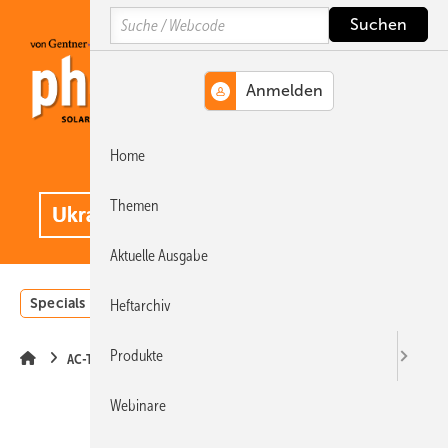
Springe
Springe
Springe
Search
auf
auf
auf
Hauptinhalt
Hauptmenü
SiteSearch
Home
MENÜ
.
Themen
Aktuelle Ausgabe
Specials
Einstrahlungsatlas
Landwirtschaft
Invest
Heftarchiv
Produkte
AC-Technik
Webinare