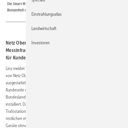
Die Smart Meter sind klein und unscheinbar. Aber sie sind ein elementarer
Bestandteil der Stromversorgung der Zukunft.
Einstrahlungsatlas
Landwirtschaft
Netz Oberösterreich hat den Ausbau der digitalen
Investoren
Messinfrastruktur fast abgeschlossen. Das hat Vorteile
für Kunden und Netzbetreiber.
Linz meldet Vollzug. Fast alle Stromkunden im Verantwortungsbereich
von Netz Oberösterreich sind mit einem intelligenten Messsystem
ausgestattet. Damit ist das erste Netz in der Alpenrepublik auf der
Kundeseite digitalisiert. Insgesamt hat der Netzbetreiber in dem
Bundesland in den vergangenen 15 Jahren gut 651.400 Smart Meter
installiert. Damit sind 99 Prozent der Kundenanschlüsse und der
Trafostationen auf die Energieversorgung der Zukunft vorbereitet. Die
restlichen etwa 6.000 Zähler werden ausgetauscht, wenn die alten
Geräte ohnehin zur Eichung abgebaut werden müssten.