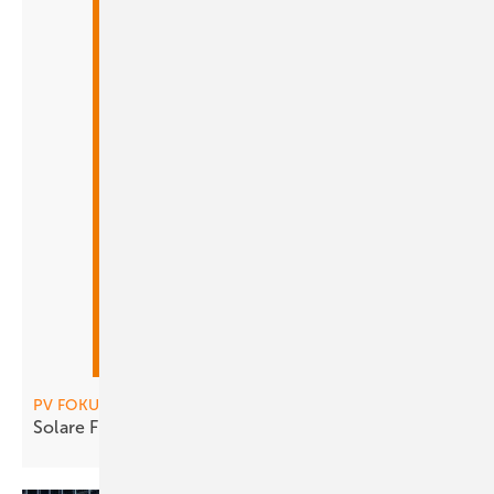
PV FOKUS Integrierte PV, PV8-2025
Solare Fassaden und
Indachsysteme