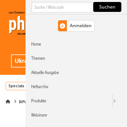
Springe
Springe
Springe
Search
auf
auf
auf
Hauptinhalt
Hauptmenü
SiteSearch
Home
MENÜ
.
Themen
Aktuelle Ausgabe
Specials
Einstrahlungsatlas
Landwirtschaft
Invest
Heftarchiv
Produkte
BIPV
Webinare