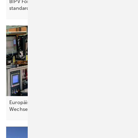
BIPV Forum: Brandtest von Fassadenmodulen
standardisiert
Europäische Industrie könnte deutlich mehr
Wechselrichter
liefern