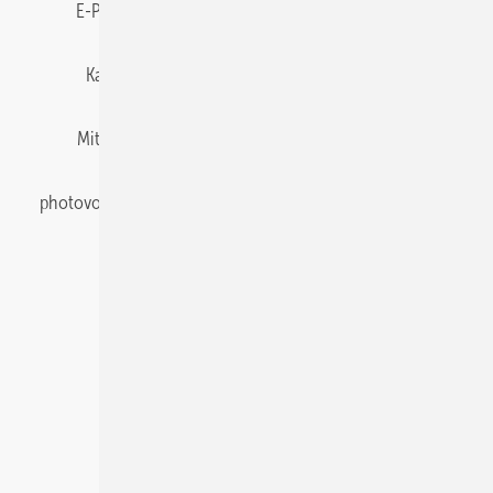
E-Paper
Gentner Energy Media
Impressum
Karriere bei Gentner
Team
Mediaservice
Mitgliedschaften und Engagement
Newsletter
photovoltaik abonnieren
Privacy Manager
pv Europe
RSS-Feed
Veranstaltungen / Webinare
© 2026 photovoltaik