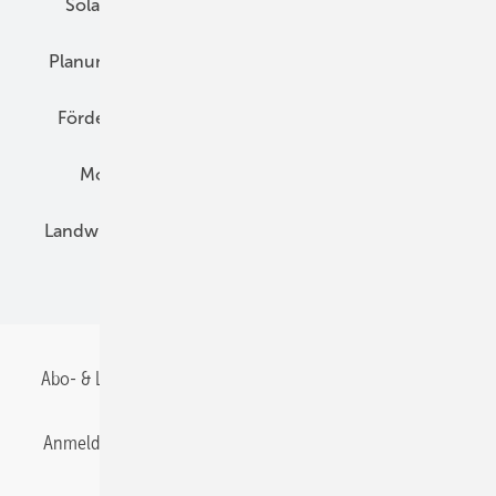
Solarspeicher
AC-Technik
Wartung
Planung
E-Mobilität
Wärme
Recht
Förderung
Preise
Hybridgeneratoren
Montage
Installation
Solarparks
Landwirtschaft
Mieterstrom
Fachhandel
BIPV
Abo- & Leserservice
AGB
Alle Inhalte chronologisch
Anmelden
Anmeldung & Registrierung
Datenschutz