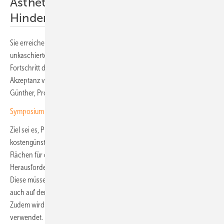
Ästhetische Aspekte oft ein
Hindernis
Sie erreichen – abhängig vom Dekor – bis zu 80 Prozent der Leistung
unkaschierter Vergleichsmodule. „Dies stellt einen bedeutenden
Fortschritt dar, da ästhetische Aspekte oft als Hindernis für die
Akzeptanz von BIPV-Lösungen angesehen werden“, erklärt Steffen
Günther, Projektleiter am Fraunhofer FEP.
Symposium Solares Bauen: Photovoltaik trifft auf Architektur
Ziel sei es, Photovoltaikmodule optisch ansprechend und
kostengünstig in Fassaden zu integrieren, um bisher ungenutzte
Flächen für die Energiegewinnung zu erschließen. Eine zentrale
Herausforderung des Projekts ist die Haftfestigkeit der Dekorfolien.
Diese müssen sowohl auf dem Frontglas der Photovoltaikmodule als
auch auf der Metallschicht der Fassadenelemente zuverlässig haften.
Zudem wird das Foliensubstrat ETFE (Ethylen-Tetrafluorethylen)
verwendet. Das zeichnet sich durch hohe Witterungsstabilität aus,