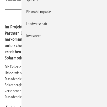
Einstrahlungsatlas
Landwirtschaft
Im Projekt Design-PV entwickelt das Fraunhofer FEP mit
Partnern Dekorfolien für Solarfassaden, die von
Investoren
herkömmlichen Fassadenelementen kaum zu
unterscheiden sind. Erste Tests zeigen: Die Module
erreichen bis zu 80 Prozent der Leistung von
Solarmodulen ohne Dekor.
Die Dekorfolien werden mittels Rolle-zu-Rolle Nano-Imprint-
Lithografie veredelt und auf solaraktive sowie nichtaktive
Fassadenelemente appliziert. Erste Tests des Instituts für
Solarenergieforschung Hameln (ISFH) zeigen, dass die mit Dekorfolien
versehenen Module optisch kaum von herkömmlichen
Fassadenelementen zu unterscheiden sind.