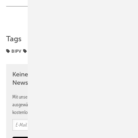
Teilen
Link kopieren
Tags
BIPV
Produktion
Keine Zeit? Kein Problem mit dem PV
Newsletter!
Mit unserem Newsletter erhalten Sie regelmäßig von uns
ausgewählte Informationen und Neuigkeiten, gebündelt und
kostenlos direkt ins Postfach.