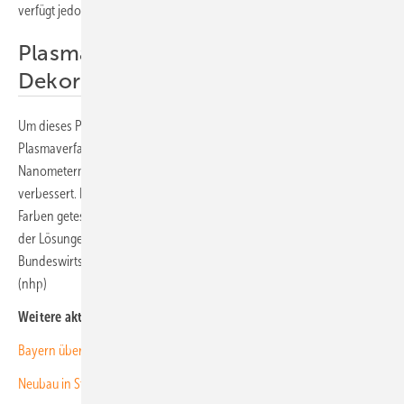
verfügt jedoch eine geringe Oberflächenhaftung.
Plasmaverfahren verbessert
Dekorhaftung
Um dieses Problem zu lösen, hat das Fraunhofer FEP ein
Plasmaverfahren entwickelt, das die Grenzschicht der ETFE-Folie im
Nanometermaßstab aufraut und so die Haftung der Dekorschichten
verbessert. In der nächsten Projektphase sollen weitere Dekore und
Farben getestet sowie die Langzeitstabilität und Witterungsfestigkeit
der Lösungen untersucht werden. Das Projekt wird vom
Bundeswirtschaftsministerium gefördert und umfasst fünf Partner.
(nhp)
Weitere aktuelle News:
Bayern überdacht Flughafenzubringer mit Solar
Neubau in Stuttgart bekommt ästhetisches Solardach