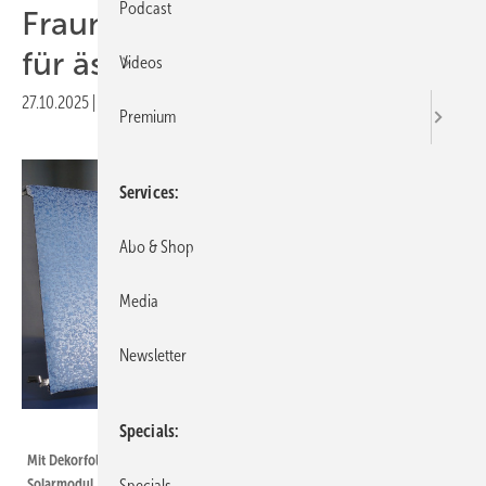
Podcast
Fraunhofer FEP: BIPV-Folien
für ästhetische Solarfassaden
Videos
27.10.2025
|
Druckvorschau
Premium
Services
Abo & Shop
Media
Newsletter
Fraunhofer FEP, Finn Hoyer
Specials
Mit Dekorfolie kaschierte, frei kombinierbare Fassadenelemente – links ein
Solarmodul, rechts ein Blechfassadenelement ohne Stromerzeugung.
Specials