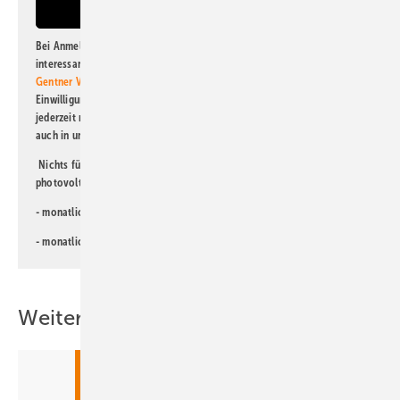
Bei Anmeldung zu diesem Newsletter bin ich damit einverstanden, über
interessante Verlags- und Online-Angebote
der Marken der Alfons W.
Gentner Verlag GmbH & Co. KG
informiert zu werden. Diese
Einwilligung kann ich jederzeit widerrufen und eine Abmeldung ist
jederzeit möglich. Informationen zum Umgang mit Daten finden Sie
auch in unserer
Datenschutzerklärung
.
Nichts für Sie dabei? Dann lesen Sie doch einen unserer weiteren
photovoltaik-Newsletter!
- monatlicher
Newsletter für Investoren
- monatlicher
Newsletter PV für die Landwirtschaft
Weitere Inhalte