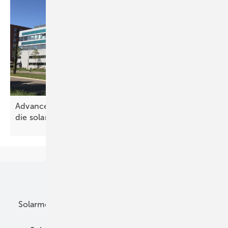
Advanced Building Skins 2026: Neue Lösungen für
die solare
Gebäudehülle
Unsere Themen
Solarmodule
DC-Technik
Wechselrichter