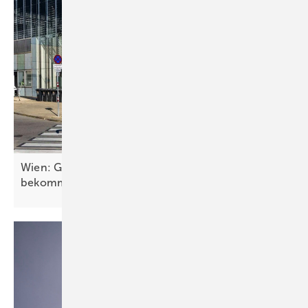
Wien: Glasfassade der U6-Station Floridsdorf
bekommt
BIPV-Fassade