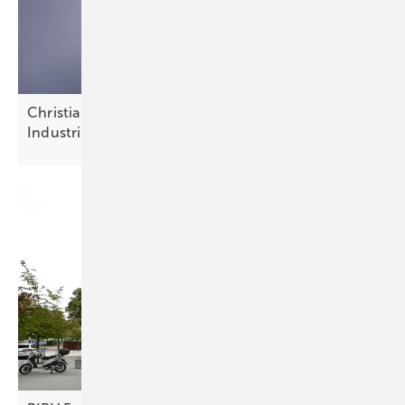
Christian Bauer von InnoEnergy: „Strategische
Industrien aufbauen und
halten“