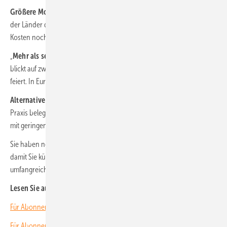
Größere Module aufs Dach:
Zunehmend führen die Bauordnungen
der Länder die neuen Formate ein. Damit wird der Weg bereitet, die
Kosten noch weiter zu senken.
„
Mehr als sechs Jahrzehnte Pionierarbeit“:
Peter Thiele von Sharp
blickt auf zwei Jubiläen, die Sharp Energy Solutions in diesem Jahr
feiert. In Europa ist der Modulanbieter seit 30 Jahren aktiv.
Alternative zur Gastherme:
Neue Studien und Beispiele aus der
Praxis belegen: Infrarotheizungen eignen sich auch, um Gastechnik
mit geringen Kosten zu ersetzen.
Sie haben noch kein Abonnement?
Dann melden Sie sich hier an
,
damit Sie künftig alle Hefte rechtzeitig ins Haus bekommen und unser
umfangreiches Archiv voll nutzen können.
Lesen Sie auch:
Für Abonnenten: Neues Themenheft über E-Mobilität ist erschienen
Für Abonnenten: Neues Themenheft über Wechselrichter erschienen