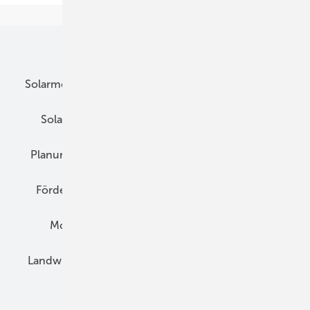
Unsere Themen
Solarmodule
DC-Technik
Wechselrichter
Solarspeicher
AC-Technik
Wartung
Planung
E-Mobilität
Wärme
Recht
Förderung
Preise
Hybridgeneratoren
Montage
Installation
Solarparks
Landwirtschaft
Mieterstrom
Fachhandel
BIPV