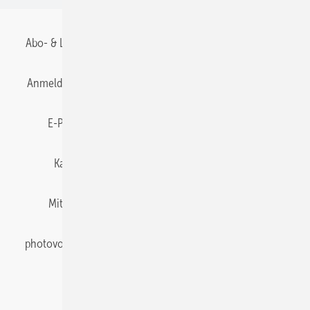
Abo- & Leserservice
AGB
Alle Inhalte chronologisch
Anmelden
Anmeldung & Registrierung
Datenschutz
E-Paper
Gentner Energy Media
Impressum
Karriere bei Gentner
Team
Mediaservice
Mitgliedschaften und Engagement
Newsletter
photovoltaik abonnieren
Privacy Manager
pv Europe
RSS-Feed
Veranstaltungen / Webinare