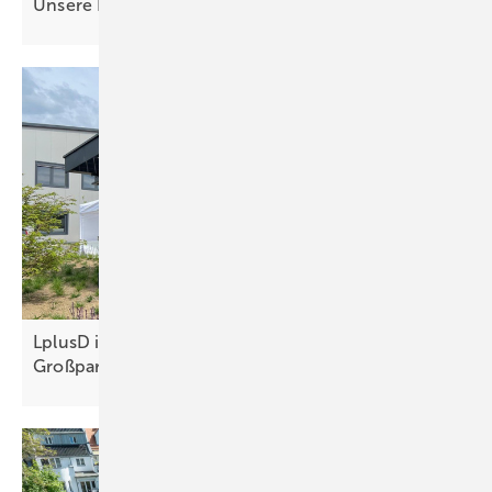
Unsere Produkte der
Woche­
LplusD installiert solare Carports für
Großparkplätze