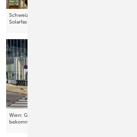
Schweiz streicht Genehmigungspflicht für
Solarfassaden
Wien: Glasfassade der U6-Station Floridsdorf
bekommt
BIPV-Fassade