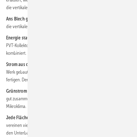
die vertikale Installation anbieten.
Ans Blech geschraubt:
In unserem Webinar mit K2 Systems wurde
die vertikale Montage von Solarmodulen erörtert.
Energie statt Geranien:
An einem Bürogebäude in Stetten wurden
PVT-Kollektoren in die Fassade integriert und clever mit Holz
kombiniert.
Strom aus der Dachhaut:
Die Firma Solarstone hat in Estland ein
Werk gebaut, um Solarelemente für Indachsysteme und Carports zu
fertigen. Der Vertrieb wird europaweit ausgebaut.
Grünstrom für Maja & Co.:
Gründächer und Solarstrom passen sehr
gut zusammen. Sie gehen eine Symbiose ein – für Artenvielfalt und
Mikroklima.
Jede Fläche voll ausnutzen:
Die Noltemeyer Höfe in Braunschweig
vereinen viel Grün mit Solargeneratoren. Große Sorgfalt wurde auf
den Unterbau verwendet.