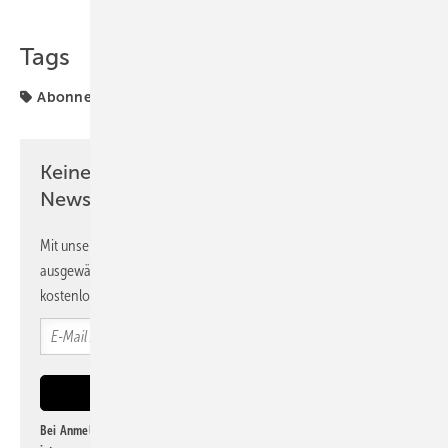
Tags
Abonnenten
BIPV
Fassade
Themenheft
Keine Zeit? Kein Problem mit dem PV
Newsletter!
Mit unserem Newsletter erhalten Sie regelmäßig von uns
ausgewählte Informationen und Neuigkeiten, gebündelt und
kostenlos direkt ins Postfach.
Bei Anmeldung zu diesem Newsletter bin ich damit einverstanden, über