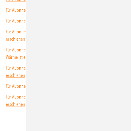
Für Abonnenten: Neues Themenheft über Solarspeicher erschienen
Für Abonnenten: Neues Themenheft über Solarmodule erschienen
Für Abonnenten: Neues Themenheft über Montagetechnik
erschienen
Für Abonnenten: Neues Themenheft über Hybridgeneratoren und
Wärme ist erschienen
Für Abonnenten: Neues Themenheft über Qualität der Installation ist
erschienen
Für Abonnenten: Neues Themenheft über Solarparks erschienen
Für Abonnenten: Neues Themenheft über Gewerbespeicher
erschienen
Teilen
Link kopieren