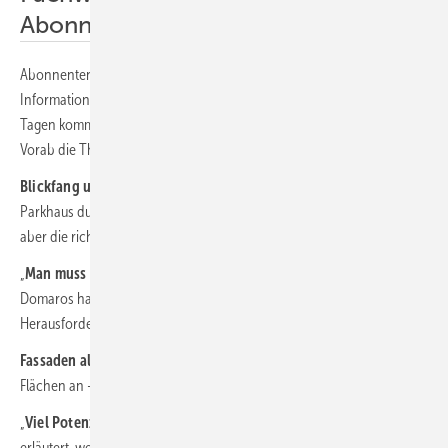
Abonnenten sind im Vorteil
Abonnenten sind bei uns im Vorteil: Sie erhalten nutzwertige
Informationen für ihr Solargeschäft aus erster Hand. In wenigen
Tagen kommt das neue Themenheft „E-Mobilität“ auf ihren Tisch.
Vorab die Themen im Überblick:
Blickfang und Lärmschutz:
In der Nähe von Leipzig wurde ein
Parkhaus durch Solarmodule aufgewertet. Die Planung war komplex,
aber die richtigen Leute trafen sich.
„
Man muss Kompromisse machen“:
Das Architekturbüro Von
Domaros hat die spektakuläre Fassade entworfen. Welche
Herausforderungen waren zu bewältigen?
Fassaden als neuer Trend:
Gebäude der Industrie bieten enorme
Flächen an – vertikal. Neuland für die Monteure.
„
Viel Potenzial in Fassaden“:
Katharina David von K2 Systems
erläutert, welche Innovationen die Hersteller von Montagetechnik für