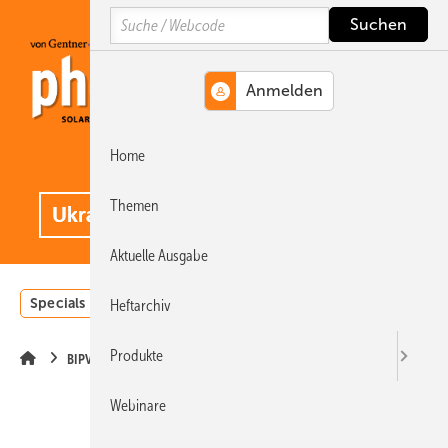
Springe
Springe
Springe
Search
auf
auf
auf
Hauptinhalt
Hauptmenü
SiteSearch
Home
MENÜ
.
Themen
Aktuelle Ausgabe
Specials
Einstrahlungsatlas
Landwirtschaft
Invest
Heftarchiv
Produkte
BIPV
Webinare