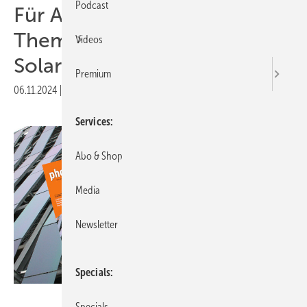
Podcast
Für Abonnenten:
Themenheft über
Videos
Solarfassaden erschienen
Premium
06.11.2024
|
Druckvorschau
Services
Abo & Shop
Media
Newsletter
Specials
Heiko Schwarzburger
Specials