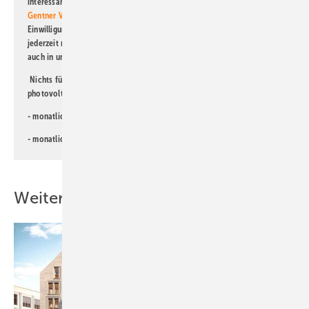
interessante Verlags- und Online-Angebote
der Marken der Alfons W.
Gentner Verlag GmbH & Co. KG
informiert zu werden. Diese
Einwilligung kann ich jederzeit widerrufen und eine Abmeldung ist
jederzeit möglich. Informationen zum Umgang mit Daten finden Sie
auch in unserer
Datenschutzerklärung
.
Nichts für Sie dabei? Dann lesen Sie doch einen unserer weiteren
photovoltaik-Newsletter!
- monatlicher
Newsletter für Investoren
- monatlicher
Newsletter PV für die Landwirtschaft
Weitere Inhalte