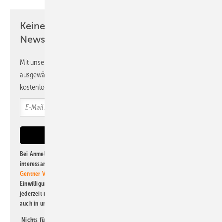
Keine Zeit? Kein Problem mit dem PV
Newsletter!
Mit unserem Newsletter erhalten Sie regelmäßig von uns
ausgewählte Informationen und Neuigkeiten, gebündelt und
kostenlos direkt ins Postfach.
Bei Anmeldung zu diesem Newsletter bin ich damit einverstanden, über
interessante Verlags- und Online-Angebote
der Marken der Alfons W.
Gentner Verlag GmbH & Co. KG
informiert zu werden. Diese
Einwilligung kann ich jederzeit widerrufen und eine Abmeldung ist
jederzeit möglich. Informationen zum Umgang mit Daten finden Sie
auch in unserer
Datenschutzerklärung
.
Nichts für Sie dabei? Dann lesen Sie doch einen unserer weiteren