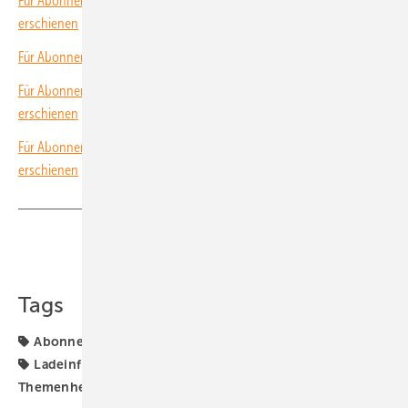
Für Abonnenten: Neues Themenheft über Qualität der Installation ist
erschienen
Für Abonnenten: Neues Themenheft über Solarparks erschienen
Für Abonnenten: Neues Themenheft über Gewerbespeicher
erschienen
Für Abonnenten: Neues Themenheft über solarelektrische Gebäude
erschienen
Teilen
Link kopieren
Tags
Abonnenten
E-LKW
E-Mobilität
Elektromobilität
Ladeinfrastruktur
Ladesäulen
Solarcarport
Themenheft