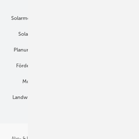
Unsere Themen
Solarmodule
DC-Technik
Wechselrichter
Solarspeicher
AC-Technik
Wartung
Planung
E-Mobilität
Wärme
Recht
Förderung
Preise
Hybridgeneratoren
Montage
Installation
Solarparks
Landwirtschaft
Mieterstrom
Fachhandel
BIPV
Abo- & Leserservice
AGB
Alle Inhalte chronologisch