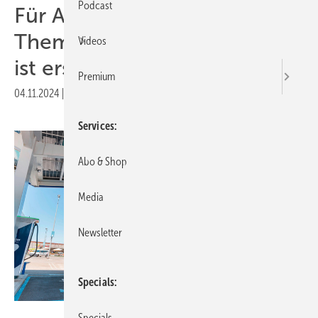
Podcast
Für Abonnenten:
Themenheft über E-Mobilität
Videos
ist erschienen
Premium
04.11.2024
|
Druckvorschau
Services
Abo & Shop
Media
Newsletter
Specials
Daimler Truck AG
Specials