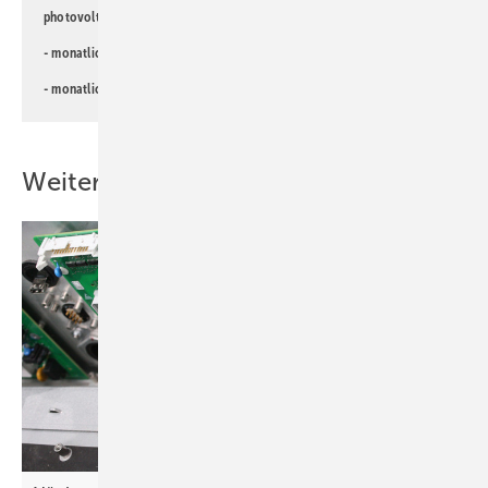
photovoltaik-Newsletter!
- monatlicher
Newsletter für Investoren
- monatlicher
Newsletter PV für die Landwirtschaft
Weitere Inhalte