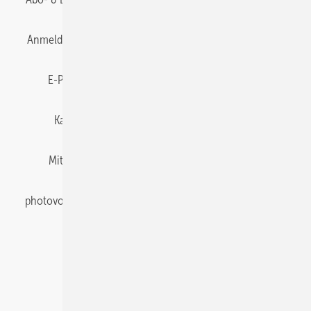
Anmelden
Anmeldung & Registrierung
Datenschutz
E-Paper
Gentner Energy Media
Impressum
Karriere bei Gentner
Team
Mediaservice
Mitgliedschaften und Engagement
Newsletter
photovoltaik abonnieren
Privacy Manager
pv Europe
RSS-Feed
Veranstaltungen / Webinare
© 2026 photovoltaik