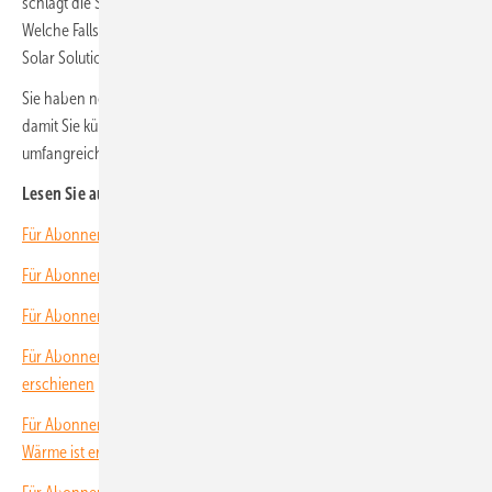
schlägt die Stunde der Qualitätsanbieter von Komplettpaketen.
Welche Fallstricke lauern, erklärt Conny Axel Hulverscheidt von AEG
Solar Solutions.
Sie haben noch kein Abonnement?
Dann melden Sie sich hier an
,
damit Sie künftig alle Hefte rechtzeitig ins Haus bekommen und unser
umfangreiches Archiv voll nutzen können.
Lesen Sie auch:
Für Abonnenten: Neues Themenheft über Wechselrichter erschienen
Für Abonnenten: Neues Themenheft über Solarspeicher erschienen
Für Abonnenten: Neues Themenheft über Solarmodule erschienen
Für Abonnenten: Neues Themenheft über Montagetechnik
erschienen
Für Abonnenten: Neues Themenheft über Hybridgeneratoren und
Wärme ist erschienen