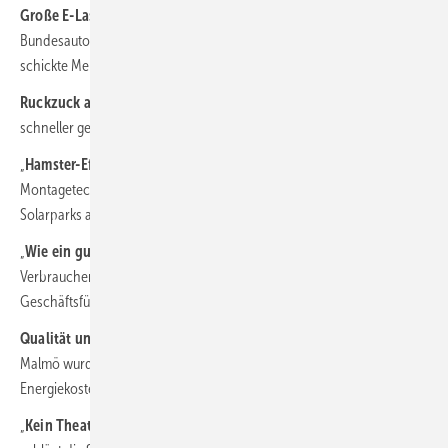
Große E-Laster aufladen:
An den Raststätten der
Bundesautobahnen entstehen Ladestationen für Lastwagen. Derweil
schickte Mercedes ein Fahrzeug zum Härtetest.
Ruckzuck aufgebaut:
Die Montage auf Industriedächern muss
schneller gehen. Zudem werden größere Module installiert.
„
Hamster-Effekt baut sich langsam ab“:
Die Nachfrage nach
Montagetechnik für Solardächer läuft schleppend. Dafür holen
Solarparks auf, analysiert Ludwig Schletter, CEO von SL Rack.
„
Wie ein guter Dirigent“:
Energiemanagementsysteme müssen viele
Verbraucher steuern. Worauf zu achten ist, erläutert Kathrin Rust,
Geschäftsführerin von Solar Manager Deutschland.
Qualität und Service waren erste Wahl:
In einem Wohnkomplex in
Malmö wurden hochwertige Solarkomponenten installiert, um die
Energiekosten zu senken – von zuverlässigen Lieferanten.
„
Kein Theater mit Komponenten oder Apps“:
Im privaten Markt