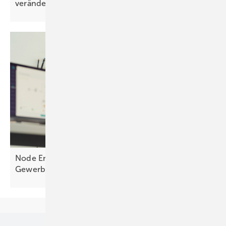
verändern
sich
Node Energy zeigt digitale Mieterstromlösung fürs
Gewerbe auf der Smarter E
Europe