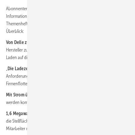
Abonnenten sind bei uns im Vorteil: Sie erhalten nutzwertige
Informationen für ihr Solargeschäft aus erster Hand. Das neue
Themenheft „E-Mobilität“ liegt auf ihrem Tisch. Die Themen im
Überblick:
Von Delle zu Delle:
Der Absatz von E-Autos stagniert, weil die
Hersteller zu hohe Preise aufrufen. Und weil sie beim bidirektionalen
Laden auf die Bremse drücken.
„
Die Ladezeit verschieben“:
Bernhard Beck erläutert die
Anforderungen an das Lademanagement für elektrische
Firmenflotten.
Mit Strom über den Acker:
Elektrotraktoren sind bisher rar. Doch sie
werden kommen. Denn sie nutzen Sonnenstrom vor Ort.
1,6 Megawatt für die Firma:
Die Allit Group aus Bad Kreuznach hat
die Stellflächen für die eigenen Autos und die Fahrzeuge der
Mitarbeiter mit Solarmodulen überdacht.