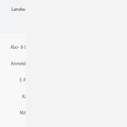
Landwirtschaft
Mieterstrom
Fachhandel
BIPV
Abo- & Leserservice
AGB
Alle Inhalte chronologisch
Anmelden
Anmeldung & Registrierung
Datenschutz
E-Paper
Gentner Energy Media
Impressum
Karriere bei Gentner
Team
Mediaservice
Mitgliedschaften und Engagement
Newsletter