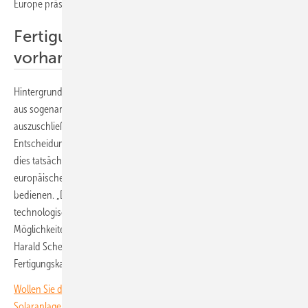
Europe präsentiert.
Fertigungskapazitäten sind
vorhanden
Hintergrund ist die Entscheidung der EU-Kommission, Wechselrichter
aus sogenannten Risikostaaten von der Förderung durch die EU
auszuschließen. Zwar gehören noch andere Staaten dazu, doch die
Entscheidung richtet sich primär gegen die Produkte aus China. Sollte
dies tatsächlich umgesetzt werden, stellt sich die Frage, ob die
europäischen Hersteller überhaupt in der Lage sind, die Nachfrage zu
bedienen. „Die Voraussetzungen dafür sind vorhanden, und zwar
technologisch wie industriell. Wir sprechen nicht über zukünftige
Möglichkeiten, sondern über bestehende industrielle Stärke“, betont
Harald Scherleitner, Vertriebschef von Fronius International. „Unsere
Fertigungskapazitäten sind vorhanden, wir sind bereit zu liefern.“
Wollen Sie die neuesten Entwicklungen rund um die Investition in Ihre
Solaranlagen immer im Blick behalten? Dann abonnieren Sie unseren