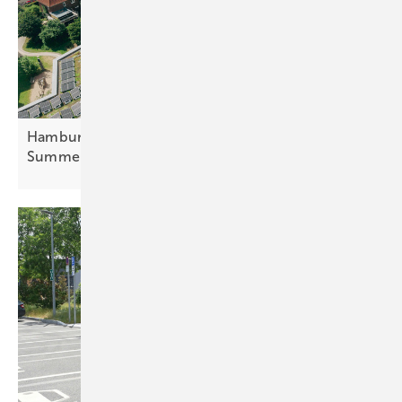
Hamburger Mieterstromprojekt mit virtuellem
Summenzähler
gebaut