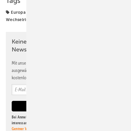
Tags
Europa
Fronius
Gigawatt
Produktion
Wechselrichter
Keine Zeit? Kein Problem mit dem PV
Newsletter!
Mit unserem Newsletter erhalten Sie regelmäßig von uns
ausgewählte Informationen und Neuigkeiten, gebündelt und
kostenlos direkt ins Postfach.
Bei Anmeldung zu diesem Newsletter bin ich damit einverstanden, über
interessante Verlags- und Online-Angebote
der Marken der Alfons W.
Gentner Verlag GmbH & Co. KG
informiert zu werden. Diese