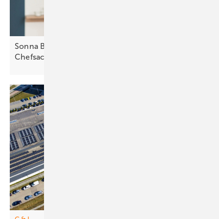
Sonna Barry von Secida: „Cybersicherheit muss
Chefsache
sein“