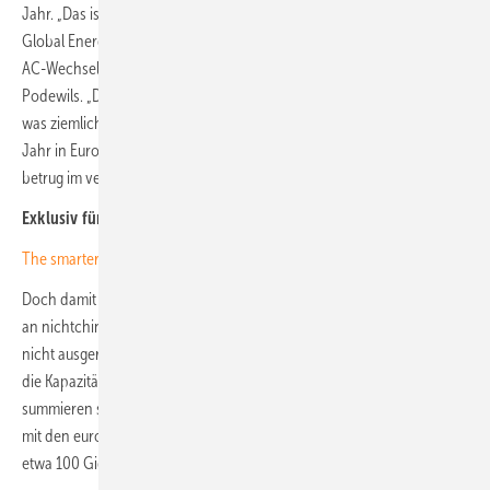
Jahr. „Das ist allerdings nicht alles für Europa bestimmt. Aber S&P
Global Energy zufolge können die Hersteller schon jetzt 53 Gigawatt
AC-Wechselrichterleistung für Europa liefern“, sagt Christoph
Podewils. „Das entspricht einer DC-Leistung von rund 61 Gigawatt,
was ziemlich genau der Solarleistung entspricht, die im vergangenen
Jahr in Europa neu installiert wurde. Denn der europäische Markt
betrug im vergangenen Jahr etwa 65 Gigawatt.“
Exklusiv für Abonnenten:
„Sic herheit braucht Standards“
The smarter E Europe – Branche zeigt das Energiesystem von morgen
Doch damit sind die Ressourcen, die den Planern und Handwerkern
an nichtchinesischen Wechselrichtern zur Verfügung stehen, längst
nicht ausgereizt. Zusätzlich zur europäischen Fertigung kommen noch
die Kapazitäten außerhalb Europas und außerhalb Chinas. Diese
summieren sich nach Angaben von Christoph Podewils – zusammen
mit den europäischen Kapazitäten – auf eine jährliche Leistung von
etwa 100 Gigawatt.