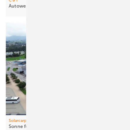
C & I
Autowe rke stellen auf Solarstrom
um
Solarcarports
Sonne fürs
Budget