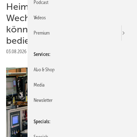
Podcast
Heimische
Wechselrichterhersteller
Videos
können europäischen Markt
Premium
bedienen
03.08.2026
|
Druckvorschau
Services
Abo & Shop
Media
Newsletter
Specials
Specials