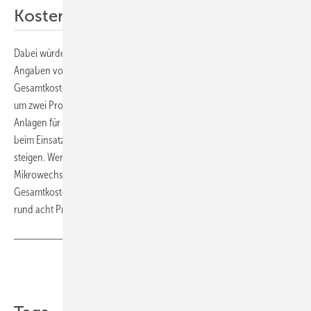
Kosten steigen unwesentlich
Dabei würden sich die Preise nicht wesentlich erhöhen. „Nach
Angaben von Wood Mackenzie würden – bezogen auf die
Gesamtkosten der Solaranlage – die Kosten im gewerblichen Segment
um zwei Prozent steigen“, erklärt Christoph Podewils. „Im Bereich der
Anlagen für Wohngebäude würden die Kosten für das Gesamtsystem
beim Einsatz von europäischen Wechselrichtern um rund vier Prozent
steigen. Wenn es um integrierte Elektronik geht, also um
Mikrowechselrichter oder Leistungsoptimierer lägen die
Gesamtkosten für die Solaranlage im Segment der Wohngebäude bei
rund acht Prozent“, sagt der ESMC-Chef.
Teilen
Link kopieren