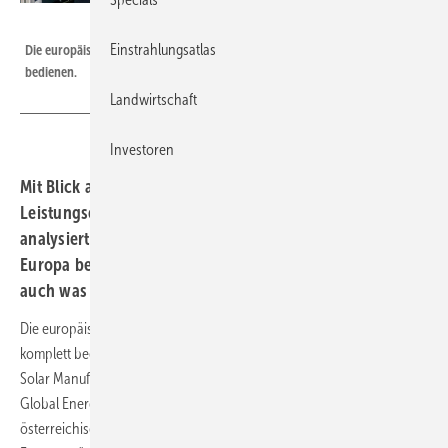
Fronius International
Einstrahlungsatlas
Die europäischen Produktionskapazitäten reichen aus, um den Markt zu
bedienen.
Landwirtschaft
Investoren
Mit Blick auf den Ausschluss chinesischer
Leistungselektronik von der EU-Förderung hat das ESMC
analysiert, wie es um die Produktionskapazitäten in
Europa bestellt ist. Die Organisation gibt Entwarnung –
auch was die Kosten betrifft.
Die europäische Solarindustrie kann den heimischen Markt nahezu
komplett bedienen. Das ist das Ergebnis einer Analyse des European
Solar Manufacturing Councils (ESMC) auf Basis von Daten von S&P
Global Energy. Die Analyse wurde gemeinsam mit dem
österreichischen Hersteller Fronius auf der diesjährigen Smarter E