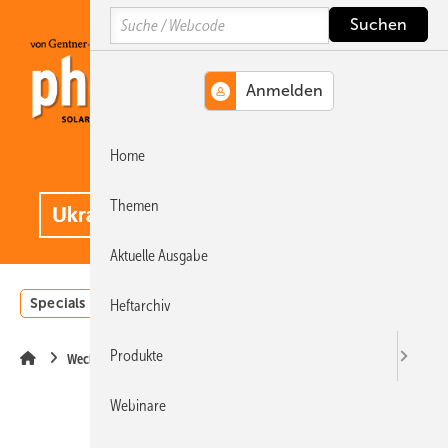
Springe
Springe
Springe
Search
auf
auf
auf
Hauptinhalt
Hauptmenü
SiteSearch
Home
MENÜ
.
Themen
Aktuelle Ausgabe
Specials
Einstrahlungsatlas
Landwirtschaft
Invest
Heftarchiv
Produkte
Wechselrichter
Webinare