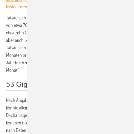
kostenlosen Investoren-Newsletter.
Tatsächlich hat Fronius derzeit eine monatliche Produktionskapazität
von etwa 70.000 Wechselrichtern. „Das entspricht einer Leistung von
etwa zehn Gigawatt pro Jahr“, erklärt Harald Scherleitner. „Wir haben
aber auch bereits simuliert, wie wir die Kapazitäten ausbauen können.
Tatsächlich sind wir in der Lage, innerhalb von sechs bis zwölf
Monaten problemlos die Kapazitäten auf 17 Gigawatt Leistung pro
Jahr hochzufahren. Das entspricht 115.000 Wechselrichtern pro
Monat.“
53 Gigawatt für Europa
Nach Angaben von Christoph Podewils, Generalsekretär des ESMC,
könnte allein Fronius damit rund die Hälfte des Marktes für
Dachanlagen auf Wohngebäuden und im Gewerbe abdecken. Dazu
kommen noch die Kapazitäten der anderen Hersteller. Diese liegen
nach Daten von S&P Global Energy bei mehr als 100 Gigawatt pro