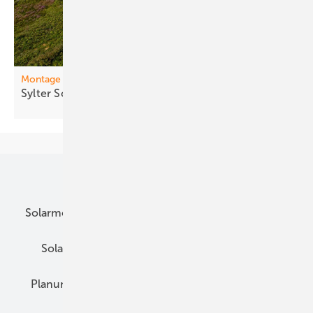
Hochschule für Technik, Wirtschaft und Kultur (HTWK)
in Leipzig.
Montage
Sylter
Sonnenkleid
Unsere Themen
Solarmodule
DC-Technik
Wechselrichter
Solarspeicher
AC-Technik
Wartung
Planung
E-Mobilität
Wärme
Recht