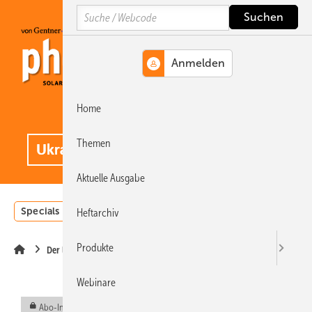
Springe
Springe
Springe
Search
auf
auf
auf
Hauptinhalt
Hauptmenü
SiteSearch
Home
MENÜ
.
Themen
Aktuelle Ausgabe
Specials
Einstrahlungsatlas
Landwirtschaft
Invest
Heftarchiv
Produkte
Der letzte Schrei
Webinare
Abo-Inhalt