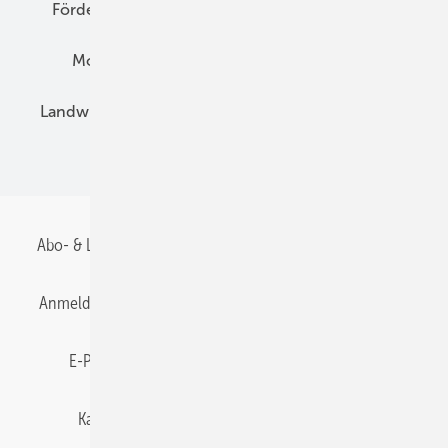
Förderung
Preise
Hybridgeneratoren
Montage
Installation
Solarparks
Landwirtschaft
Mieterstrom
Fachhandel
BIPV
Abo- & Leserservice
AGB
Alle Inhalte chronologisch
Anmelden
Anmeldung & Registrierung
Datenschutz
E-Paper
Gentner Energy Media
Impressum
Karriere bei Gentner
Team
Mediaservice