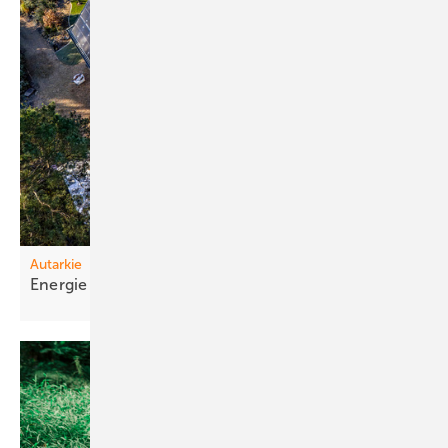
Autarkie
Energie im Pool
versenkt
Foto: HTWK Leipzig
Konzept des Forschungsprojektes Optiplant.
Danksagung