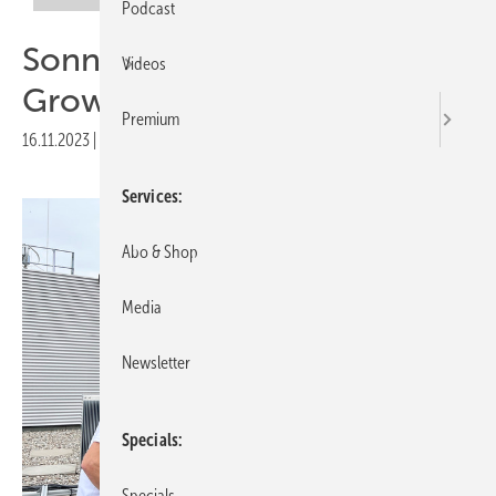
Podcast
Sonnenstr om für die
Videos
Growbox
Premium
16.11.2023
|
Veröffentlicht in
Ausgabe 09-2023
Services
Abo & Shop
Media
Newsletter
Specials
Specials