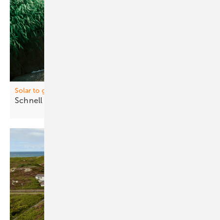
Finanzierung durch die ­Elstatik-
Stiftung
Das Wissenschafts- und Forschungsprojekt wird unterstützt, gefördert
und finanziert durch die Elstatik-Stiftung von Günter und Sylvia
Lüttgens. Für diese Unterstützung danken die Autoren herzlich.
Solar to go
https://www.elstatik.de/
Schnell
aufgefaltet
Autorinnen und Autoren
B. Eng. Lena Strobl, M. Eng.
Julian Hofbauer und Prof. Dr.-
Ing. Mathias Rudolph
gehören zur Projektgruppe Industrielle Messtechnik an
der Fakultät für Ingenieurwissenschaften der