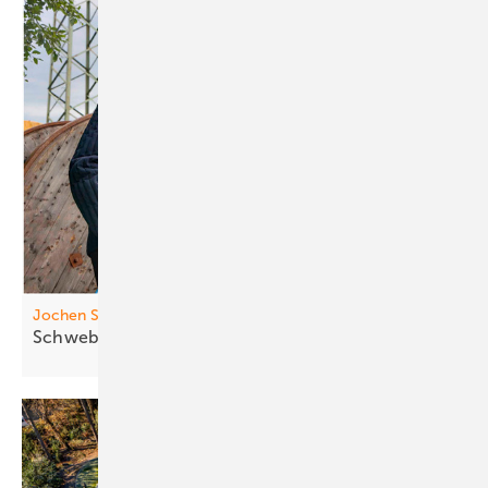
Jochen Schweizer Arena
Schweben mit
Solarstrom
Foto: HTWK Leipzig
Growbox mit Hydroponik-System.