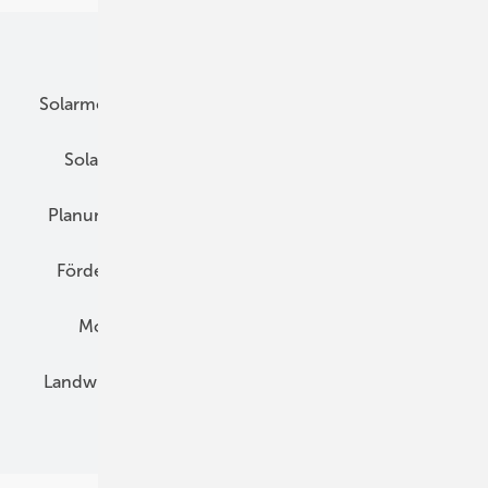
Unsere Themen
Solarmodule
DC-Technik
Wechselrichter
Solarspeicher
AC-Technik
Wartung
Planung
E-Mobilität
Wärme
Recht
Förderung
Preise
Hybridgeneratoren
Montage
Installation
Solarparks
Landwirtschaft
Mieterstrom
Fachhandel
BIPV