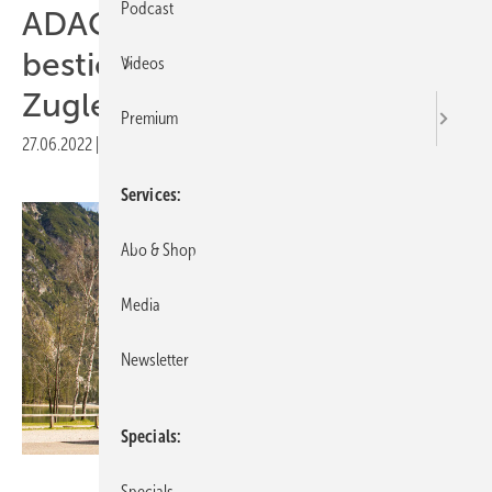
Podcast
ADAC: Elektrischer Kia
besticht mit guter
Videos
Zugleistung
Premium
27.06.2022
|
Druckvorschau
Services
Abo & Shop
Media
Newsletter
Specials
ADAC
Specials