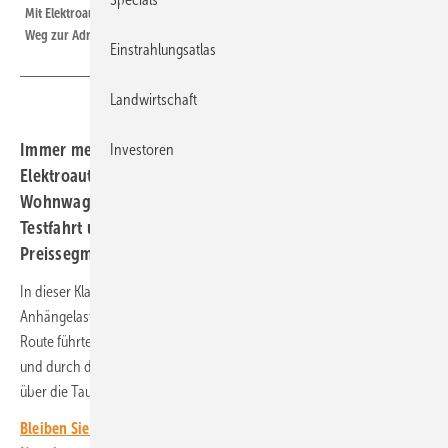
Mit Elektroauto und Wohnwagen in den Urlaub: Das Testgespann auf dem
Weg zur Adria.
Einstrahlungsatlas
Landwirtschaft
Immer mehr Reisende planen ihre Urlaubsfahrt mit dem
Investoren
Elektroauto. Würde das auch als Gespann mit einem
Wohnwagen funktionieren? Der ADAC hat in einer
Testfahrt untersucht, wie ein Fahrzeug aus dem mittleren
Preissegment diese Aufgabe meistert.
In dieser Klasse kommen zunehmend Modelle auf den Markt, die
Anhängelasten von 1.500 bis 1.600 Kilogramm ziehen dürfen. Die
Route führte dabei auf 1.281 Kilometer in drei Tagen über den Brenner
und durch die Dolomiten an die Adria und durch Slowenien zurück
über die Tauernautobahn.
Bleiben Sie auf dem Laufenden, melden Sie sich für unseren