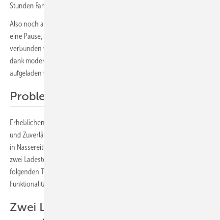
Stunden Fahrzeit bedeutet.
Also noch ausreichend, denn nach dieser Zeit empfiehlt sich ohnehin
eine Pause, die dann mit einer Ladung an einer Schnellladestation
verbunden werden könnte. In 20 Minuten konnte der Testwagen
dank moderner Schnellladetechnologie von zehn auf 80 Prozent
aufgeladen werden.
Probleme beim Aufladen
Erheblichen Handlungsbedarf stellten die Tester bei der Verfügbarkeit
und Zuverlässigkeit der Ladepunkte fest. Am ersten Tag lief das Laden
in Nassereith (Tirol) und Innichen (Südtirol) reibungslos. Lediglich
zwei Ladestopps waren bis zur Adria notwendig. An den beiden
folgenden Tagen mussten die Tester jedoch erhebliche Mängel bei
Funktionalität und Authentifizierung registrieren.
Zwei Ladeparks komplett