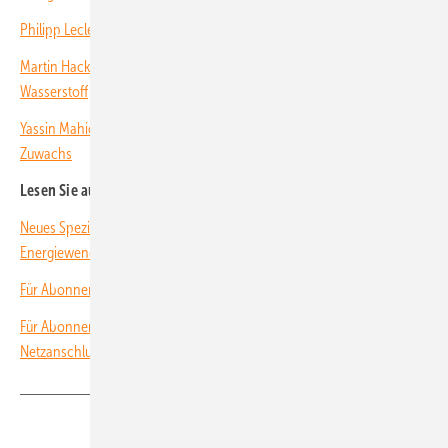
Philipp Leclerc von FoxESS: Stapelbarer Energy Cube
Martin Hackl von Fronius: Volle Autarkie durch 24 Stunden Sonne und
Wasserstoff
Yassin Mahioui von EFT-Systems: Battery-Box von BYD bekommt
Zuwachs
Lesen Sie auch:
Neues Spezial zur E-Mobilität: Intelligente Ladestrategien für die
Energiewende
Für Abonnenten: Neue Solarakkus liefern hohe Kapazität und Leistung
Für Abonnenten: Neue Wechselrichter für Eigenverbrauch und
Netzanschluss
Teilen
Link kopieren