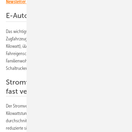
Newsletter an!
E-Auto als Zugfahrzeug bewährt
Das wichtigste Ergebnis: Elektroautos eignen sich sehr gut als
Zugfahrzeug. Das Testfahrzeug, ein Kia EV6 (Allradantrieb mit 239
Kilowatt), überzeugte bei der Vier-Länder-Tour mit besten
Fahreigenschaften. Der Wagen brachte den voll beladenen
Familienwohnwagen mühelos und ohne Motorvibrationen und
Schaltrucken ans Ziel.
Stromverbrauch erwartungsgemäß
fast verdoppelt
Der Stromverbrauch stieg dabei von den sonst üblichen 20
Kilowattstunden für 100 Kilometer erwartungsgemäß auf
durchschnittlich 36,6 Kilowattstunden. Die maximale Reichweite
reduzierte sich von 400 auf rund 220 Kilometer, was zwei bis drei