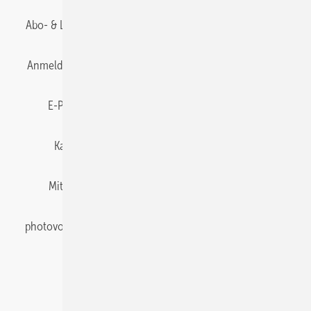
Abo- & Leserservice
AGB
Alle Inhalte chronologisch
Anmelden
Anmeldung & Registrierung
Datenschutz
E-Paper
Gentner Energy Media
Impressum
Karriere bei Gentner
Team
Mediaservice
Mitgliedschaften und Engagement
Newsletter
photovoltaik abonnieren
Privacy Manager
pv Europe
RSS-Feed
Veranstaltungen / Webinare
© 2026 photovoltaik