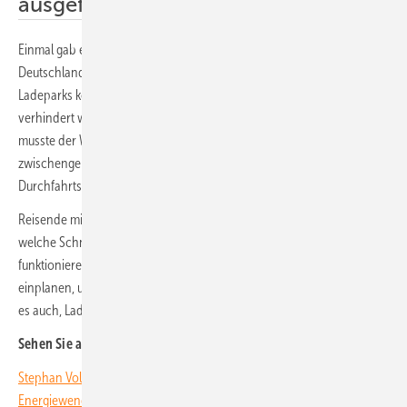
ausgefallen
Einmal gab es für die Ladekarte kein Roaming-Abkommen mit
Deutschland, das Direktbezahlen scheiterte. Zweimal waren ganze
Ladeparks komplett ausgefallen. Nur knapp konnte ein Liegenbleiben
verhindert werden. Weiteres Manko beim Laden insgesamt: Meistens
musste der Wohnwagen abgekuppelt und an anderer Stelle
zwischengeparkt werden - hier bedarf es mehr
Durchfahrtsladestationen.
Reisende mit Elektroautos sollten in jedem Fall immer online prüfen,
welche Schnellladestationen auf der Route verfügbar sind und auch
funktionieren - und dabei für den Notfall genügend Restreichweite
einplanen, um eine Ausweichstation erreichen zu können. Sinnvoll ist
es auch, Ladekarten mehrerer Anbieter dabei zu haben. (HS)
Sehen Sie auch unsere aktuellen Videos aus München:
Stephan Volgmann von Phoenix Contact: Alle Sektoren der
Energiewende koppeln