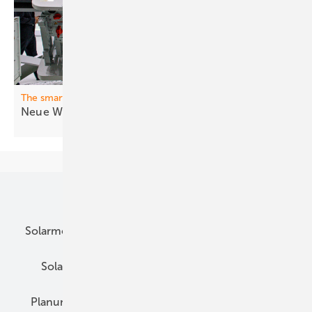
The smarter E Europe
Neue Wech selrichter für Nutzer und
Netz
Unsere Themen
Solarmodule
DC-Technik
Wechselrichter
Solarspeicher
AC-Technik
Wartung
Planung
E-Mobilität
Wärme
Recht