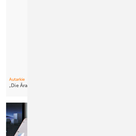
Autarkie
„Die Är a der re inen Photovoltaik ist
vorbei“