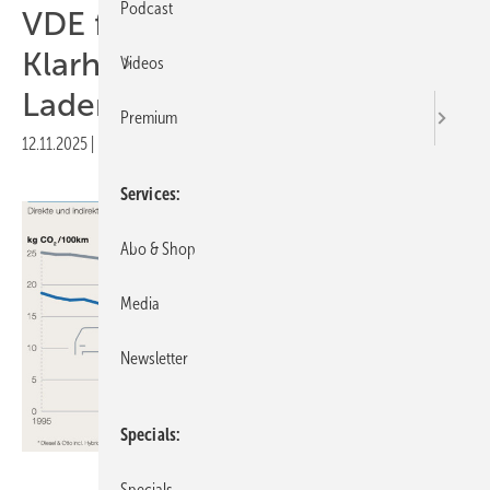
Podcast
VDE fordert regulatorische
Klarheit für bidirektionales
Videos
Laden
Premium
12.11.2025
|
Druckvorschau
Services
Abo & Shop
Media
Newsletter
Specials
VDE
Specials