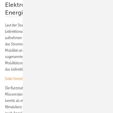
Elektroautos als flexible
Energiespeicher
Laut der Studie können Elektroautos durch gesteuertes und
bidirektionales Laden Erzeugungsspitzen erneuerbarer Energien
aufnehmen und Ladevorgänge zeitlich verschieben. Dies stabilisiere
das Stromnetz und senke die Stromkosten. Die Sektorenkopplung von
Mobilität und Energie sei ein zentrales Element auf dem Weg zur
sogenannten All-Electric Society. Akteure aus Energie- und
Mobilitätssektor arbeiten bereits an gemeinsamen Lösungen, etwa für
das bidirektionale Laden.
Solar Investors Guide: Parkplätze und Parkhäuser solarisieren
Die Kurzstudie (
PDF-Download
) räumt mit verbreiteten
Missverständnissen auf. So erreichen batterieelektrische Pkw laut VDE
bereits ab etwa 30.000 Kilometern Laufleistung eine bessere
Klimabilanz als Verbrenner. Bei 150.000 Kilometern verursachen sie