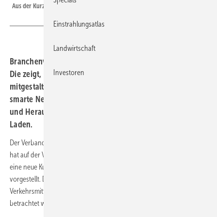
Aus der Kurzstudie zur Rolle der Elektromobilität im Energiesystem.
Einstrahlungsatlas
Landwirtschaft
Branchenverband VDE hat eine Kurzstudie vorgestellt.
Investoren
Die zeigt, wie Stromer das Energiesystem künftig aktiv
mitgestalten könnten und skizziert einen Fahrplan für
smarte Netzintegration. Denn noch bestehen Hürden
und Herausforderungen – wie beim bidirektionalen
Laden.
Der Verband der Elektrotechnik Elektronik Informationstechnik (VDE)
hat auf der VDE E-Mobility Conference 2025 in Stockstadt am Rhein
eine neue Kurzstudie zur Rolle der Elektromobilität im Energiesystem
vorgestellt. Die Studie betont, dass E-Autos nicht nur als
Verkehrsmittel, sondern auch als aktive Akteure im Energiesystem
betrachtet werden sollten.