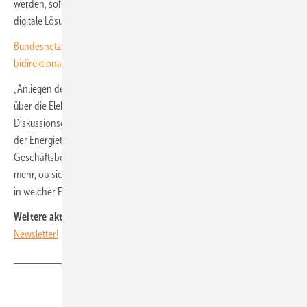
werden, sofern politische Unterstützung, rechtliche Anpassungen und
digitale Lösungen zeitnah umgesetzt werden.
Bundesnetzagentur entwirft Regelungen für Speicherbetrieb und
bidirektionales Laden
„Anliegen der Kurzstudie ist es, die Diskussion durch Fakten und Daten
über die Elektromobilität zu bereichern und hier eine
Diskussionsgrundlage zu schaffen“, sagt Ralf Petri, Geschäftsführer
der Energietechnischen Gesellschaft im VDE und
Geschäftsbereichsleiter Mobility beim VDE. „Denn die Frage ist nicht
mehr, ob sich Elektromobilität durchsetzen wird – sondern wann und
in welcher Form.“ (nhp)
Weitere aktuelle News:
Abonnieren Sie einfach unseren kostenlosen
Newsletter!
Teilen
Link kopieren