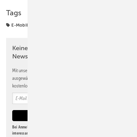
Tags
E-Mobilität
VDE
Keine Zeit? Kein Problem mit dem PV
Newsletter!
Mit unserem Newsletter erhalten Sie regelmäßig von uns
ausgewählte Informationen und Neuigkeiten, gebündelt und
kostenlos direkt ins Postfach.
Bei Anmeldung zu diesem Newsletter bin ich damit einverstanden, über
interessante Verlags- und Online-Angebote
der Marken der Alfons W.