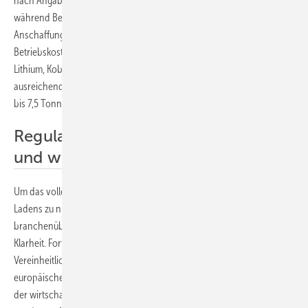
nach Angaben der Expertinnen und Experten 24 Tonnen CO2,
während Benziner auf 40 Tonnen kommen. Die höheren
Anschaffungskosten von Elektroautos würden durch niedrigere
Betriebskosten mehr als ausgeglichen. Auch die globalen Reserven für
Lithium, Kobalt und Nickel seien nach Einschätzung der Befragten
ausreichend für die Elektrifizierung des Individualverkehrs. Selbst Lkw
bis 7,5 Tonnen seien heute wirtschaftlich konkurrenzfähig.
Regulatorische Herausforderungen
und wie weiter?
Um das volle Potenzial der Elektromobilität und des bidirektionalen
Ladens zu nutzen, fordern die befragten Experten
branchenübergreifend akzeptierte Lösungen sowie regulatorische
Klarheit. Fortschritte bei der Interoperabilität und der
Vereinheitlichung von Netzanschlussbedingungen auf nationaler und
europäischer Ebene gelten als zentrale Meilensteine. Kurzfristig könne
der wirtschaftliche und netzverträgliche Betrieb bis 2030 erprobt