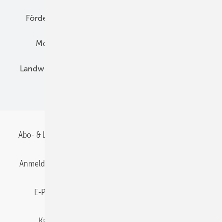
Förderung
Preise
Hybridgeneratoren
Montage
Installation
Solarparks
Landwirtschaft
Mieterstrom
Fachhandel
BIPV
Abo- & Leserservice
AGB
Alle Inhalte chronologisch
Anmelden
Anmeldung & Registrierung
Datenschutz
E-Paper
Gentner Energy Media
Impressum
Karriere bei Gentner
Team
Mediaservice