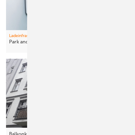
Ladeinfrastruktur
Park and Ride – and
Charge
Balkonkraftwerk: Solarmodule mit Schukosteckern