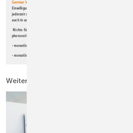
Gentner Verlag GmbH & Co. KG
informiert zu werden. Diese
Einwilligung kann ich jederzeit widerrufen und eine Abmeldung ist
jederzeit möglich. Informationen zum Umgang mit Daten finden Sie
auch in unserer
Datenschutzerklärung
.
Nichts für Sie dabei? Dann lesen Sie doch einen unserer weiteren
photovoltaik-Newsletter!
- monatlicher
Newsletter für Investoren
- monatlicher
Newsletter PV für die Landwirtschaft
Weitere Inhalte