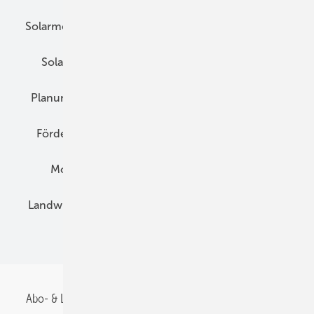
Solarmodule
DC-Technik
Wechselrichter
Solarspeicher
AC-Technik
Wartung
Planung
E-Mobilität
Wärme
Recht
Förderung
Preise
Hybridgeneratoren
Montage
Installation
Solarparks
Landwirtschaft
Mieterstrom
Fachhandel
BIPV
Abo- & Leserservice
AGB
Alle Inhalte chronologisch