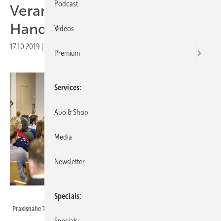
Podcast
Veranstaltungstipp: Forum
Handwerk Digital in Stuttgart
Videos
17.10.2019
|
Druckvorschau
Premium
Services
Abo & Shop
Media
Newsletter
SBZ
Specials
Praxisnahe Tipps verspricht das Forum Handwerk Digital.
Specials