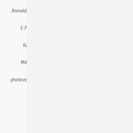
Anmelden
Anmeldung & Registrierung
Datenschutz
E-Paper
Gentner Energy Media
Impressum
Karriere bei Gentner
Team
Mediaservice
Mitgliedschaften und Engagement
Newsletter
photovoltaik abonnieren
Privacy Manager
pv Europe
RSS-Feed
Veranstaltungen / Webinare
© 2026 photovoltaik