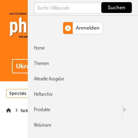
Springe
Springe
Springe
Search
auf
auf
auf
Hauptinhalt
Hauptmenü
SiteSearch
Home
MENÜ
.
Themen
Aktuelle Ausgabe
Specials
Einstrahlungsatlas
Landwirtschaft
Invest
Heftarchiv
Produkte
Fachhandel
Webinare