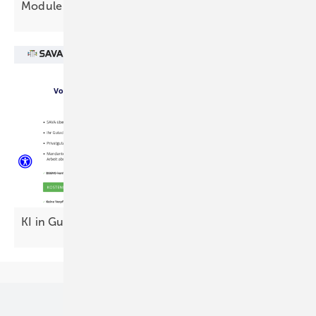
M odule verteu ern sich
weiter
KI in Gutachten – auf beiden Seiten des
Tisches
Unsere Themen