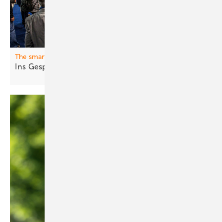
The smarter E Europe
Ins Gesp rä ch
kommen