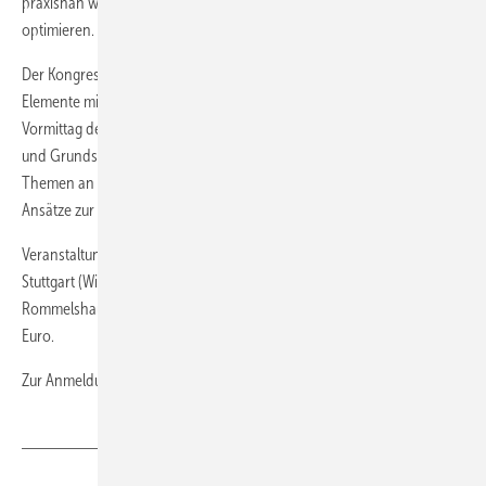
praxisnah weiterentwickeln und das operative Tagesgeschäft
optimieren.
Der Kongress findet am 7. November statt. Er verbindet theoretische
Elemente mit praktischen Ansätzen. Konkret bedeutet das: Am
Vormittag der Veranstaltung erläutern Impulsreferate Hintergründe
und Grundsätzliches, am Nachmittag knüpfen eine Workshops an die
Themen an und zeigen, wo sich im Betriebsalltag lohnenswerte
Ansätze zur Umsetzung befinden und wie sie angepackt werden.
Veranstaltungsort ist das Tagungszentrum „room2rent“ in Kernen bei
Stuttgart (Wilhelm-Maybach-Straße 29, 71394 Kernen-
Rommelshausen). Beginn ist um 9:30 Uhr. Die Teilnahme kostet 199
Euro.
Zur Anmeldung:
www.forum-handwerk-digital.de