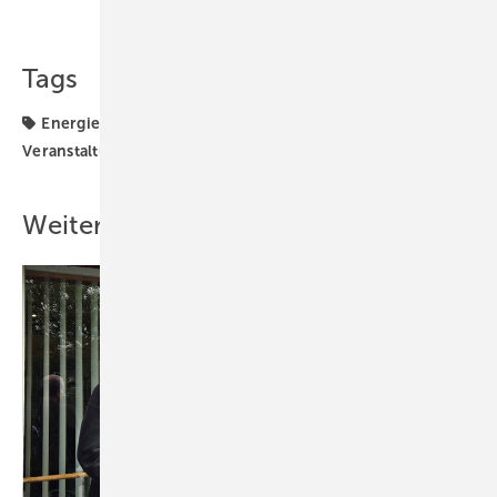
Teilen
Link kopieren
Tags
Energiewende
Fachhandel
Recht
Stuttgart
Veranstaltungstipp
Weitere Inhalte