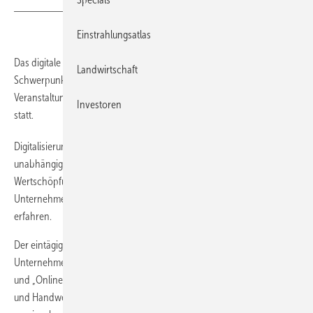
Einstrahlungsatlas
Das digitale Büro und die Möglichkeiten des digitalen Marketings sind
Landwirtschaft
Schwerpunkte beim diesjährigen Forum Handwerk Digital. Die
Veranstaltung findet am 7. November 2019 in Kernen bei Stuttgart
Investoren
statt.
Digitalisierung macht jedes Handwerksunternehmen besser –
unabhängig von seiner Größe. Welche Faktoren dazu beitragen, eine
Wertschöpfung in größerem Maßstab zu erzielen, können
Unternehmer und Entscheider aus dem Handwerk an diesem Tag
erfahren.
Der eintägige Kongress verspricht Impulse für mehr Effizienz im
Unternehmen. Schwerpunkte in diesem Jahr sind „Das digitale Büro“
und „Onlinemarketing“. Das Programm wird von Branchenexperten
und Handwerksunternehmern gestaltet. Sie zeigen, wie sich Betriebe