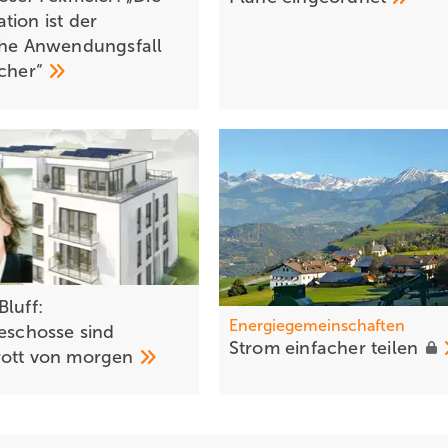
tion ist der
che Anwendungsfall
cher“
Bluff:
Energiegemeinschaften
geschosse sind
St rom einfa cher
teilen
ott von
morgen