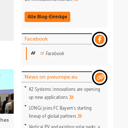
Alle Blog-Einträge
Facebook
Facebook
News on pveurope.eu
K2 Systems: innovations are opening
up new
applications
LONGi joins FC Bayern's starting
lineup of global
partners
ches
Vertical PV and existing solar parks: a