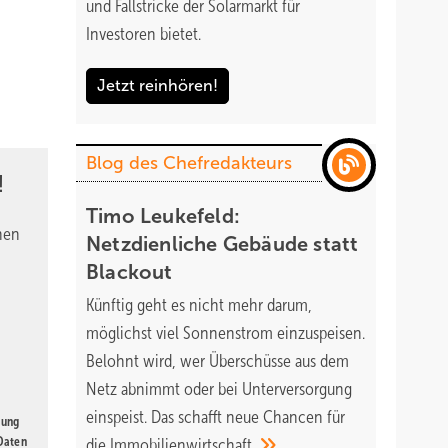
und Fallstricke der Solarmarkt für
Investoren bietet.
Jetzt reinhören!
Blog des Chefredakteurs
!
Timo Leukefeld:
nen
Netzdienliche Gebäude statt
Blackout
Künftig geht es nicht mehr darum,
möglichst viel Sonnenstrom einzuspeisen.
Belohnt wird, wer Überschüsse aus dem
Netz abnimmt oder bei Unterversorgung
einspeist. Das schafft neue Chancen für
gung
 Daten
die
Immobilienwirtschaft.