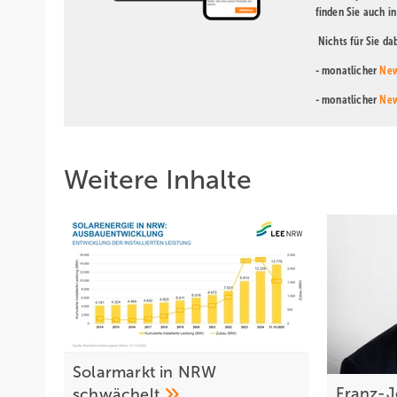
finden Sie auch i
Nichts für Sie d
- monatlicher
New
- monatlicher
New
Weitere Inhalte
Solarmarkt in NRW
Franz-Jo
schwächelt