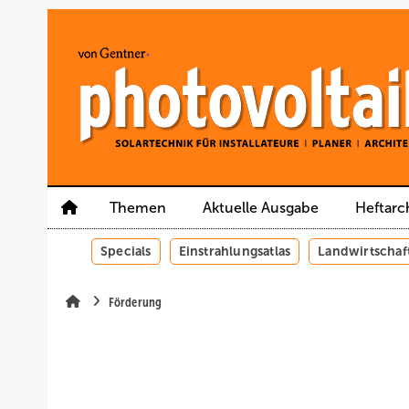
Springe
Springe
Springe
auf
auf
auf
Hauptinhalt
Hauptmenü
SiteSearch
Themen
Aktuelle Ausgabe
Heftarc
Specials
Einstrahlungsatlas
Landwirtschaf
Förderung