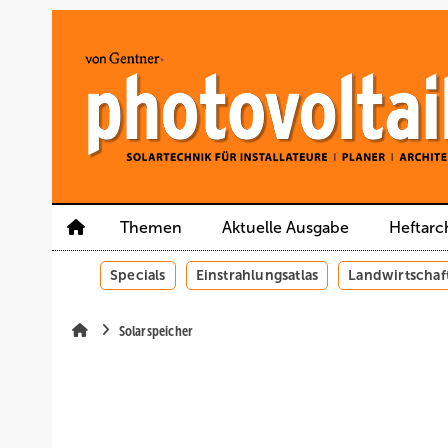
Springe
Springe
Springe
auf
auf
auf
Hauptinhalt
Hauptmenü
SiteSearch
Themen
Aktuelle Ausgabe
Heftarc
Specials
Einstrahlungsatlas
Landwirtschaf
Solarspeicher