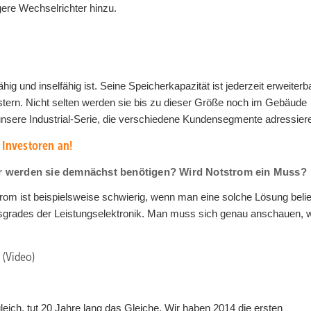
ere Wechselrichter hinzu.
g und inselfähig ist. Seine Speicherkapazität ist jederzeit erweiterba
tern. Nicht selten werden sie bis zu dieser Größe noch im Gebäude
unsere Industrial-Serie, die verschiedene Kundensegmente adressier
 Investoren an!
r werden sie demnächst benötigen? Wird Notstrom ein Muss?
rom ist beispielsweise schwierig, wenn man eine solche Lösung belie
sgrades der Leistungselektronik. Man muss sich genau anschauen, 
(Video)
gleich, tut 20 Jahre lang das Gleiche. Wir haben 2014 die ersten