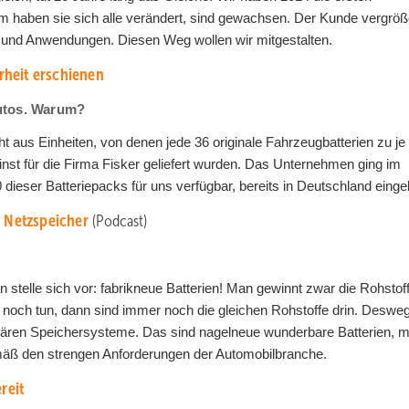
m haben sie sich alle verändert, sind gewachsen. Der Kunde vergröß
en und Anwendungen. Diesen Weg wollen wir mitgestalten.
heit erschienen
Autos. Warum?
ht aus Einheiten, von denen jede 36 originale Fahrzeugbatterien zu je
inst für die Firma Fisker geliefert wurden. Das Unternehmen ging im
dieser Batteriepacks für uns verfügbar, bereits in Deutschland eingel
r Netzspeicher
(Podcast)
n stelle sich vor: fabrikneue Batterien! Man gewinnt zwar die Rohstof
 noch tun, dann sind immer noch die gleichen Rohstoffe drin. Deswe
nären Speichersysteme. Das sind nagelneue wunderbare Batterien, m
äß den strengen Anforderungen der Automobilbranche.
reit