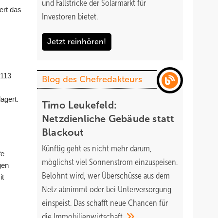
und Fallstricke der Solarmarkt für
ert das
Investoren bietet.
Jetzt reinhören!
 113
Blog des Chefredakteurs
agert.
Timo Leukefeld:
Netzdienliche Gebäude statt
Blackout
Künftig geht es nicht mehr darum,
fe
möglichst viel Sonnenstrom einzuspeisen.
gen
Belohnt wird, wer Überschüsse aus dem
it
Netz abnimmt oder bei Unterversorgung
einspeist. Das schafft neue Chancen für
die
Immobilienwirtschaft.