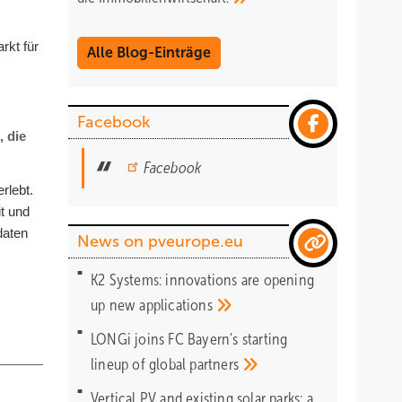
rkt für
Alle Blog-Einträge
Facebook
, die
Facebook
rlebt.
t und
daten
News on pveurope.eu
K2 Systems: innovations are opening
up new
applications
LONGi joins FC Bayern's starting
lineup of global
partners
Vertical PV and existing solar parks: a