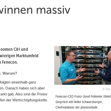
winnen massiv
 boomen C&I und
chwierigen Marktumfeld
on Fenecon.
nt. Warum?
folgten eineinhalb ganz
en. Danach haben sich aber
Vors
rkt gab. Also sind die Preise
Fenecon-CEO Franz-Josef Feilmeier (links
tufen der Wertschöpfungskette.
Gespräch mit Heiko Schwarzburger,
Chefredakteur der photovoltaik.