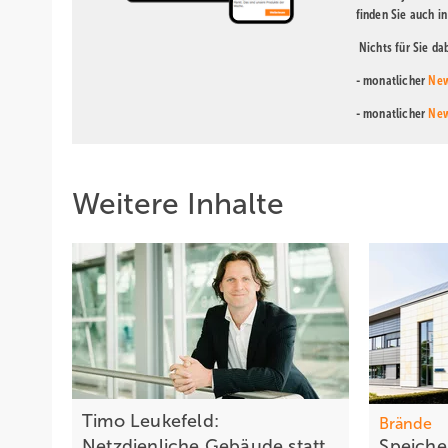
finden Sie auch i
Nichts für Sie d
- monatlicher
New
- monatlicher
New
Weitere Inhalte
Timo Leukefeld:
Brände
Netzdienliche Gebäude statt
Speich e