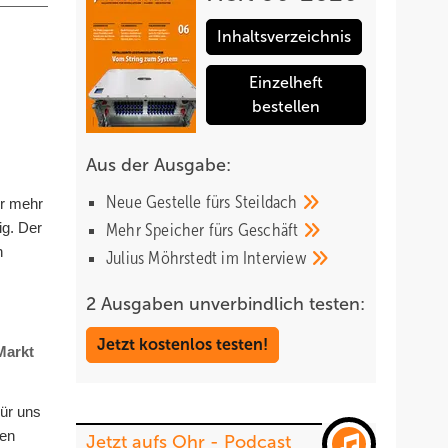
Inhaltsverzeichnis
Einzelheft
bestellen
Aus der Ausgabe:
Neue Gestelle fürs
Steildach
er mehr
ig. Der
Mehr Speicher fürs
Geschäft
n
Julius Möhrstedt im
Interview
2 Ausgaben unverbindlich testen:
Jetzt kostenlos testen!
Markt
Für uns
ren
Jetzt aufs Ohr - Podcast