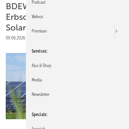
Podcast
BDEW fordert Reform der
Erbschaftsteuer für
Videos
Solarparks
Premium
09.06.2026
|
Druckvorschau
Services
Abo & Shop
Media
Newsletter
Specials
Naturstrom
Specials