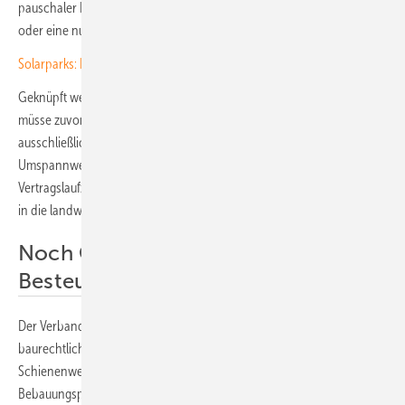
pauschaler Bewertungsabschlag von etwa 50 Prozent, ein Freibetrag
oder eine nur anteilige Zurechnung zum Grundvermögen.
Solarparks: Naturschutz contra Photovoltaik?
Geknüpft werden sollte die Regelung an Bedingungen: Die Fläche
müsse zuvor aktiv bewirtschaftet worden sein, die Verpachtung
ausschließlich dem Betrieb einer Solaranlage samt Nebenanlagen wie
Umspannwerken oder Co-Located-Speichern dienen, die
Vertragslaufzeit auf maximal 40 Jahre begrenzt und eine Rückführung
in die landwirtschaftliche Nutzung vertraglich vorgesehen sein.
Noch Grauzonen bei der
Besteuerung
Der Verband weist zudem auf Inkonsistenzen hin. Aufgrund
baurechtlicher Privilegien etwa entlang von Autobahnen und
Schienenwegen entstehen zunehmend Projekte ohne
Bebauungsplan. Die steuerlichen Nachteile durch die Zuordnung zum