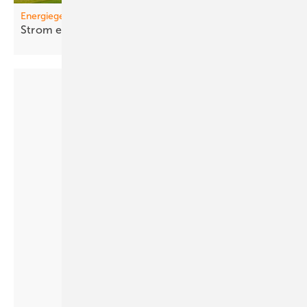
Energiegemeinschaften
St rom einfa cher
teilen