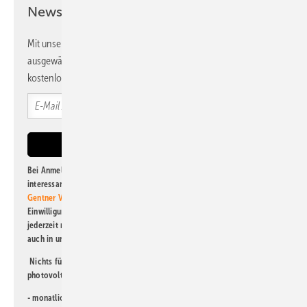
Newsletter!
Mit unserem Newsletter erhalten Sie regelmäßig von uns
ausgewählte Informationen und Neuigkeiten, gebündelt und
kostenlos direkt ins Postfach.
Bei Anmeldung zu diesem Newsletter bin ich damit einverstanden, über
interessante Verlags- und Online-Angebote
der Marken der Alfons W.
Gentner Verlag GmbH & Co. KG
informiert zu werden. Diese
Einwilligung kann ich jederzeit widerrufen und eine Abmeldung ist
jederzeit möglich. Informationen zum Umgang mit Daten finden Sie
auch in unserer
Datenschutzerklärung
.
Nichts für Sie dabei? Dann lesen Sie doch einen unserer weiteren
photovoltaik-Newsletter!
- monatlicher
Newsletter für Investoren