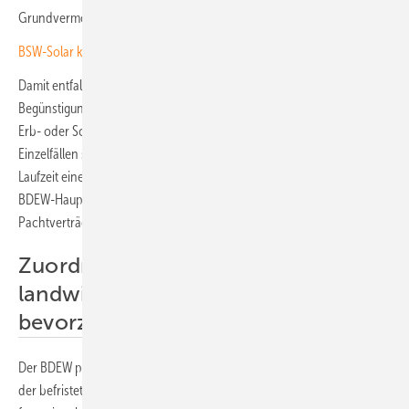
Grundvermögen.
BSW-Solar kritisiert Grundpreiserhöhung für Prosumer
Damit entfallen die erbschaft- und schenkungssteuerlichen
Begünstigungen. „Für Landwirtinnen und Landwirte können damit im
Erb- oder Schenkungsfall erhebliche Steuerlasten entstehen – in
Einzelfällen sogar höher als die gesamten Pachteinnahmen über die
Laufzeit eines Solarparks“, erklärt Kerstin Andreae, Vorsitzende der
BDEW-Hauptgeschäftsführung. Das schaffe Unsicherheit, erschwere
Pachtverträge und bremse den Ausbau.
Zuordnung zum
landwirtschaftlichen Vermögen
bevorzugt
Der BDEW plädiert in erster Linie dafür, betroffene Flächen während
der befristeten Nutzung für Solar weiterhin dem land- und