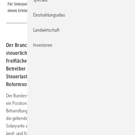
Für Solarparks sind ausreichend Flächen vorhanden. Aber was passiert bei
einem Erbfall oder einer Hofübernahme?
Einstrahlungsatlas
Landwirtschaft
Der Branchenverband der Energiewirtschaft warnt vor
Investoren
steuerlichen Hürden beim Ausbau von solaren
Freiflächenanlagen. Werden Ackerflächen an Solarpark-
Betreiber verpachtet, drohen Landwirten im Erbfall hohe
Steuerlasten. Der Verband legt konkrete
Reformvorschläge vor.
Der Bundesverband der Energie- und Wasserwirtschaft (BDEW) hat
ein Positionspapier zur erbschaft- und schenkungssteuerlichen
Behandlung von Solarparks Freifläch veröffentlicht. Hintergrund ist
die geltende Rechtslage: Sobald landwirtschaftliche Flächen für
Solarparks verpachtet werden, gelten sie steuerlich nicht mehr als
land- und forstwirtschaftliches Vermögen, sondern als