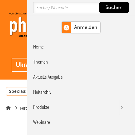
Springe
Springe
Springe
Search
auf
auf
auf
Hauptinhalt
Hauptmenü
SiteSearch
Home
MENÜ
.
Themen
Aktuelle Ausgabe
Specials
Einstrahlungsatlas
Landwirtschaft
Invest
Heftarchiv
Produkte
Förderung
Webinare