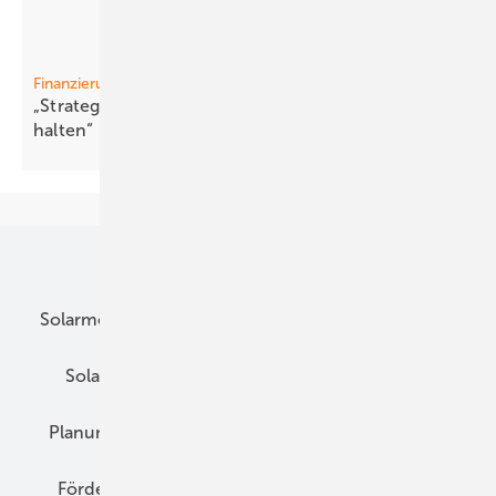
Finanzierung
„Strategisch wichtige Industrien aufbauen und
halten“
Unsere Themen
Solarmodule
DC-Technik
Wechselrichter
Solarspeicher
AC-Technik
Wartung
Planung
E-Mobilität
Wärme
Recht
Förderung
Preise
Hybridgeneratoren