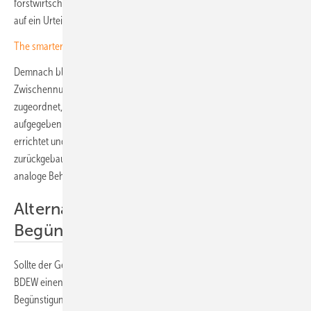
forstwirtschaftlichen Vermögen zuzurechnen. Der Verband verweist
auf ein Urteil des Bundesfinanzhofs vom 22. Juli 2020 zu Kiesgruben.
The smarter E Europe: Innovationen vor der Linse
Demnach bleibt eine Fläche auch bei einer über 30-jährigen
Zwischennutzung dem land- und forstwirtschaftlichen Vermögen
zugeordnet, wenn die landwirtschaftliche Nutzung nicht dauerhaft
aufgegeben wird. Da Solarparks ohne großflächige Fundamente
errichtet und am Ende der Laufzeit per Bürgschaft abgesichert
zurückgebaut werden, sieht der BDEW die Voraussetzungen für eine
analoge Behandlung gegeben.
Alternativ: eigener
Begünstigungstatbestand
Sollte der Gesetzgeber dieser Argumentation nicht folgen, schlägt der
BDEW einen eigenständigen „solaren Freiflächen-
Begünstigungstatbestand“ im Bewertungsgesetz vor. Denkbar sei ein