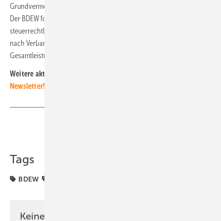
Grundvermögen treffen daher nur einen Teil der Freiflächenanlagen.
Der BDEW fordert eine Harmonisierung der planungs- und
steuerrechtlichen Regelungen. Im Jahr 2024 wurden in Deutschland
nach Verbandsangaben über eine Million neue Solaranlagen mit einer
Gesamtleistung von rund 17 Gigawatt installiert. (nhp)
Weitere aktuelle News?
Abonnieren Sie unseren kostenlosen
Newsletter!
Teilen
Link kopieren
Tags
BDEW
Förderung
Solarparks
Keine Zeit? Kein Problem mit dem PV