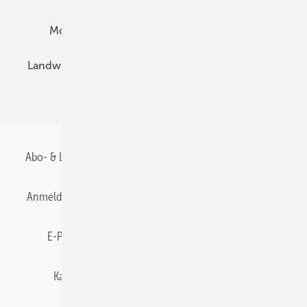
Montage
Installation
Solarparks
Landwirtschaft
Mieterstrom
Fachhandel
BIPV
Abo- & Leserservice
AGB
Alle Inhalte chronologisch
Anmelden
Anmeldung & Registrierung
Datenschutz
E-Paper
Gentner Energy Media
Impressum
Karriere bei Gentner
Team
Mediaservice