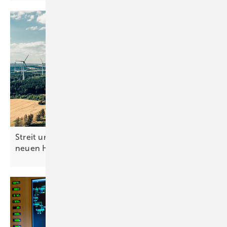
Streit um Netzpaket: Solarbranche warnt vor
neuen
Hürden