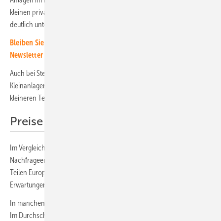
kleinen privaten und gewerblichen Anlagen bis 30 Kilowatt weiter
deutlich unter den Erwartungen.
Bleiben Sie auf dem Laufenden, melden Sie sich für unseren
Newsletter an
Auch bei Steckersolaranlagen geht die Nachfrage spürbar zurück.
Kleinanlagen bis zehn Kilowatt machen insgesamt einen immer
kleineren Teil des Zubaus aus.
Preise für Premiummodule steigen
Im Vergleich zum extremen Boom im Jahr 2023 hat die
Nachfrageentwicklung in diesem Jahr die Solarbranche in weiten
Teilen Europas, unter anderem in Deutschland, stark ernüchtert.
Erwartungen an kontinuierliches Wachstum wurden nicht erfüllt.
In manchen Märkten und Segmenten brach der Zubau sogar stark ein.
Im Durchschnitt lag der Zubau aber sogar leicht über dem Vorjahr.