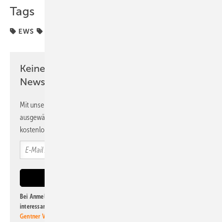
Tags
EWS
Förderung
Keine Zeit? Kein Problem mit dem PV
Newsletter!
Mit unserem Newsletter erhalten Sie regelmäßig von uns
ausgewählte Informationen und Neuigkeiten, gebündelt und
kostenlos direkt ins Postfach.
Bei Anmeldung zu diesem Newsletter bin ich damit einverstanden, über
interessante Verlags- und Online-Angebote
der Marken der Alfons W.
Gentner Verlag GmbH & Co. KG
informiert zu werden. Diese