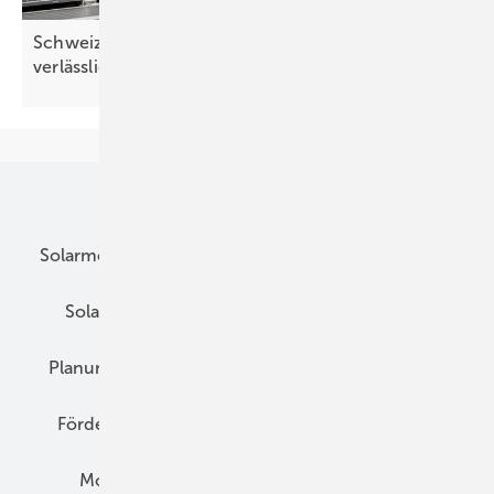
Schweiz: Solarvereinigung fordert einfache und
verlässliche Regeln für
Photovoltaik
Unsere Themen
Solarmodule
DC-Technik
Wechselrichter
Solarspeicher
AC-Technik
Wartung
Planung
E-Mobilität
Wärme
Recht
Förderung
Preise
Hybridgeneratoren
Montage
Installation
Solarparks