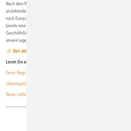
Nach dem Wegfall des Exportrabattes für Solarmodule und
anziehendem Projektmarkt in China kommt deutlich weniger Ware
nach Europa. „Beim Preis für hochwertige Solarmodule sehen wir
bereits eine Trendwende nach oben“, kommentiert Kai Lippert,
Geschäftsführer des norddeutschen Großhändlers EWS. „Wir bauen
unsere Lagerbestände bereits deutlich aus.“ (HS)
Den aktuellen Marktreport von EWS lesen Sie hier.
Lesen Sie auch:
Zerez: Register für Zertifikate ab Februar 2025 verpflichtend
Clearingstelle: Solarzäune erhalten EEG-Vergütung
Neuer Leitfaden zur Einrüstung bei Dachinstallationen
Teilen
Link kopieren