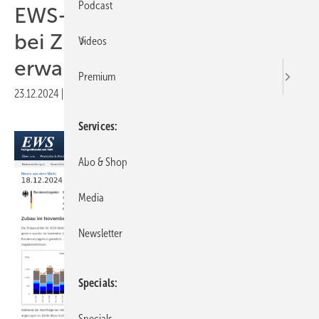
Podcast
EWS-Analyse: Trendumkehr
bei Zubau und Preisen
Videos
erwartet
Premium
23.12.2024
|
Druckvorschau
Services
Abo & Shop
Media
Newsletter
Specials
Specials