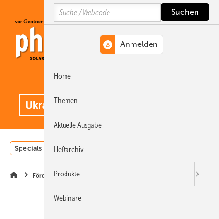
Springe
Springe
Springe
Search
auf
auf
auf
Hauptinhalt
Hauptmenü
SiteSearch
Home
MENÜ
.
Themen
Aktuelle Ausgabe
Specials
Einstrahlungsatlas
Landwirtschaft
Invest
Heftarchiv
Produkte
Förderung
Webinare