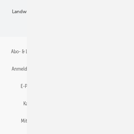
Landwirtschaft
Mieterstrom
Fachhandel
BIPV
Abo- & Leserservice
AGB
Alle Inhalte chronologisch
Anmelden
Anmeldung & Registrierung
Datenschutz
E-Paper
Gentner Energy Media
Impressum
Karriere bei Gentner
Team
Mediaservice
Mitgliedschaften und Engagement
Newsletter