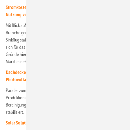
Stromkosten im Gewerbe senken: Ratgeber für die solare
Nutzung von Flachdächern
(Spezial zum kostenlosen Download)
Mit Blick auf die Preisentwicklung scheint sich die Lage für die
Branche gerade wieder zu verstetigen. Erstes Zeichen: Nach langem
Sinkflug stabilisieren sich die Modulpreise im Premiumsegment, wo
sich für das erste Quartal 2025 schon erste Engpässe abzeichnen. Die
Gründe hierfür sind vielschichtig: Weniger verfügbare Ware, weniger
Marktteilnehmer und höhere Kosten für Produktion und Export.
Dachdecker und E-Handwerker kooperieren beim Bau von
Photovoltaikanlagen
Parallel zum Abbau der Lagerbestände in Europa wurden
Produktionskapazitäten in Asien reduziert. Erste Anzeichen einer
Bereinigung unter den Herstellern haben die Rohstoffpreise
stabilisiert.
Solar Solutions Leipzig: Neue Solarmesse im Osten