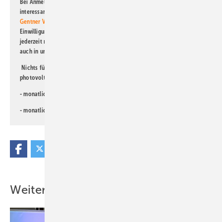
Bei Anmeldung zu diesem Newsletter bin ich damit einverstanden, über
interessante Verlags- und Online-Angebote
der Marken der Alfons W.
Gentner Verlag GmbH & Co. KG
informiert zu werden. Diese
Einwilligung kann ich jederzeit widerrufen und eine Abmeldung ist
jederzeit möglich. Informationen zum Umgang mit Daten finden Sie
auch in unserer
Datenschutzerklärung
.
Nichts für Sie dabei? Dann lesen Sie doch einen unserer weiteren
photovoltaik-Newsletter!
- monatlicher
Newsletter für Investoren
- monatlicher
Newsletter PV für die Landwirtschaft
Weitere Inhalte