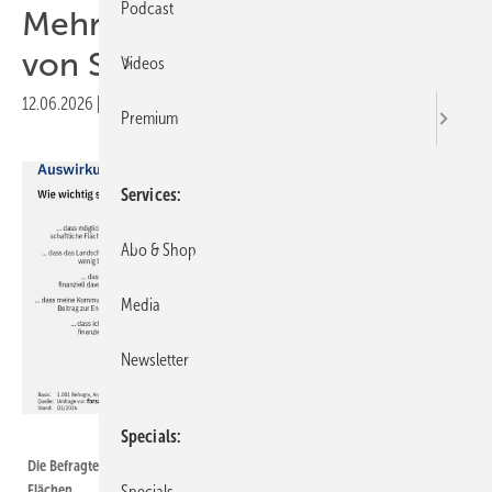
Podcast
Mehrheit unterstützt Ausbau
von Solarparks
Videos
12.06.2026
|
Druckvorschau
Premium
Services
Abo & Shop
Media
Newsletter
FA Wind&Sonne
Specials
Die Befragten äußerten sich auch zu konkurrierender Nutzung der
Flächen.
Specials