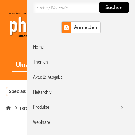
Springe
Springe
Springe
Search
auf
auf
auf
Hauptinhalt
Hauptmenü
SiteSearch
Home
MENÜ
.
Themen
Aktuelle Ausgabe
Specials
Einstrahlungsatlas
Landwirtschaft
Invest
Heftarchiv
Produkte
Förderung
Webinare