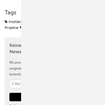
Tags
Freifläche
Freiflächenanlagen
Förderung
Projekte
Solarparks
Keine Zeit? Kein Problem mit dem PV
Newsletter!
Mit unserem Newsletter erhalten Sie regelmäßig von uns
ausgewählte Informationen und Neuigkeiten, gebündelt und
kostenlos direkt ins Postfach.