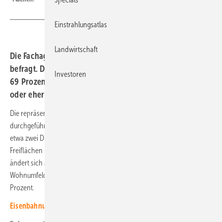
Einstrahlungsatlas
Landwirtschaft
Die Fachagentur Wind und Solar hat die Bevölkerung
befragt. Die Zustimmung zu Freiflächenanlagen ist hoch.
Investoren
69 Prozent halten die Nutzung und den Ausbau für sehr
oder eher wichtig.
Die repräsentative Umfrage wurde von Forsa im März 2026
durchgeführt, im Auftrag der Fachagentur. Sie zeigt weiterhin, dass
etwa zwei Drittel der Befragten dem Ausbau von Solarparks auf
Freiflächen positiv gegenüber eingestellt sind (68 Prozent). Daran
ändert sich auch nichts, wenn Personen nach dem eigenen
Wohnumfeld gefragt werden: Die lokale Akzeptanz liegt stabil bei 67
Prozent.
Eisenbahnunternehmen Arverio schreibt PPA für Ökostrom aus