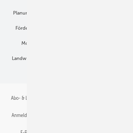
Planung
E-Mobilität
Wärme
Recht
Förderung
Preise
Hybridgeneratoren
Montage
Installation
Solarparks
Landwirtschaft
Mieterstrom
Fachhandel
BIPV
Abo- & Leserservice
AGB
Alle Inhalte chronologisch
Anmelden
Anmeldung & Registrierung
Datenschutz
E-Paper
Gentner Energy Media
Impressum