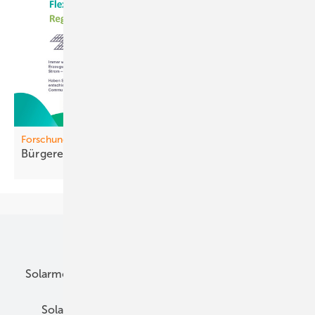
Forschungsprojekt Ebere
Bürgerene rgie neu
denken
Unsere Themen
Solarmodule
DC-Technik
Wechselrichter
Solarspeicher
AC-Technik
Wartung