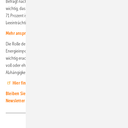
Befragt nach den Auswirkungen vor Ort ist 85 Prozent der Befragten
wichtig, dass keine landwirtschaftlichen Flächen verloren gehen. Für
71 Prozent ist wichtig, dass das Landschaftsbild möglichst wenig
beeinträchtigt wird.
Mehr anspruchsvolle Solarprojekte finden Sie hier
Die Rolle der Freiflächenanlagen für die Unabhängigkeit von
Energieimporten und sichere Stromversorgung wird als besonders
wichtig erachtet. Drei Viertel der Befragten stimmten dieser Aussage
voll oder eher zu. Dass heimische Solarenergie außenpolitische
Abhängigkeiten reduzieren kann, genießt hohe Relevanz. (HS)
Hier finden Sie die Ergebnisse der Umfrage.
Bleiben Sie auf dem Laufenden, melden Sie sich für unseren
Newsletter an
Teilen
Link kopieren