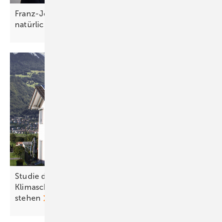
Franz-Josef Feilmeier: „Die Co-Location ist der
natürliche Anwendungsfall für
Speicher“
Studie der Uni Graz zeigt: Kürzungen beim
Klimaschutz kommen Österreich teuer zu
stehen