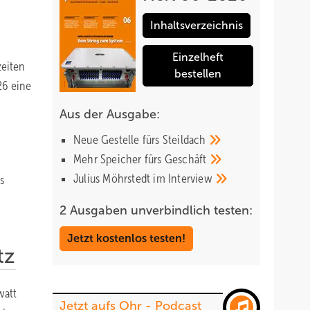
Inhaltsverzeichnis
Einzelheft
zeiten
bestellen
26 eine
Aus der Ausgabe:
Neue Gestelle fürs
Steildach
Mehr Speicher fürs
Geschäft
Julius Möhrstedt im
Interview
s
2 Ausgaben unverbindlich testen:
Jetzt kostenlos testen!
tz
watt
Jetzt aufs Ohr - Podcast