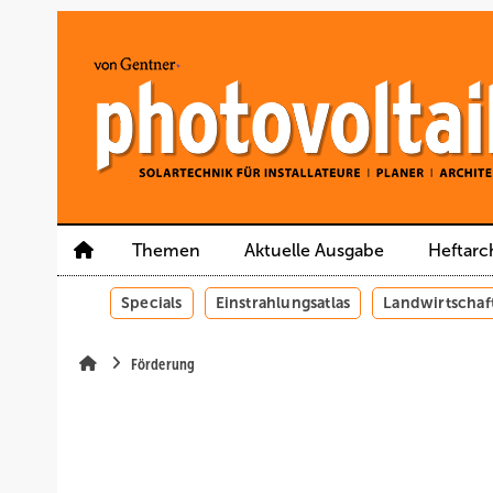
Springe
Springe
Springe
auf
auf
auf
Hauptinhalt
Hauptmenü
SiteSearch
Themen
Aktuelle Ausgabe
Heftarc
Specials
Einstrahlungsatlas
Landwirtschaf
Förderung