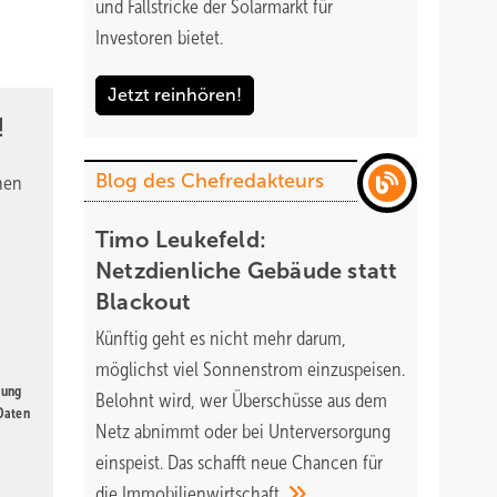
und Fallstricke der Solarmarkt für
Investoren bietet.
Jetzt reinhören!
!
Blog des Chefredakteurs
nen
Timo Leukefeld:
Netzdienliche Gebäude statt
Blackout
Künftig geht es nicht mehr darum,
möglichst viel Sonnenstrom einzuspeisen.
gung
Belohnt wird, wer Überschüsse aus dem
 Daten
Netz abnimmt oder bei Unterversorgung
einspeist. Das schafft neue Chancen für
die
Immobilienwirtschaft.