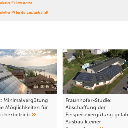
sletter für Investoren
sletter PV für die Landwirtschaft
: Minimalvergütung
Fraunhofer-Studie:
e Möglichkeiten für
Abschaffung der
icherbetrieb
Einspeisevergütung gefäh
Ausbau kleiner