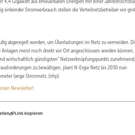
ber 4,4 Gigawatt aus erneuerbaren Energien mit einer Jahreshöchstla
ig sinkender Stromverbrauch stellen die Verteilnetzbetreiber vor gro
ufig abgeregelt werden, um Überlastungen im Netz zu vermeiden. Di
re Anlagen meist noch direkt vor Ort angeschlossen werden können, 
und wirtschaftlich günstigsten“ Netzverknüpfungspunkts zunehmend,
erausforderungen zu bewältigen, plant N-Ergie Netz bis 2030 nun
lometer lange Stromnetz. (nhp)
osen Newsletter!
eilen
Link kopieren