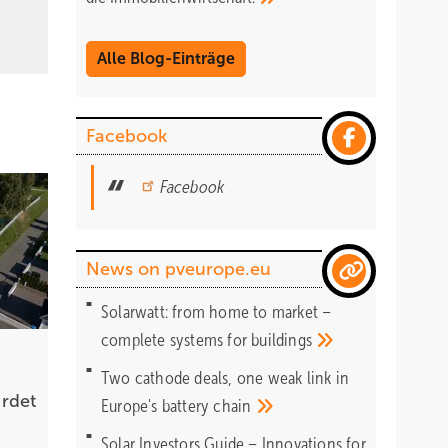
Alle Blog-Einträge
Facebook
Facebook
News on pveurope.eu
Solarwatt: from home to market –
complete systems for
buildings
Two cathode deals, one weak link in
rdet
Europe's battery
chain
Solar Investors Guide – Innovations for