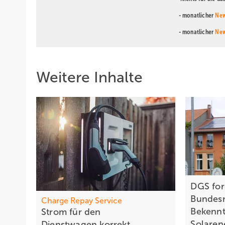
- monatlicher
New
- monatlicher
New
Weitere Inhalte
DGS for
Bundesr
Charge Repay Service
Bekennt
Strom für den
Solaren
Dienstw agen korrekt