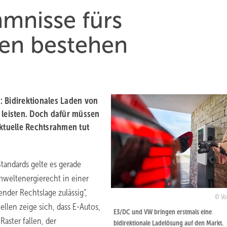
mnisse fürs
den bestehen
t: Bidirektionales Laden von
 leisten. Doch dafür müssen
tuelle Rechtsrahmen tut
andards gelte es gerade
mweltenergierecht in einer
ender Rechtslage zulässig“,
Vo
llen zeige sich, dass E-Autos,
E3/DC und VW bringen erstmals eine
aster fallen, der
bidirektionale Ladelösung auf den Markt.