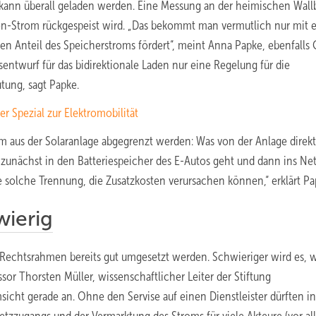
 kann überall geladen werden. Eine Messung an der heimischen Wall
ren-Strom rückgespeist wird. „Das bekommt man vermutlich nur mit 
en Anteil des Speicherstroms fördert“, meint Anna Papke, ebenfalls 
sentwurf für das bidirektionale Laden nur eine Regelung für die
̈tung, sagt Papke.
er Spezial zur Elektromobilität
m aus der Solaranlage abgegrenzt werden: Was von der Anlage direkt
zunächst in den Batteriespeicher des E-Autos geht und dann ins Net
e solche Trennung, die Zusatzkosten verursachen können,“ erklärt Pa
wierig
 Rechtsrahmen bereits gut umgesetzt werden. Schwieriger wird es,
ssor Thorsten Müller, wissenschaftlicher Leiter der Stiftung
cht gerade an. Ohne den Servise auf einen Dienstleister dürften in