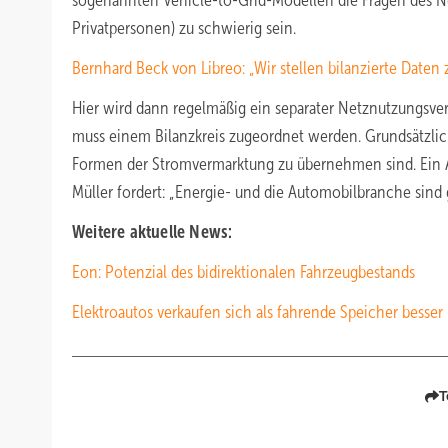
sogenannten Vehicle-to-Grid-Modellen die Fragen des Net
Privatpersonen) zu schwierig sein.
Bernhard Beck von Libreo: „Wir stellen bilanzierte Daten
Hier wird dann regelmäßig ein separater Netznutzungsver
muss einem Bilanzkreis zugeordnet werden. Grundsätzlich
Formen der Stromvermarktung zu übernehmen sind. Ein Auf
Müller fordert: „Energie- und die Automobilbranche sind 
Weitere aktuelle News:
Eon: Potenzial des bidirektionalen Fahrzeugbestands
Elektroautos verkaufen sich als fahrende Speicher besser
T