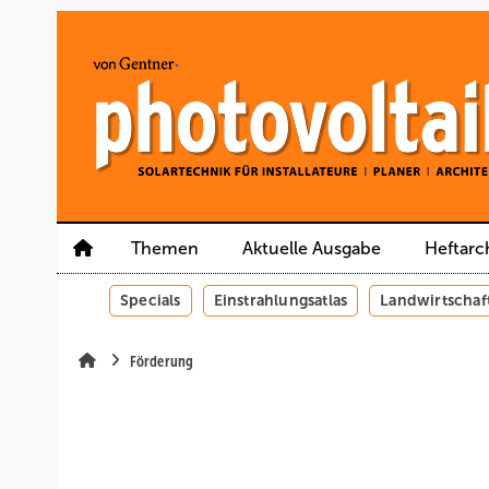
Springe
Springe
Springe
auf
auf
auf
Hauptinhalt
Hauptmenü
SiteSearch
Themen
Aktuelle Ausgabe
Heftarc
Specials
Einstrahlungsatlas
Landwirtschaf
Förderung