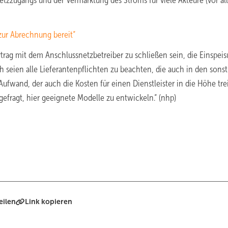
zzugangs und der Vermarktung des Stroms für viele Akteure (vor a
 zur Abrechnung bereit“
trag mit dem Anschlussnetzbetreiber zu schließen sein, die Einspei
 seien alle Lieferantenpflichten zu beachten, die auch in den sons
wand, der auch die Kosten für einen Dienstleister in die Höhe trei
gefragt, hier geeignete Modelle zu entwickeln.“ (nhp)
eilen
Link kopieren