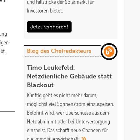
llem
und Fallstricke der Solarmarkt für
Investoren bietet.
Jetzt reinhören!
sung
tigen
Blog des Chefredakteurs
bt.
Timo Leukefeld:
Netzdienliche Gebäude statt
Blackout
Künftig geht es nicht mehr darum,
möglichst viel Sonnenstrom einzuspeisen.
Belohnt wird, wer Überschüsse aus dem
Netz abnimmt oder bei Unterversorgung
einspeist. Das schafft neue Chancen für
die
Immobilienwirtschaft.