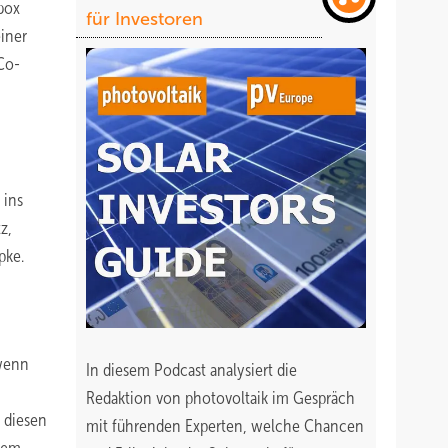
box
für Investoren
einer
Co-
 ins
z,
pke.
 wenn
In diesem Podcast analysiert die
Redaktion von photovoltaik im Gespräch
 diesen
mit führenden Experten, welche Chancen