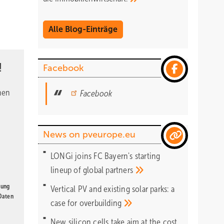
Alle Blog-Einträge
!
Facebook
nen
Facebook
News on pveurope.eu
LONGi joins FC Bayern's starting
lineup of global
partners
gung
Vertical PV and existing solar parks: a
 Daten
case for
overbuilding
New silicon cells take aim at the cost