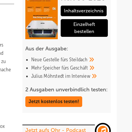
Inhaltsverzeichnis
Einzelheft
bestellen
rs
Aus der Ausgabe:
nd
Neue Gestelle fürs
Steildach
 zu
Mehr Speicher fürs
Geschäft
 mache
Julius Möhrstedt im
Interview
2 Ausgaben unverbindlich testen:
Jetzt kostenlos testen!
box
Jetzt aufs Ohr - Podcast