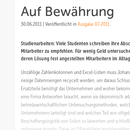
Auf Bewährung
30.06.2011
|
Veröffentlicht in
Ausgabe 07-2011
Studienarbeiten:
Viele Studenten schreiben ihre Abs
Mitarbeiter zu empfehlen. Für wenig Geld untersuch
deren Lösung fest angestellten Mitarbeitern im Allta
Unzählige Zahlenkolonnen und Excel-Listen muss Johan
riesige Datenmengen recycelt werden, um daraus Schlussf
Ersatzteile benötigt das Unternehmen und woher bekommt
eine Firma Antworten braucht, wenn sie ökonomisch arbei
betriebswirtschaftlichen Untersuchungsmethoden, welch
Unternehmens beteiligt sind und welches Teil wie oftgeb
Beschaffungslogistik von Solon zu bewerten und schlie
optimieren könnte. Dabei ist Oßwald kein hochbezahlte