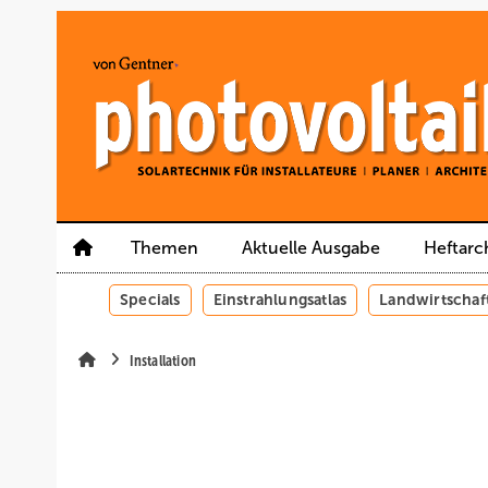
Springe
Springe
Springe
auf
auf
auf
Hauptinhalt
Hauptmenü
SiteSearch
Themen
Aktuelle Ausgabe
Heftarc
Specials
Einstrahlungsatlas
Landwirtschaf
Installation