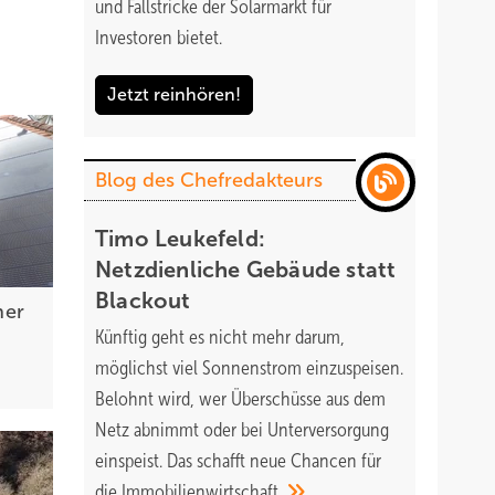
und Fallstricke der Solarmarkt für
Investoren bietet.
nde
ass sie
Jetzt reinhören!
ration.
icht
Blog des Chefredakteurs
Timo Leukefeld:
Netzdienliche Gebäude statt
Blackout
 so
ner
Künftig geht es nicht mehr darum,
n zur
möglichst viel Sonnenstrom einzuspeisen.
fahren
Belohnt wird, wer Überschüsse aus dem
arbeit
Netz abnimmt oder bei Unterversorgung
nden
einspeist. Das schafft neue Chancen für
 musste
die
Immobilienwirtschaft.