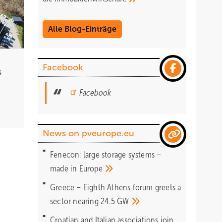
hatten
Alle Blog-Einträge
ite
Facebook
s
iert
 soll
Facebook
dig
eßlich
n
News on pveurope.eu
n
Fenecon: large storage systems –
made in
Europe
Greece – Eighth Athens forum greets a
sector nearing 24.5
GW
ngs von
Croatian and Italian associations join