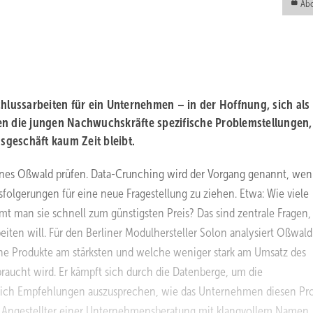
Abo
chlussarbeiten für ein Unternehmen – in der Hoffnung, sich als
en die jungen Nachwuchskräfte spezifische Problemstellungen,
gsgeschäft kaum Zeit bleibt.
nes Oßwald prüfen. Data-Crunching wird der Vorgang genannt, we
olgerungen für eine neue Fragestellung zu ziehen. Etwa: Wie viele
 man sie schnell zum günstigsten Preis? Das sind zentrale Fragen, 
ten will. Für den Berliner Modulhersteller Solon analysiert Oßwald
e Produkte am stärksten und welche weniger stark am Umsatz des
raucht wird. Er kämpft sich durch die Datenberge, um die
ßlich Empfehlungen auszusprechen, wie das Unternehmen diesen Pr
r Angestellter einer Unternehmensberatung mit klangvollem Namen,