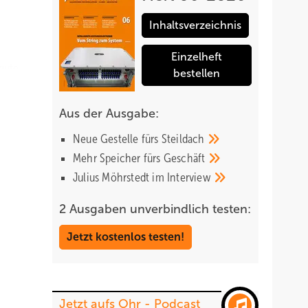
Inhaltsverzeichnis
Einzelheft
 gute
bestellen
len
Aus der Ausgabe:
Neue Gestelle fürs
Steildach
zen für
Mehr Speicher fürs
Geschäft
eßende
Julius Möhrstedt im
Interview
2 Ausgaben unverbindlich testen:
ollegen
Jetzt kostenlos testen!
Jetzt aufs Ohr - Podcast
iel