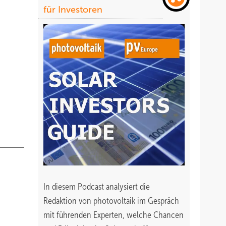
für Investoren
. „Es
bereits
der
er
anfangs
uf an,
hr an
t
erade
ebsamen
In diesem Podcast analysiert die
Redaktion von photovoltaik im Gespräch
ent-
mit führenden Experten, welche Chancen
ungen.