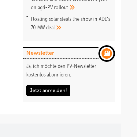
 in
on agri-PV
rollout
seine
l
Floating solar steals the show in ADE's
70 MW
deal
nen
ten,
Newsletter
Ja, ich möchte den PV-Newsletter
re
kostenlos abonnieren.
in
Jetzt anmelden!
heorien
ht für