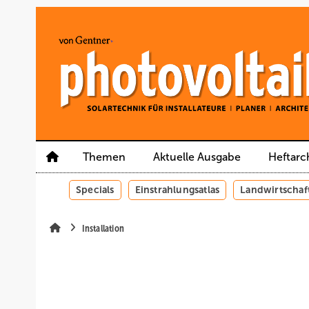
Springe
Springe
Springe
auf
auf
auf
Hauptinhalt
Hauptmenü
SiteSearch
Themen
Aktuelle Ausgabe
Heftarc
Specials
Einstrahlungsatlas
Landwirtschaf
Installation