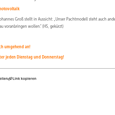
hotovoltaik
ohannes Groß stellt in Aussicht: „Unser Pachtmodell steht auch and
u voranbringen wollen.“ (HS, gekürzt)
ich umgehend an!
tter jeden Dienstag und Donnerstag!
eilen
Link kopieren