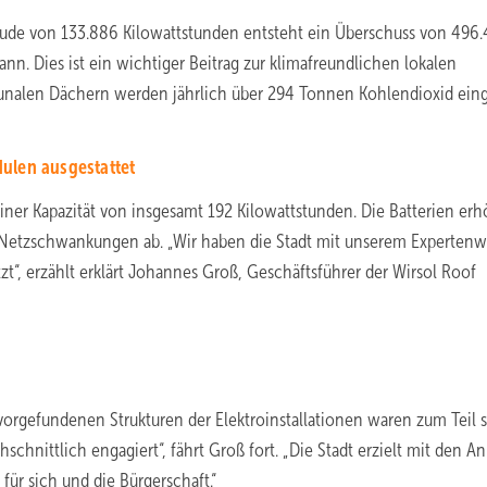
de von 133.886 Kilowattstunden entsteht ein Überschuss von 496.
nn. Dies ist ein wichtiger Beitrag zur klimafreundlichen lokalen
nalen Dächern werden jährlich über 294 Tonnen Kohlendioxid eing
ulen ausgestattet
iner Kapazität von insgesamt 192 Kilowattstunden. Die Batterien er
n Netzschwankungen ab. „Wir haben die Stadt mit unserem Expertenw
tzt“, erzählt erklärt Johannes Groß, Geschäftsführer der Wirsol Roof
vorgefundenen Strukturen der Elektroinstallationen waren zum Teil 
chnittlich engagiert“, fährt Groß fort. „Die Stadt erzielt mit den A
für sich und die Bürgerschaft.“