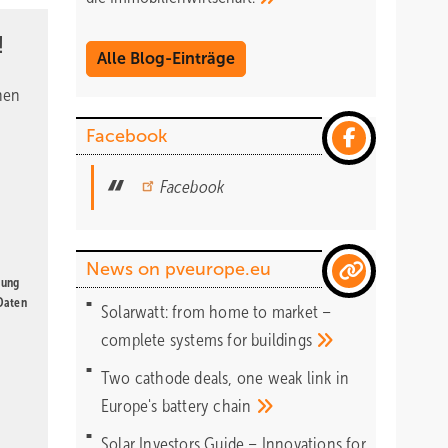
!
Alle Blog-Einträge
nen
Facebook
Facebook
News on pveurope.eu
gung
 Daten
Solarwatt: from home to market –
complete systems for
buildings
Two cathode deals, one weak link in
Europe's battery
chain
Solar Investors Guide – Innovations for