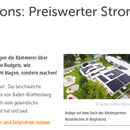
ions: Preiswerter Str
agen die Kämmerer über
ie Budgets, wie
cht klagen, sondern machen!
sel . Das beschauliche
enze von Baden-Württemberg
h viele gewerbliche
Steffen Hoffner/Wirso
t hat und baut.
Anlage auf dem Dach des Kindergartens
Nesthäkchen in Waghäusel.
n und Solarstrom nutzen