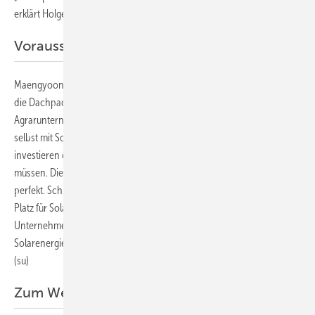
erklärt Holger Stabernack, Geschäftsführer von Securenergy.
Voraussetzungen sind gut
Maengyoon Kim, Vertriebsleiter von Q Cells sieht solche Modelle wie
die Dachpacht oder das Contracting als eine gute Möglichkeit für
Agrarunternehmen, aber auch für mittelständische Betriebe, sich
selbst mit Solarstrom zu versorgen, ohne in die Anlagentechnik
investieren oder sich um den Betrieb der Generatoren kümmern zu
müssen. Die Voraussetzungen in der Landwirtschaft dafür sind
perfekt. Schließlich sind hier große Dachflächen vorhanden – viel
Platz für Solarmodule. „Wir freuen uns darüber, dass immer mehr
Unternehmen – gerade auch aus dem Agrarbereich – den Nutzen der
Solarenergie für ihr Geschäft erkennen und gezielt einsetzen”, sagt er.
(su)
Zum Weiterlesen: