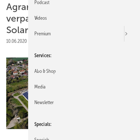
Podcast
Agrargenossenschaften
verpachten Dächer für
Videos
Solaranlagen
Premium
10.06.2020
|
Druckvorschau
Services
Abo & Shop
Media
Newsletter
Specials
Q Cells
Specials