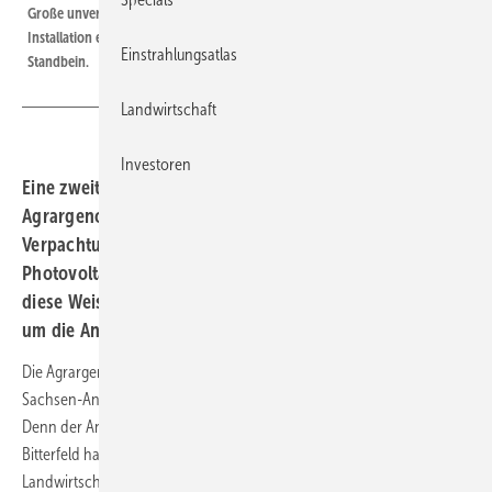
Große unverschattete Dächer sind die beste Voraussetzung für die
Installation einer Solaranlage. Die Pacht wird zum zweiten wirtschaftlichen
Einstrahlungsatlas
Standbein.
Landwirtschaft
Investoren
Eine zweite Einnahmequelle haben sich die
Agrargenossenschaften Neu Königsaue mit der
Verpachtung ihrer Dächer für den Bau von
Photovoltaikanlagen geschaffen. Sie können sich auf
diese Weise an der Energiewende beteiligen, ohne sich
um die Anlagen kümmern zu müssen.
Die Agrargenossenschaften in Neu Königsaue, einem kleinen Ort in
Sachsen-Anhalt, haben sich eine zweite Einnahmequelle gesichert.
Denn der Anbieter von Photovoltaiksystemen Q Cells mit Sitz in
Bitterfeld hat die riesigen Dächer von zwölf Gebäuden der
Landwirtschaftsbetriebe komplett mit Solarmodulen ausgestattet.