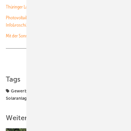
Thüringer Landwirt verbindet Weidewirtschaft mit Photovoltaik
Photovoltaik in der Landwirtschaft: PV Austria veröffentlicht
Infobroschüre
Mit der Sonne sparen
Teilen
Link kopieren
Tags
Gewerbe & Kommune
Landwirtschaft
Recht
Solaranlage
Solarstrom
Weitere Inhalte