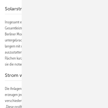
Solarstrom ohne eigene Investition
Insgesamt etwa 6.600 Solarmodule von Q Cells mit einer
Gesamtleistung von zwei Megawatt haben die Handwerker des
Berliner Montageunternehmens Securenergy auf den Dächern
untergebracht. Da die Agrargenossenschaften sich zwar schon seit
langem mit dem Gedanken trägt, die Dächer mit Photovoltaik
auszustatten, aber sich um die Anlagen nicht kümmern will, hat sie die
Flächen kurzerhand verpachtet. Mit den Pachteinnahmen finanziert
sie die notwendige Sanierung der Dächer ihrer Gebäude.
Strom wird direkt vermarktet
Die Anlagen werden von unterschiedlichen Investoren betrieben. Sie
erzeugen jedes Jahr etwa 1.900 Megawattstunden, die von den
verschiedenen Anlagenbetreibern direkt ins Netz eingespeist werden.
„Diese profitieren durch die Direktvermarktung von den Einnahmen”,