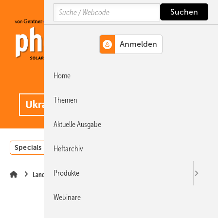
Springe
Springe
Springe
Search
auf
auf
auf
Hauptinhalt
Hauptmenü
SiteSearch
Home
MENÜ
.
Themen
Aktuelle Ausgabe
Specials
Einstrahlungsatlas
Landwirtschaft
Invest
Heftarchiv
Produkte
Landwirtschaft
Webinare