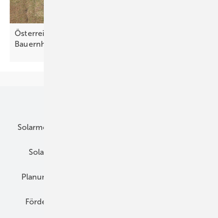
Österreich fördert Energiewende auf
Bauernhöfen
Unsere Themen
Solarmodule
DC-Technik
Wechselrichter
Solarspeicher
AC-Technik
Wartung
Planung
E-Mobilität
Wärme
Recht
Förderung
Preise
Hybridgeneratoren