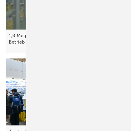
1,8 Megawatt vertikale Agri-PV in Sachsen in
Betrieb
genommen