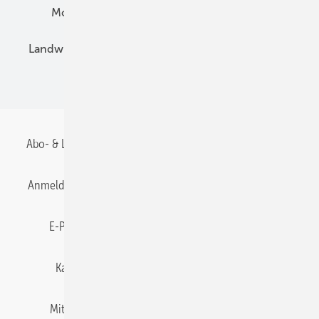
Montage
Installation
Solarparks
Landwirtschaft
Mieterstrom
Fachhandel
BIPV
Abo- & Leserservice
AGB
Alle Inhalte chronologisch
Anmelden
Anmeldung & Registrierung
Datenschutz
E-Paper
Gentner Energy Media
Impressum
Karriere bei Gentner
Team
Mediaservice
Mitgliedschaften und Engagement
Newsletter