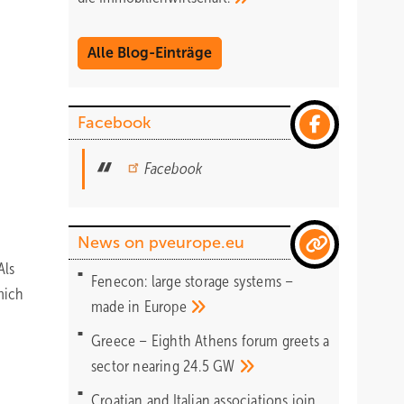
Alle Blog-Einträge
Facebook
Facebook
News on pveurope.eu
Als
Fenecon: large storage systems –
mich
made in
Europe
Greece – Eighth Athens forum greets a
sector nearing 24.5
GW
Croatian and Italian associations join