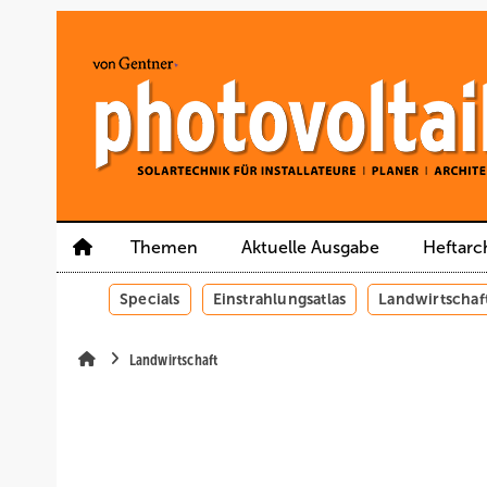
Springe
Springe
Springe
auf
auf
auf
Hauptinhalt
Hauptmenü
SiteSearch
Themen
Aktuelle Ausgabe
Heftarc
Specials
Einstrahlungsatlas
Landwirtschaf
Landwirtschaft