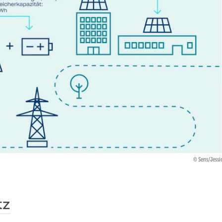
Sens/Jess
tz