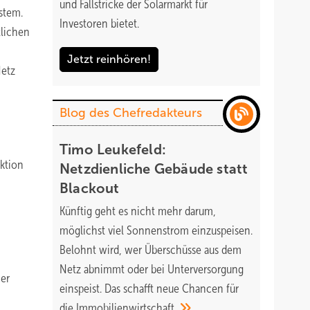
und Fallstricke der Solarmarkt für
stem.
Investoren bietet.
tlichen
Jetzt reinhören!
Netz
Blog des Chefredakteurs
Timo Leukefeld:
uktion
Netzdienliche Gebäude statt
Blackout
Künftig geht es nicht mehr darum,
möglichst viel Sonnenstrom einzuspeisen.
Belohnt wird, wer Überschüsse aus dem
Netz abnimmt oder bei Unterversorgung
ner
einspeist. Das schafft neue Chancen für
die
Immobilienwirtschaft.