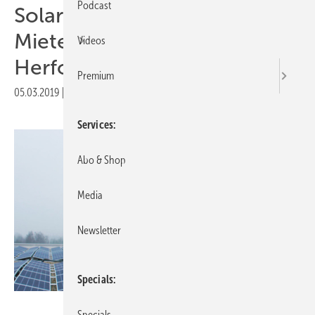
Podcast
Solarimo baut
Mieterstromprojekte in
Videos
Herford
Premium
05.03.2019
|
Druckvorschau
Services
Abo & Shop
Media
Newsletter
Specials
Solarimo
Specials