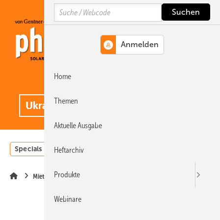
Springe
Springe
Springe
Search
auf
auf
auf
Hauptinhalt
Hauptmenü
SiteSearch
Home
MENÜ
.
Themen
Aktuelle Ausgabe
Specials
Einstrahlungsatlas
Landwirtschaft
Invest
Heftarchiv
Produkte
Mieterstrom
Webinare