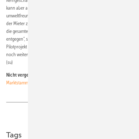
Kerngeschäft, der Vermietung von Wohnungen, konzentrieren. Sie
kann aber auf diese Weise ihren Mietern zusätzlich auch
umweltfreundlichen und kostengünstigen Strom anbieten, von dem
der Mieter zumindest teilweise weiß, woher er kommt. „Dass Solarimo
die gesamte Abwicklung für uns übernimmt, kommt uns natürlich sehr
entgegen“, sagt WWS Geschäftsführer Magnus Kasner. „Wenn das
Pilotprojekt in der Halberstädter Straße gut klappt, wollen wir auch
noch weitere unserer Immobilien mit Photovoltaikanlagen ausstatten.”
(su)
Nicht vergessen:
Bestandsanlagen ins neue
Marktstammdatenregister eintragen!
Teilen
Link kopieren
Tags