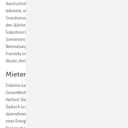
durchschnittlichen Haushalt, der an dem Mieterstromprojekt
teilnimmt, um bis zu 140 Euro unter dem örtlichen
Grundversorgertarif liegen wird. Dabei unterliegt nur der Netzstrom
den üblichen marktbedingten Schwankungen. Der Preis für den
Solarstrom bleibt über 20 Jahre hinweg konstant. „Denn wird der
Sonnenstrom direkt im Haus verbraucht fallen dafür keine
Netznutzungsgebühren an und er ist damit unschlagbar günstig“, sagt
Franziska Ivens, Vertriebsleiterin von Solarimo. „Je höher der lokale
Absatz, desto mehr können die Mieter sparen.
Mieterstrom ohne Risiko
Solarimo baut und betreibt auch die Solaranlagen mit einer
Gesamtleistung von 48 Kilowatt in der Halberstädter Straße in
Herford. Die WWS verpachtet die Dachflächen an die Berliner.
Dadurch braucht die WWS auch nicht das wirtschaftliche Risiko zu
übernehmen. Außerdem ist sie nicht mit den permanenten Aufgaben
eines Energieversorger befasst, sondern kann sich voll auf ihr