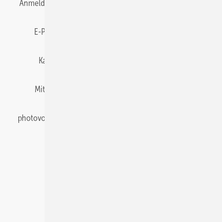
Anmelden
Anmeldung & Registrierung
Datenschutz
E-Paper
Gentner Energy Media
Impressum
Karriere bei Gentner
Team
Mediaservice
Mitgliedschaften und Engagement
Newsletter
photovoltaik abonnieren
Privacy Manager
pv Europe
RSS-Feed
Veranstaltungen / Webinare
© 2026 photovoltaik