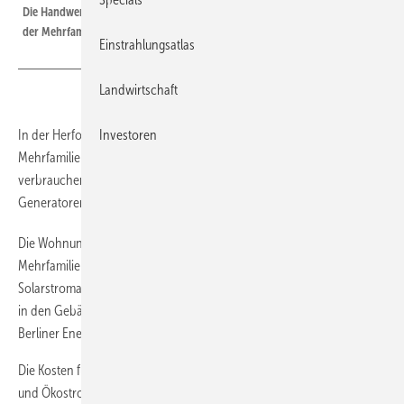
Die Handwerker von Solarimo bauen auch die Solaranlagen auf die Dächer
der Mehrfamilienhäuser in Herford.
Einstrahlungsatlas
Landwirtschaft
In der Herforder Straße in Herford stattet die WWS fünf
Investoren
Mehrfamilienhäuser mit Photovoltaikanlagen aus. Den Solarstrom
verbrauchen die Mieter vor Ort. Den Bau und den Betrieb der
Generatoren hat Solarimo übernommen.
Die Wohnungsbaugesellschaft WWS Herford wird gleich fünf
Mehrfamilienhäuser in der westfälischen Hansestadt mit
Solarstromanlagen ausstatten. Den Strom bietet die WWS den Mietern
in den Gebäuden direkt zum Verbrauch an. Den Reststrom wird der
Berliner Energiedienstleister Solarimo liefern.
Die Kosten für die gesamte Stromlieferung – Solarstrom vom Dach
und Ökostrom aus dem Netz – soll so gering sein, dass sie für einen