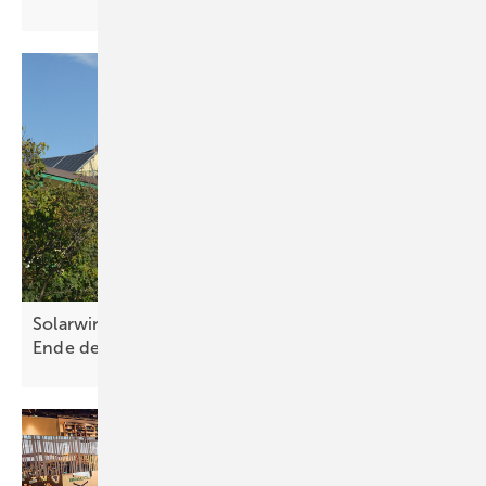
Solarwirtschaft und Bürgerenergie warnen vor
Ende der dezentralen
Energiewende