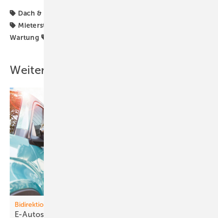
Dach & Fassade
Förderung
Gewerbe & Kommune
Mieterstrom
Mieterstromprojekt
Planung &
Wartung
Strom & Wärme
Weitere Inhalte
Bidirektionales Laden
E-Autos laden
Häuser