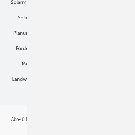
Solarmodule
DC-Technik
Wechselrichter
Solarspeicher
AC-Technik
Wartung
Planung
E-Mobilität
Wärme
Recht
Förderung
Preise
Hybridgeneratoren
Montage
Installation
Solarparks
Landwirtschaft
Mieterstrom
Fachhandel
BIPV
Abo- & Leserservice
AGB
Alle Inhalte chronologisch