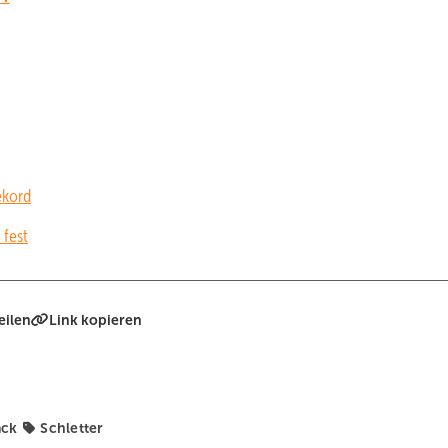
ekord
 fest
eilen
Link kopieren
ack
Schletter