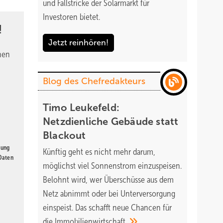
und Fallstricke der Solarmarkt für
Investoren bietet.
!
Jetzt reinhören!
nen
Blog des Chefredakteurs
Timo Leukefeld:
Netzdienliche Gebäude statt
Blackout
gung
Künftig geht es nicht mehr darum,
 Daten
möglichst viel Sonnenstrom einzuspeisen.
Belohnt wird, wer Überschüsse aus dem
Netz abnimmt oder bei Unterversorgung
einspeist. Das schafft neue Chancen für
die
Immobilienwirtschaft.