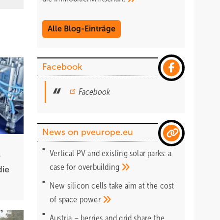
Alle Blog-Einträge
Facebook
Facebook
News on pveurope.eu
Vertical PV and existing solar parks: a
r
case for
overbuilding
die
New silicon cells take aim at the cost
of space
power
Austria – berries and grid share the