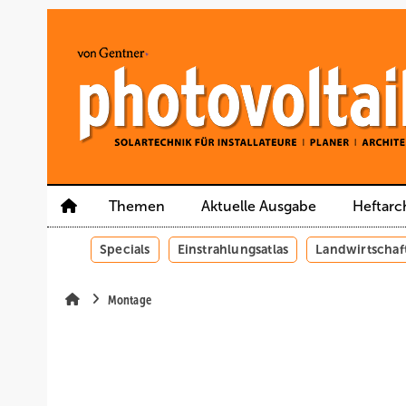
Springe
Springe
Springe
auf
auf
auf
Hauptinhalt
Hauptmenü
SiteSearch
Themen
Aktuelle Ausgabe
Heftarc
Specials
Einstrahlungsatlas
Landwirtschaf
Montage