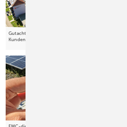
Gutachten: Bundestag kann Rechtssicherheit für
Kundenanlagen
wiederherstellen
EMC-direct: Bifaziale Module richtig
klemmen