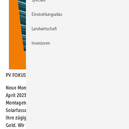
Einstrahlungsatlas
Landwirtschaft
Investoren
PV FOKUS Montage, PV3-2023
Neue Montagetechnik
: Das aktuelle Heft erscheint am 13.
April 2023. Darin geht es um neue Trends in der
Montagetechnik für Dächer, Freiflächen und
Solarfassaden. Die Vielfalt der Modulformate wächst.
Ihre zügige und standsichere Installation spart Zeit und
Geld. Wir präsentieren die wichtigsten Neuheiten für