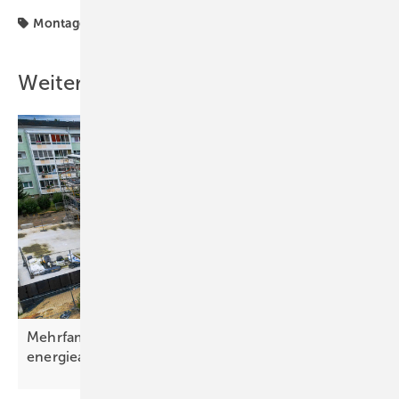
Montage
Montagetechnik
Wartung
Winterstrom
Weitere Inhalte
Mehrfamilienhaus in Sachsen nahezu
energieautark