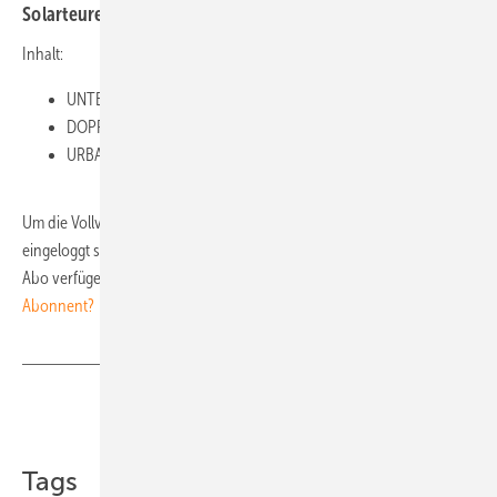
Solarteure und Dachdecker
Inhalt:
UNTERGESTELLE • Neue Produkte für Dächer und Freiland
DOPPELTE NUTZUNG • Sonnenstrom vom Gründach ernten
URBAN PV • Solare Überdachung für Schulhöfe und Parkplätze
Um die Vollversion des PDFs herunterladen zu können, müssen Sie
eingeloggt sein und über ein laufendes Premium- oder Digital-Plus-
Abo verfügen. Bitte loggen Sie sich rechts oben ein.
Sie sind noch kein
Abonnent?
Teilen
Link kopieren
Tags