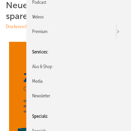
Podcast
Neue Montagetechnik: Zeit
sparen, sicher installieren
Videos
Druckvorschau
Premium
Services
Abo & Shop
Media
Newsletter
Specials
Specials