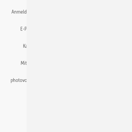
Anmelden
Anmeldung & Registrierung
Datenschutz
E-Paper
Gentner Energy Media
Impressum
Karriere bei Gentner
Team
Mediaservice
Mitgliedschaften und Engagement
Newsletter
photovoltaik abonnieren
Privacy Manager
pv Europe
RSS-Feed
Veranstaltungen / Webinare
© 2026 photovoltaik