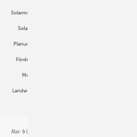
Solarmodule
DC-Technik
Wechselrichter
Solarspeicher
AC-Technik
Wartung
Planung
E-Mobilität
Wärme
Recht
Förderung
Preise
Hybridgeneratoren
Montage
Installation
Solarparks
Landwirtschaft
Mieterstrom
Fachhandel
BIPV
Abo- & Leserservice
AGB
Alle Inhalte chronologisch