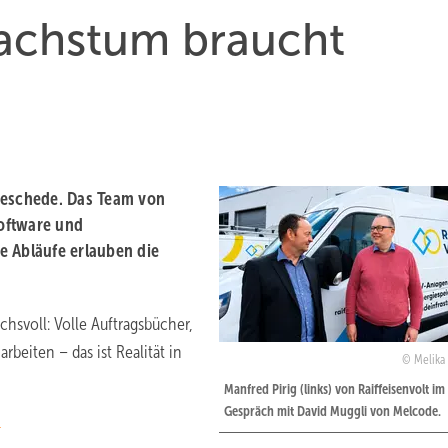
Wachstum braucht
n Meschede. Das Team von
oftware und
e Abläufe erlauben die
chsvoll: Volle Auftragsbücher,
beiten – das ist Realität in
Melika
Manfred Pirig (links) von Raiffeisenvolt im
Gespräch mit David Muggli von Melcode.
!