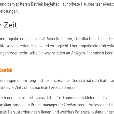
d dem späteren Betrieb begleitet – für private Hausbesitzer ebens
ielösungen.
 Zeit
rmografie und digitale 3D-Modelle helfen, Dachflächen, Gelände 
kte vorzubereiten. Ergänzend ermöglicht Thermografie die frühzeiti
tungen oder technische Schwachstellen an Anlagen. Technisch befin
 Betrieb
erungen im Hintergrund anspruchsvoller. Deshalb hat sich Raiffeise
lb kurzer Zeit auf das nächste Level zu bringen.
 ich gemeinsam mit Tabraiz Tahir, Co-Founder von Melcode, das
istian Zang, dem Projektmanager für Großanlagen, Prozesse und IT
tuelle Herausforderungen liegen und welches Potenzial bislang unge