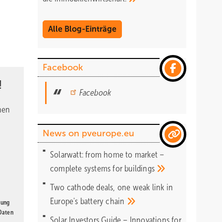
Alle Blog-Einträge
Facebook
!
Facebook
nen
News on pveurope.eu
Solarwatt: from home to market –
complete systems for
buildings
Two cathode deals, one weak link in
Europe's battery
chain
gung
 Daten
Solar Investors Guide – Innovations for