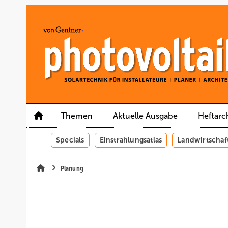
Springe
Springe
Springe
auf
auf
auf
Hauptinhalt
Hauptmenü
SiteSearch
Themen
Aktuelle Ausgabe
Heftarc
Specials
Einstrahlungsatlas
Landwirtschaf
Planung