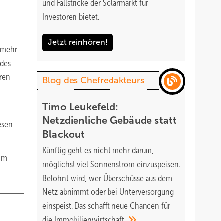
und Fallstricke der Solarmarkt für
Investoren bietet.
Jetzt reinhören!
 mehr
 des
uren
Blog des Chefredakteurs
Timo Leukefeld:
Netzdienliche Gebäude statt
lesen
Blackout
Künftig geht es nicht mehr darum,
 im
möglichst viel Sonnenstrom einzuspeisen.
Belohnt wird, wer Überschüsse aus dem
Netz abnimmt oder bei Unterversorgung
einspeist. Das schafft neue Chancen für
die
Immobilienwirtschaft.