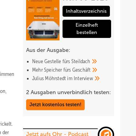
Inhaltsverzeichnis
Einzelheft
bestellen
Aus der Ausgabe:
Neue Gestelle fürs
Steildach
Mehr Speicher fürs
Geschäft
stimmen
Julius Möhrstedt im
Interview
ion,
2 Ausgaben unverbindlich testen:
Jetzt kostenlos testen!
ckelt.
n der
Jetzt aufs Ohr - Podcast