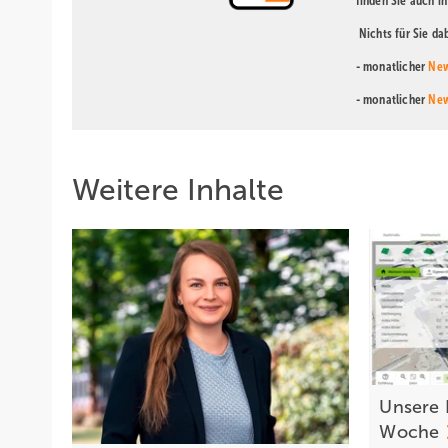
finden Sie auch i
Nichts für Sie d
- monatlicher
New
- monatlicher
New
Weitere Inhalte
Unsere 
Woche­