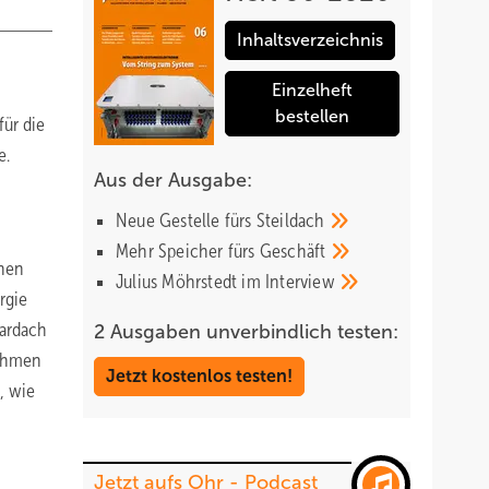
Inhaltsverzeichnis
Einzelheft
bestellen
ür die
e.
Aus der Ausgabe:
Neue Gestelle fürs
Steildach
Mehr Speicher fürs
Geschäft
chen
Julius Möhrstedt im
Interview
rgie
lardach
2 Ausgaben unverbindlich testen:
nehmen
Jetzt kostenlos testen!
, wie
Jetzt aufs Ohr - Podcast