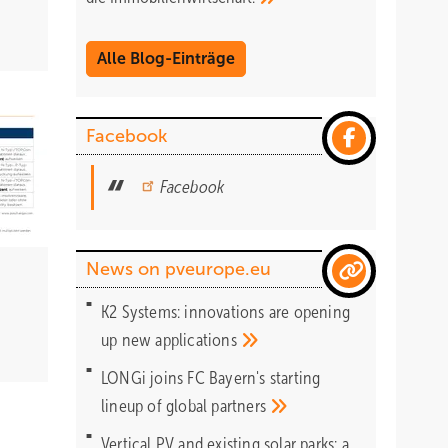
Alle Blog-Einträge
Facebook
Facebook
News on pveurope.eu
K2 Systems: innovations are opening
up new
applications
LONGi joins FC Bayern's starting
lineup of global
partners
Vertical PV and existing solar parks: a