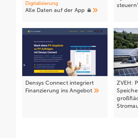
Digitalisierung
steuern
Alle Da ten auf der
App
Densys Connect integriert
ZVEH: P
Finanzierung ins
Angebot
Speiche
großflä
Stromau