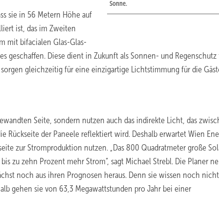
Sonne.
ss sie in 56 Metern Höhe auf
iert ist, das im Zweiten
m mit bifacialen Glas-Glas-
 geschaffen. Diese dient in Zukunft als Sonnen- und Regenschutz f
orgen gleichzeitig für eine einzigartige Lichtstimmung für die Gäst
wandten Seite, sondern nutzen auch das indirekte Licht, das zwis
ie Rückseite der Paneele reflektiert wird. Deshalb erwartet Wien Ene
rseite zur Stromproduktion nutzen. „Das 800 Quadratmeter große So
 bis zu zehn Prozent mehr Strom”, sagt Michael Strebl. Die Planer 
nächst noch aus ihren Prognosen heraus. Denn sie wissen noch nicht
shalb gehen sie von 63,3 Megawattstunden pro Jahr bei einer