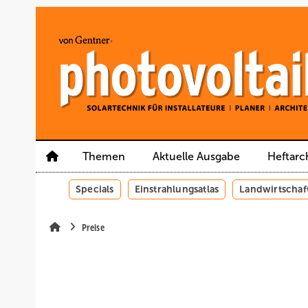
Springe
Springe
Springe
auf
auf
auf
Hauptinhalt
Hauptmenü
SiteSearch
Themen
Aktuelle Ausgabe
Heftarc
Specials
Einstrahlungsatlas
Landwirtschaf
Preise