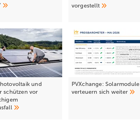
“
vorgestellt
hotovoltaik und
PVXchange: Solarmodule
r schützen vor
verteuern sich
weiter
chigem
sfall