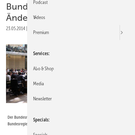
Podcast
Bundesrat fordert
Änderungen ein
Videos
23.05.2014
|
Druckvorschau
Premium
Services
Abo & Shop
Media
Newsletter
Bundesrat/Peter Wilke
Der Bundesrat hat klar gemacht, dass die EEG-Novelle nicht wie von der
Specials
Bundesregierung geplant durchgehen wird.
Specials