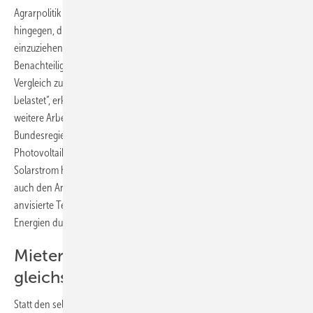
Agrarpolitik und Verbraucherschutz des Bundesrates empfiehlt
hingegen, die Bagatellgrenze bei 30 Kilowatt Anlagenleistung
einzuziehen. „Die Änderungen beseitigen eine weitere
Benachteiligung der Solarenergie, die die Solarwirtschaft auch im
Vergleich zu den anderen Sparten der erneuerbaren Energien
belastet“, erklärt der Ausschuss. Außerdem sieht der Ausschuss
weitere Arbeitsplätze in der Branche gefährdet, wenn die
Bundesregierung das einzige noch funktionierende Segment in der
Photovoltaik zerstört. Denn nur durch den Eigenverbrauch von
Solarstrom haben die potenziellen Betreiber einer Solarstromanlage
auch den Anreiz zu investieren. Außerdem sieht der Ausschuss die
anvisierte Technologieoffenheit beim Ausbau der erneuerbaren
Energien durch die Belastung des Eigenverbrauchs gefährdet.
Mieterstrom dem Eigenverbrauch
gleichstellen
Statt den selbst genutzten Solarstrom mit einer EEG-Umlage zu