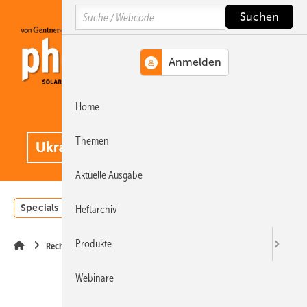
Springe
Springe
Springe
Search
auf
auf
auf
Hauptinhalt
Hauptmenü
SiteSearch
Home
MENÜ
.
Themen
Aktuelle Ausgabe
Specials
Einstrahlungsatlas
Landwirtschaft
Invest
Heftarchiv
Produkte
Recht
Webinare