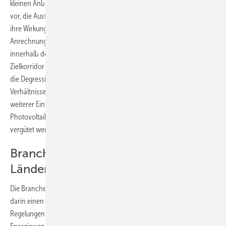
kleinen Anbieter benachteiligt werden. Der Bundesrat schlägt deshalb
vor, die Ausschreibungen erst einmal in einer Pilotphase zu testen und
ihre Wirkung zu bewerten. Außerdem bemängelt der Bundesrat die
Anrechnung der ausgeschriebenen Anlagenleistung an den Zubau
innerhalb der EEG-Vergütung. „Würde dieser Zubau auf den
Zielkorridor angerechnet werden, hätte dies auch Auswirkungen auf
die Degression. Dies führt zu einer Verzerrung der tatsächlichen
Verhältnisse des Ausbaus der Photovoltaikanlagen. Folge wäre ein
weiterer Einschnitt, der insbesondere kleinere und mittlere
Photovoltaikanlagen treffen würde, die weiterhin innerhalb des EEG
vergütet werden“, erklärt der Umweltausschuss des Bundesrates.
Branche begrüßt das Votum der
Länderkammer
Die Branche begrüßt die Entscheidungen des Bundesrates und sieht
darin einen klaren Auftrag an den Bundestag, die entsprechenden
Regelungen im Gesetzentwurf anzupassen. „Das Schicksal der