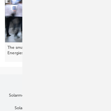
The smarter E Europe – Branche zeigt das
Energiesystem von
morgen
Unsere Themen
Solarmodule
DC-Technik
Wechselrichter
Solarspeicher
AC-Technik
Wartung