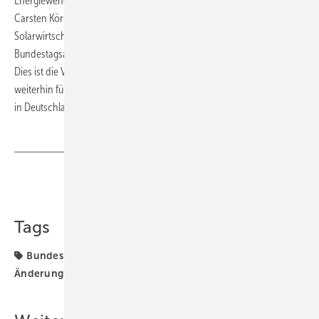
Energiewende liegt jetzt in den Händen des Bundestages“, sagt
Carsten Körnig, Hauptgeschäftsführer des Bundesverbrandes für
Solarwirtschaft (BSW-Solar). „Wir hoffen, dass im Juni auch die
Bundestagsabgeordneten der Sonnensteuer die rote Karte zeigen.
Dies ist die Voraussetzung dafür, dass Bürger und Unternehmer sich
weiterhin für den Klimaschutz und den Ausbau erneuerbarer Energien
in Deutschland engagieren“, betont er. (Sven Ullrich)
Teilen
Link kopieren
Tags
Bundesrat
Energiewende
Förderung
Recht
Änderung