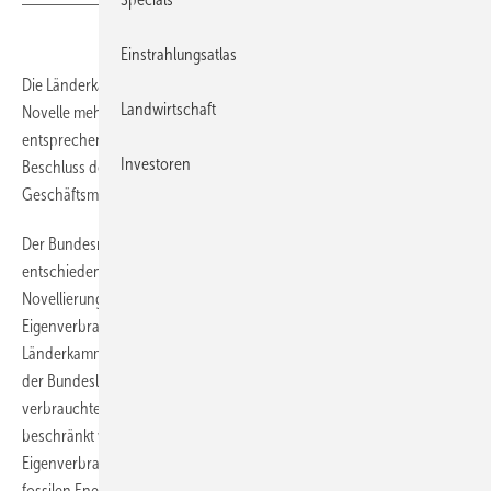
Einstrahlungsatlas
Die Länderkammer hat in der ersten Beratung zur geplanten EEG-
Landwirtschaft
Novelle mehrheitlich gegen den Gesetzentwurf votiert und fordert
entsprechende Änderungen ein. Für die Photovoltaikbranche ist der
Investoren
Beschluss des Bundesrates ein gutes Zeichen, dass ihr das
Geschäftsmodell Eigenverbrauch erhalten bleibt.
Der Bundesrat hat sich mehrheitlich und parteiübergreifend
entschieden, gegen die aktuelle Fassung des Gesetzentwurfs zur
Novellierung des EEG zu stimmen. Vor allem die Regelungen zum
Eigenverbrauch von Solarstrom stoßen auf heftigen Widerstand in der
Länderkammer. Als Kompromissvorschlag haben die Regierungschefs
der Bundesländer beschlossen, dass die EEG-Umlage auf selbst
verbrauchten Solarstrom auf 15 Prozent der aktuellen EEG-Umlage
beschränkt werden soll. Damit strebt der Bundesrat an, den
Eigenverbrauch regenerativen Stroms dem Eingenverbrauch aus
fossilen Energieträgern gleich zu stellen.