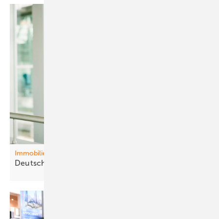
Immobilien
Deutschl and baut sich
arm