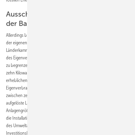
Ausschüsse empfehlen Anhebung
der Bagatellgrenze
Allerdings bleibt der Bundesrat auch hinter der Beschlussempfehlung
der eigenen Ausschüsse zurück. So hatte der Umweltausschuss der
Länderkammer empfohlen, die Bagatellgrenze für die Einbeziehung
des Eigenverbrauchs von Solarstrom auf 100 Kilowatt Anlagenleistung
zu begrenzen. Bisher sieht der Gesetzentwurf eine Bagatellgrenze von
zehn Kilowatt vor. Der Umweltausschuss begründet das mit den
erheblichen finanziellen Mehrbelastungen zur Ermittlung des
Eigenverbrauchs. Die Betreiber von Analgen mit einer Leistung
zwischen zehn und 100 Kilowatt müssten dann eine viertelstündlich
aufgelöste Lastgangmessung installieren, was bisher erst bei einer
Anlagengröße von über 100 Kilowatt vorgesehen ist. Die Kosten für
die Installation von solchen Messeinrichtungen sind nach Ansicht
des Umweltausschusses des Bundesrates im Verhältnis zu den
Investitionskosten für die Anlage viel zu hoch. Der Ausschuss für