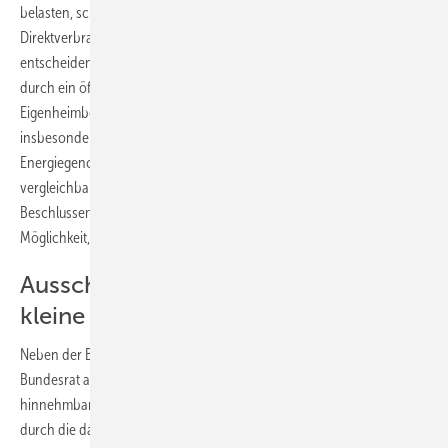
belasten, schlagen die Ausschüsse des Bundesrates vor, den
Direktverbrauch dem Eigenverbrauch gleichzustellen. Das
entscheidende Kriterium dabei müsse sein, dass der Strom nicht
durch ein öffentliches Netz geleitet wird. „Der Eigenverbrauch für den
Eigenheimbesitzer und das Gewerbe ist mit dem Direktverbrauch
insbesondere für die Mieter und Mieterinnen, aber auch für
Energiegenossenschaften und andere innovative Energieanbieter,
vergleichbar“, begründet der Umweltausschuss seine
Beschlussempfehlung. „So erhalten auch Mieter und Mieterinnen die
Möglichkeit, an der Energiewende zu partizipieren.“
Ausschreibungen benachteiligen
kleine Anbieter
Neben der Belastung des solaren Eigenverbrauchs sind für den
Bundesrat auch die ab 2017 geplanten Ausschreibungen für nicht
hinnehmbar. Die Ausschüsse der Länderkammer bemängeln, dass
durch die damit verbundenen hohen administrativen Kosten die