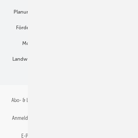
Planung
E-Mobilität
Wärme
Recht
Förderung
Preise
Hybridgeneratoren
Montage
Installation
Solarparks
Landwirtschaft
Mieterstrom
Fachhandel
BIPV
Abo- & Leserservice
AGB
Alle Inhalte chronologisch
Anmelden
Anmeldung & Registrierung
Datenschutz
E-Paper
Gentner Energy Media
Impressum