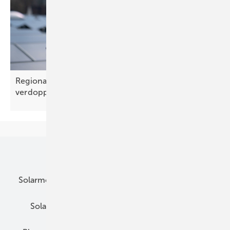
Regionale Wertschöpfung könnte sich bis 2033
verdoppeln
Unsere Themen
Solarmodule
DC-Technik
Wechselrichter
Solarspeicher
AC-Technik
Wartung