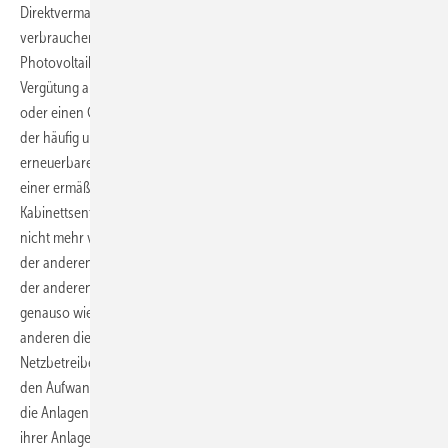
Direktvermarktungsmodelle die Möglichkeit, Ökostrom dort zu
verbrauchen, wo er erzeugt wird. Die Betreiber einer
Photovoltaikanlage geben dabei ihren Solarstrom nicht gegen EEG-
Vergütung ab, sondern verkaufen ihn direkt an regionale Verbraucher
oder einen Grünstromhändler. Die Stromkunden erhalten einen Tarif,
der häufig unter dem des Grundversorgers liegt. Dies ist möglich, da
erneuerbarer Strom, der direkt an die Stromkunden geliefert wird, von
einer ermäßigten EEG-Umlage profitiert. Im vorliegenden
Kabinettsentwurf der EEG-Novelle ist dieses Grünstromprivileg jedoch
nicht mehr vorgesehen. Die verminderte EEG-Umlage ist jedoch auf
der anderen Seite der Ansatz, das Grünstromprivileg zu kritisieren. Auf
der anderen Seite wird durch die regionale Direktvermarktung –
genauso wie beim Eigenverbrauch – zu einen das EEG-Konto und zum
anderen die Netzbetreiber entlastet. Denn jede Kilowattstunde, die die
Netzbetreiber nicht an der Strombörse verkaufen müssen, vermindert
den Aufwand, der bei ihnen den Stromhandel anfällt. Zudem müssen
die Anlagenbetreiber in der Direktvermarktung die Stromerzeugung
ihrer Anlage prognostizieren und dementsprechend Fahrpläne ihrer