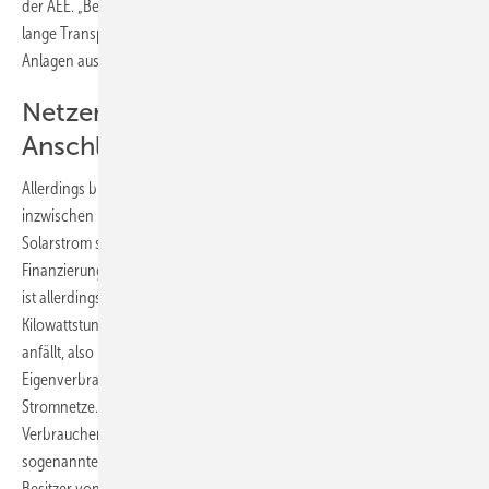
der AEE. „Beide dienen der dezentralen Energiewende und machen
lange Transportwege überflüssig. Zudem erhöht der Strombezug von
Anlagen aus der Region die Akzeptanz für die Energiewende vor Ort.“
Netzentgelte anhand der
Anschlussleistung berechnen
Allerdings bleibt vor allem der Eigenverbrauch von Solarstrom
inzwischen nicht mehr ohne Kritiker. Anlagenbetreiber, die ihren
Solarstrom selbst verbrauchen, stehen in der Kritik, sich aus der
Finanzierung der Energiewende zu verabschieden. Dieses Argument
ist allerdings nicht schlüssig, da jede selbst verbrauchte
Kilowattstunde Solarstrom nicht als Kostenfaktor auf dem EEG-Konto
anfällt, also keine Kosten verursacht. Schlüssiger ist das Argument, die
Eigenverbraucher beteiligen sich zu wenig an der Finanzierung der
Stromnetze. Schließlich werden die Netzentgelte für jeden
Verbraucher über die aus dem Netz bezogene Strommenge, den
sogenannten Arbeitspreis, abgerechnet. „Allerdings verursachen die
Besitzer von Photovoltaikanlagen gleich hohe Kosten für den