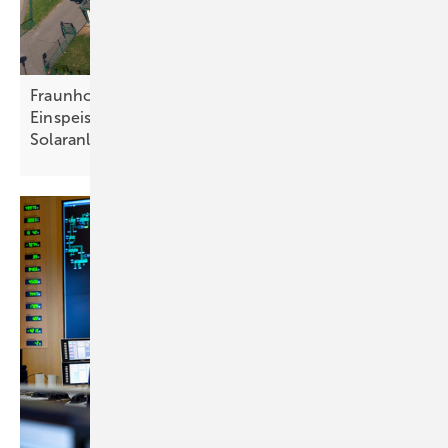
Fraunhofer-Studie: Abschaffung der
Einspeisevergütung gefährdet Ausbau kleiner
Solaranlagen