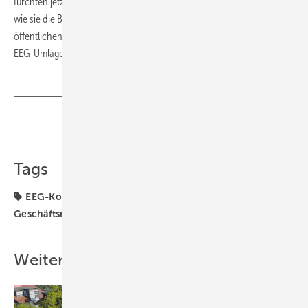
fürchten jetzt, dass durch eine Belastung des Eigenstromverbrauch,
wie sie die Bundesregierung anstrebt, wieder mehr Strom in die
öffentlichen Netze eingespeist wird. „Dies könnte zum Anstieg der
EEG-Umlage führen“, betont die AEE. (Sven Ullrich)
Teilen
Link kopieren
Tags
EEG-Konto
Energiewende
Förderung
Geschäftsmodell
Recht
Weitere Inhalte