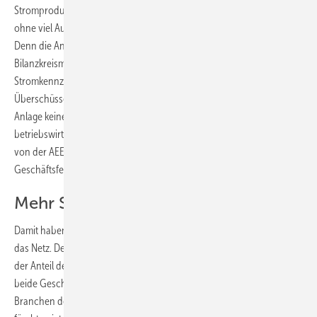
Stromproduktion erstellen. Damit haben die Netzbetreiber wiederum
ohne viel Aufwand schon einen Teil der Regelung des Netzes erledigt.
Denn die Anlagenbetreiber müssen sich um das
Bilanzkreismanagement, die Rechnungsstellung, die
Stromkennzeichnung mit Herkunftsnachweisen, die Vermarktung von
Überschüssen sowie den Ausgleich des Strombedarfs während die
Anlage keinen Strom produziert, kümmern. „Oft übersteigt das das
betriebswirtschaftliche Wissen der Betreiber“, erklären die Fachleute
von der AEE. „Deshalb gibt es auch Dienstleister, die sich genau dieses
Geschäftsfeld erschließen.“
Mehr Strom im Netz erwartet
Damit haben die beiden Geschäftsmodelle klare Vorteile vor allem für
das Netz. Dessen Überlastung wurde immer wieder befürchtet, wenn
der Anteil des Solarstroms in den Leitungen steigt. Zudem tragen
beide Geschäftsmodelle klar zur Entlastung des EEG-Kontos bei. Die
Branchen der erneuerbaren Energien und Verbraucherschützer