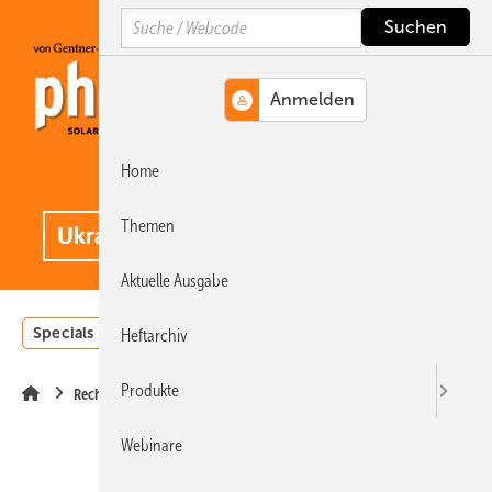
Springe
Springe
Springe
Search
auf
auf
auf
Hauptinhalt
Hauptmenü
SiteSearch
Home
MENÜ
.
Themen
Aktuelle Ausgabe
Specials
Einstrahlungsatlas
Landwirtschaft
Invest
Heftarchiv
Produkte
Recht
Webinare