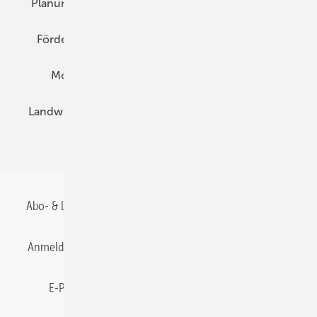
Planung
E-Mobilität
Wärme
Recht
Förderung
Preise
Hybridgeneratoren
Montage
Installation
Solarparks
Landwirtschaft
Mieterstrom
Fachhandel
BIPV
Abo- & Leserservice
AGB
Alle Inhalte chronologisch
Anmelden
Anmeldung & Registrierung
Datenschutz
E-Paper
Gentner Energy Media
Impressum