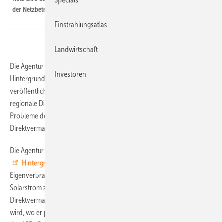
der Netzbetreiber.
Einstrahlungsatlas
Landwirtschaft
Die Agentur für Erneuerbare Energien hat ein neues
Investoren
Hintergrundpapier zu aktuellen Geschäftsmodellen für Solarstrom
veröffentlicht. In dem Hintergrundpapier „Eigenverbrauch und
regionale Direktvermarktung“ fassen die Autoren die Chancen und
Probleme des Eigenverbrauchs und der regionalen
Direktvermarktung von Solarstrom zusammen.
Die Agentur für Erneuerbare Energien (AEE) fasst in einem aktuellen
Hintergrundpapier
die Chancen und Probleme des
Eigenverbrauchs und der regionalen Direktvermarktung von
Solarstrom zusammen. „Eigenverbrauch von Ökostrom und regionale
Direktvermarktung haben den Vorteil, dass Strom dort verbraucht
wird, wo er produziert wird“, erklärt Philipp Vohrer, Geschäftsführer