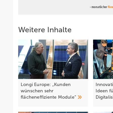
- monatlicher
New
Weitere Inhalte
Longi Europe: „Kunden
Innovat
wünschen sehr
Ideen f
flächeneffiziente
Module“
Digitali