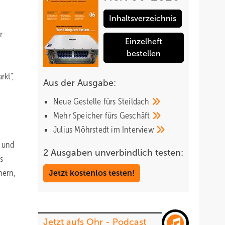
Inhaltsverzeichnis
r
Einzelheft
bestellen
rkt”,
Aus der Ausgabe:
Neue Gestelle fürs
Steildach
Mehr Speicher fürs
Geschäft
Julius Möhrstedt im
Interview
n und
2 Ausgaben unverbindlich testen:
s
hern,
Jetzt kostenlos testen!
Jetzt aufs Ohr - Podcast