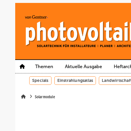
Springe
Springe
Springe
auf
auf
auf
Hauptinhalt
Hauptmenü
SiteSearch
Themen
Aktuelle Ausgabe
Heftarc
Specials
Einstrahlungsatlas
Landwirtschaf
Solarmodule