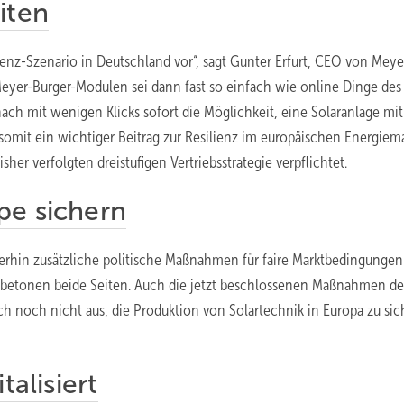
iten
ilienz-Szenario in Deutschland vor“, sagt Gunter Erfurt, CEO von Meye
 Meyer-Burger-Modulen sei dann fast so einfach wie online Dinge des
ch mit wenigen Klicks sofort die Möglichkeit, eine Solaranlage mit
 somit ein wichtiger Beitrag zur Resilienz im europäischen Energiema
sher verfolgten dreistufigen Vertriebsstrategie verpflichtet.
pe sichern
terhin zusätzliche politische Maßnahmen für faire Marktbedingunge
 betonen beide Seiten. Auch die jetzt beschlossenen Maßnahmen de
h noch nicht aus, die Produktion von Solartechnik in Europa zu sic
talisiert