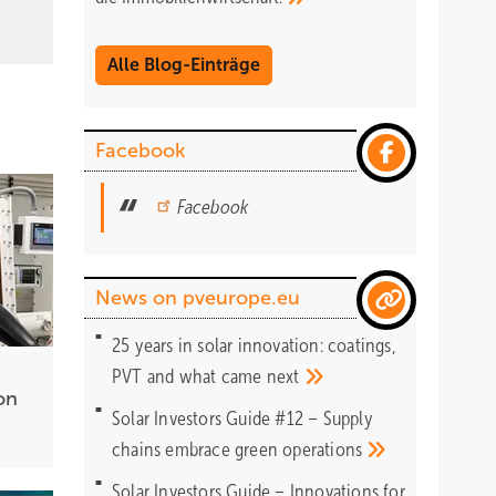
Alle Blog-Einträge
Facebook
Facebook
News on pveurope.eu
25 years in solar innovation: coatings,
PVT and what came
next
on
Solar Investors Guide #12 – Supply
chains embrace green
operations
Solar Investors Guide – Innovations for