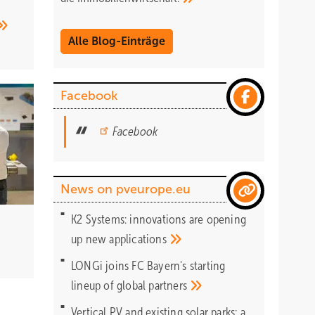
Alle Blog-Einträge
Facebook
Facebook
News on pveurope.eu
K2 Systems: innovations are opening
up new
applications
LONGi joins FC Bayern's starting
lineup of global
partners
Vertical PV and existing solar parks: a