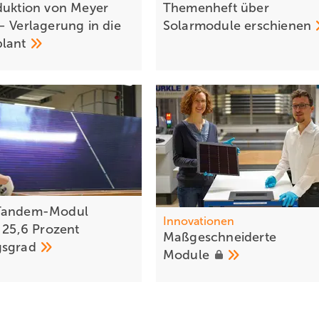
duktion von Meyer
Themenheft über
– Verlagerung in die
Solarmodule
erschienen
plant
Tandem-Modul
Innovationen
t 25,6 Prozent
Maßgeschneiderte
gsgrad
Module