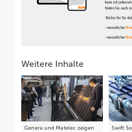
kann ich jederzei
finden Sie auch i
Nichts für Sie d
- monatlicher
New
- monatlicher
New
Weitere Inhalte
Genera und Matelec zeigen
Swift So