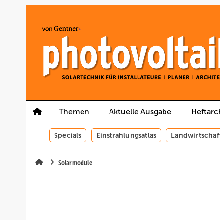
Springe
Springe
Springe
auf
auf
auf
Hauptinhalt
Hauptmenü
SiteSearch
Themen
Aktuelle Ausgabe
Heftarc
Specials
Einstrahlungsatlas
Landwirtschaf
Solarmodule