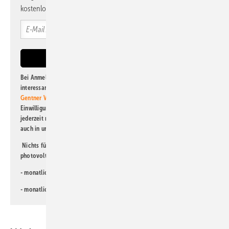
kostenlos direkt ins Postfach.
Bei Anmeldung zu diesem Newsletter bin ich damit einverstanden, über
interessante Verlags- und Online-Angebote
der Marken der Alfons W.
Gentner Verlag GmbH & Co. KG
informiert zu werden. Diese
Einwilligung kann ich jederzeit widerrufen und eine Abmeldung ist
jederzeit möglich. Informationen zum Umgang mit Daten finden Sie
auch in unserer
Datenschutzerklärung
.
Nichts für Sie dabei? Dann lesen Sie doch einen unserer weiteren
photovoltaik-Newsletter!
- monatlicher
Newsletter für Investoren
- monatlicher
Newsletter PV für die Landwirtschaft