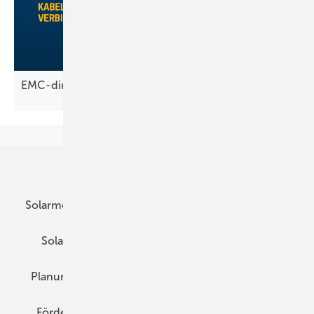
EMC-direct bringt neuen
Produktkatalog
Unsere Themen
Solarmodule
DC-Technik
Wechselrichter
Solarspeicher
AC-Technik
Wartung
Planung
E-Mobilität
Wärme
Recht
Förderung
Preise
Hybridgeneratoren