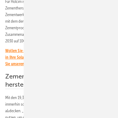
Für Holcim ist die Anlage ein Baustein hin zu einer klimafreundlicheren
Zementherstellung. Ziel ist es, zumindest den Energiebedarf des
Zementwerks in Mannersdorf am Leithagebirge zu dekarbonisieren,
mit dem der Zement hergestellt wird, auch wenn die
Zementproduktion weiterhin ohne CO2-Ausstoß kaum möglich ist. In
Zusammenarbeit mit Verbund will Holcim seine Energieversorgung bis
2030 auf 100 Prozent regenerative Quellen umstellen.
Wollen Sie die neuesten Entwicklungen rund um die Investition
in Ihre Solaranlagen immer im Blick behalten? Dann abonnieren
Sie unseren kostenlosen Investoren-Newsletter.
Zement ressourcenschonend
herstellen
Mit den 19,3 Gigawattstunden jedes Jahr kann das Unternehmen jetzt
immerhin schon rund 15 Prozent des Bedarfs mit Solarstrom
abdecken. „Unser Ziel ist, alle Möglichkeiten der Kreislaufwirtschaft zu
nutzen, um möglichst ressourcenschonend die Versorgung mit