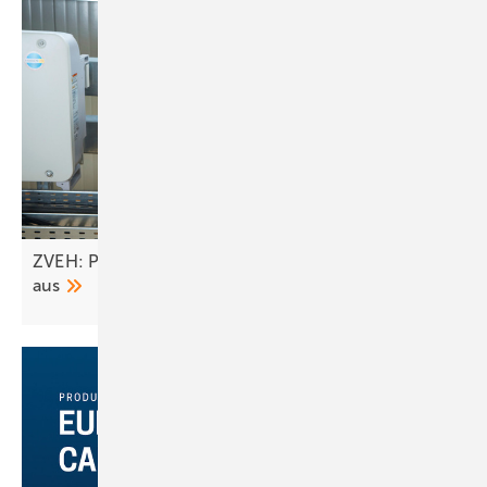
ZVEH: Pläne des Bundes bremsen Erneuerbare
aus