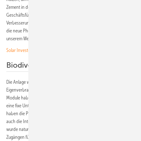
Zement in der Region zu sichern“, erklärt Haimo Primas,
Geschäftsführer von Holcim Österreich. „Ergänzend zu laufenden
Verbesserungen unseres Energiemanagements ist die Investition in
die neue Photovoltaikanlage ein weiterer wichtiger Schritt auf
unserem Weg der grünen Transformation.“
Solar Investor‘s Guide #9: Innovationen in der Montagetechnik
Biodiversität im Blick
Die Anlage wurde von den Planern von Verbund auf den
Eigenverbrauch im Zementwerk hin ausgelegt. Insgesamt 22.204
Module haben die Handwerker auf der 17 Hektar großen Fläche auf
eine fixe Unterkonstruktion montiert. Bei der Realisierung des Projekts
haben die Planer besonders auf den Schutz der Biodiversität und
auch die Integration in die Umwelt geachtet. Das Anlagendesign
wurde natur- und artenschutzfreundlich ausgelegt, mit speziellen
Zugängen für Kleintiere. Zusätzlich wurden Flächen rekultiviert und