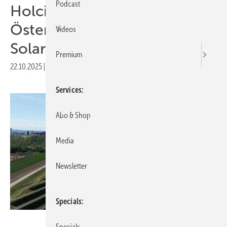
Podcast
Holcim produziert in
Österreich Zement mit
Videos
Solarstrom
Premium
22.10.2025
|
Druckvorschau
Services
Abo & Shop
Media
Newsletter
Specials
Verbund
Specials