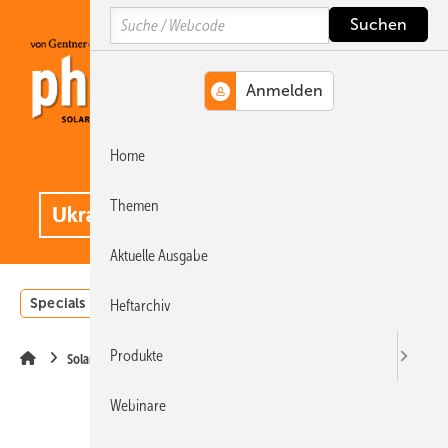
Springe
Springe
Springe
Search
auf
auf
auf
Hauptinhalt
Hauptmenü
SiteSearch
Home
MENÜ
.
Themen
Aktuelle Ausgabe
Specials
Einstrahlungsatlas
Landwirtschaft
Invest
Heftarchiv
Produkte
Solarparks
Webinare