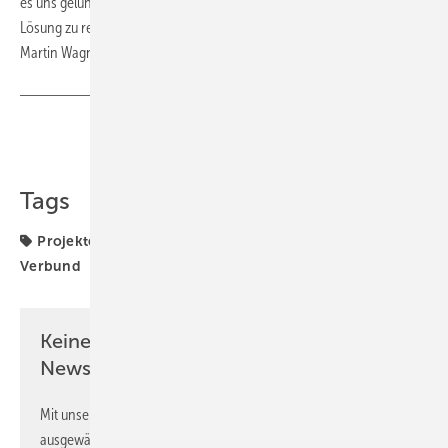
es uns gelungen, eine technisch robuste und ökologisch verträgliche
Lösung zu realisieren, auf die wir gemeinsam stolz sein können“, sagt
Martin Wagner. (su)
Teilen
Link kopieren
Tags
Projekte
Solarpark
Solarparks
Solarstrom
Verbund
Keine Zeit? Kein Problem mit dem PV
Newsletter!
Mit unserem Newsletter erhalten Sie regelmäßig von uns
ausgewählte Informationen und Neuigkeiten, gebündelt und