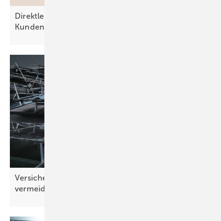
Direktleitung: Ausweg aus dem Dilemma der
Kundenanlage
Versicherer: „Schäden sind in Teilen
vermeidbar“