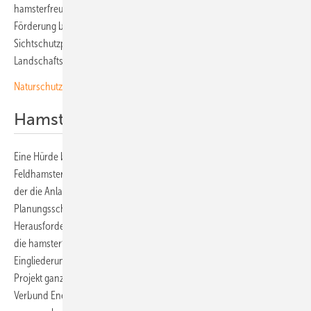
hamsterfreundlich gestaltet. Außerdem wurden Maßnahmen zur
Förderung bodenbrütender Vögel umgesetzt. Ergänzend dazu wurden
Sichtschutzpflanzungen angelegt, um die Anlage sensibel in das
Landschaftsbild der Region zu integrieren.
Naturschutz contra Photovoltaik?
Hamster geschützt
Eine Hürde bei der Planung und beim Bau war eine nachgewiesene
Feldhamsterpopulation in unmittelbarer Nachbarschaft zur Fläche, auf
der die Anlage gebaut werden sollte. Dies wurde allerdings bei allen
Planungsschritten berücksichtigt. „Gerade wegen der besonderen
Herausforderungen vom umfassenden Natur- und Artenschutz über
die hamsterfreundliche Rekultivierung bis hin zur sensiblen
Eingliederung der Anlage in das Landschaftsbild finde ich dieses
Projekt ganz besonders“, betont Martin Wagner, Geschäftsführer von
Verbund Energy4Business. „Trotz der damit verbundenen Hürden ist