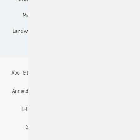
Montage
Installation
Solarparks
Landwirtschaft
Mieterstrom
Fachhandel
BIPV
Abo- & Leserservice
AGB
Alle Inhalte chronologisch
Anmelden
Anmeldung & Registrierung
Datenschutz
E-Paper
Gentner Energy Media
Impressum
Karriere bei Gentner
Team
Mediaservice