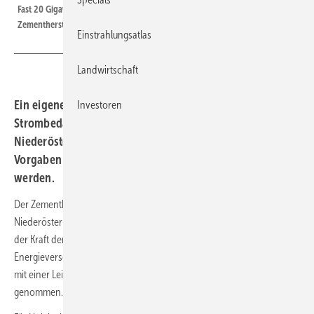
Fast 20 Gigawattstunden Solartrom liefert die Anlage jedes Jahr für die
Zementherstellung in Mannersdorf.
Einstrahlungsatlas
Landwirtschaft
Ein eigener Solarpark liefert rund 15 Prozent des
Investoren
Strombedarfs des Zementwerks Mannersdorf in
Niederösterreich. Beim Bau der Anlage mussten einige
Vorgaben hinsichtlich Umwelt- und Sichtschutz beachtet
werden.
Der Zementhersteller Holcim wird an seinem Standort Mannersdorf in
Niederösterreich in Zukunft einen Teil seiner Energieversorgung mit
der Kraft der Sonne abdecken. Dazu hat der österreichische
Energieversorger Verbund neben dem Zementwerk einen Solarpark
mit einer Leistung von 15,44 Megawatt gebaut und in Betrieb
genommen.