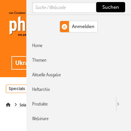
Springe
Springe
Springe
Search
auf
auf
auf
Hauptinhalt
Hauptmenü
SiteSearch
Home
MENÜ
.
Themen
Aktuelle Ausgabe
Specials
Einstrahlungsatlas
Landwirtschaft
Invest
Heftarchiv
Produkte
Solarspeicher
Webinare