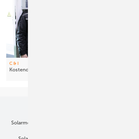
C & I
Kostendrü cker für Gewerbe und
Industrie
Unsere Themen
Solarmodule
DC-Technik
Wechselrichter
Solarspeicher
AC-Technik
Wartung