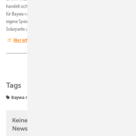
handelt sich dabei um eines der ersten Standalone-Batterieprojekte
für Baywa r.e., nachdem das Unternehmen zuvor ausschließlich
eigene Speichersysteme in Hybridprojekten (Kombination aus
Solarparks und Windenergie) betrieben hatte. (HS)
Hier erfahren Sie mehr über Asset Operations bei Baywa r.e.
Teilen
Link kopieren
Tags
Baywa r
Baywa r.e.
Projekte
Solarspeicher
Keine Zeit? Kein Problem mit dem PV
Newsletter!