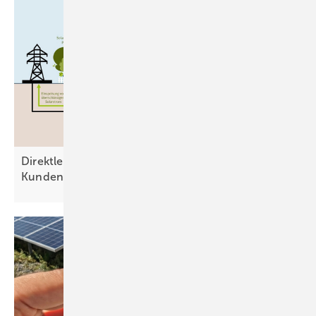
Direktleitung: Ausweg aus dem Dilemma der
Kundenanlage