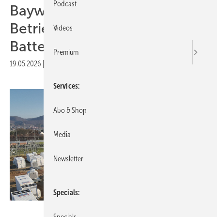
Podcast
Baywa r.e. übernimmt
Betriebsführung für großen
Videos
Batteriespeicher
Premium
19.05.2026
|
Druckvorschau
Services
Abo & Shop
Media
Newsletter
Specials
Obton/Engira
Specials