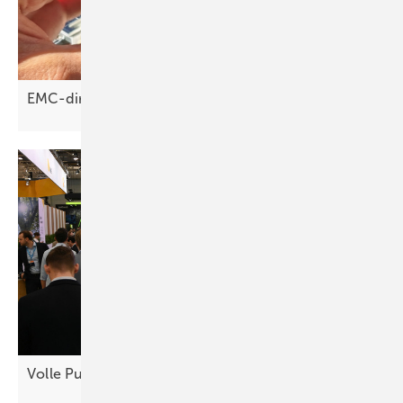
EMC-direct: Bifaziale Module richtig
klemmen
Volle Pulle Energiewende in
Essen