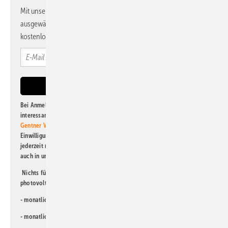
Mit unserem Newsletter erhalten Sie regelmäßig von uns
ausgewählte Informationen und Neuigkeiten, gebündelt und
kostenlos direkt ins Postfach.
Bei Anmeldung zu diesem Newsletter bin ich damit einverstanden, über
interessante Verlags- und Online-Angebote
der Marken der Alfons W.
Gentner Verlag GmbH & Co. KG
informiert zu werden. Diese
Einwilligung kann ich jederzeit widerrufen und eine Abmeldung ist
jederzeit möglich. Informationen zum Umgang mit Daten finden Sie
auch in unserer
Datenschutzerklärung
.
Nichts für Sie dabei? Dann lesen Sie doch einen unserer weiteren
photovoltaik-Newsletter!
- monatlicher
Newsletter für Investoren
- monatlicher
Newsletter PV für die Landwirtschaft