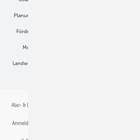
Planung
E-Mobilität
Wärme
Recht
Förderung
Preise
Hybridgeneratoren
Montage
Installation
Solarparks
Landwirtschaft
Mieterstrom
Fachhandel
BIPV
Abo- & Leserservice
AGB
Alle Inhalte chronologisch
Anmelden
Anmeldung & Registrierung
Datenschutz