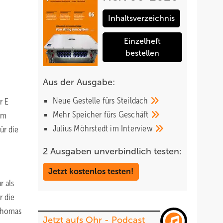
Inhaltsverzeichnis
Einzelheft
bestellen
Aus der Ausgabe:
Neue Gestelle fürs
Steildach
r E
Mehr Speicher fürs
Geschäft
im
Julius Möhrstedt im
Interview
ür die
2 Ausgaben unverbindlich testen:
Jetzt kostenlos testen!
r als
r die
 Thomas
Jetzt aufs Ohr - Podcast