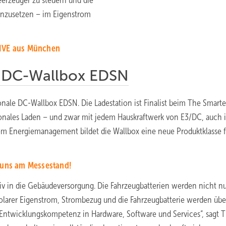
erzeuger zu steuern und die
inzusetzen – im Eigenstrom
LIVE aus München
le DC-Wallbox EDSN
ionale DC-Wallbox EDSN. Die Ladestation ist Finalist beim The Smarte
tionales Laden – und zwar mit jedem Hauskraftwerk von E3/DC, auch 
 Energiemanagement bildet die Wallbox eine neue Produktklasse f
i uns am Messestand!
tiv in die Gebäudeversorgung. Die Fahrzeugbatterien werden nicht nu
. Solarer Eigenstrom, Strombezug und die Fahrzeugbatterie werden übe
e Entwicklungskompetenz in Hardware, Software und Services“, sagt