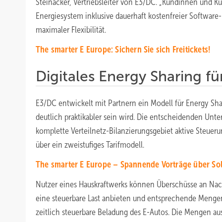
Steinacker, Vertriebsleiter von E3/DC. „Kundinnen und K
Energiesystem inklusive dauerhaft kostenfreier Software-
maximaler Flexibilität.
The smarter E Europe: Sichern Sie sich Freitickets!
Digitales Energy Sharing f
E3/DC entwickelt mit Partnern ein Modell für Energy S
deutlich praktikabler sein wird. Die entscheidenden Unt
komplette Verteilnetz-Bilanzierungsgebiet aktive Steuer
über ein zweistufiges Tarifmodell.
The smarter E Europe – Spannende Vorträge über So
Nutzer eines Hauskraftwerks können Überschüsse an Nachb
eine steuerbare Last anbieten und entsprechende Mengen 
zeitlich steuerbare Beladung des E-Autos. Die Mengen a