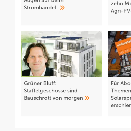
Augen auf bei m
zehn Me
Stromhandel!
Agri-P
Grüner Bluff:
Für Abo
Staffelgeschosse sind
Themen
Bauschrott von
morgen
Solarspe
erschi