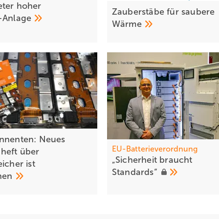
ter hoher
Zauberstäbe für saubere
V-Anlage
Wärme
nnenten: Neues
EU-Batterieverordnung
heft über
„Sic herheit braucht
icher ist
Standards“
enen