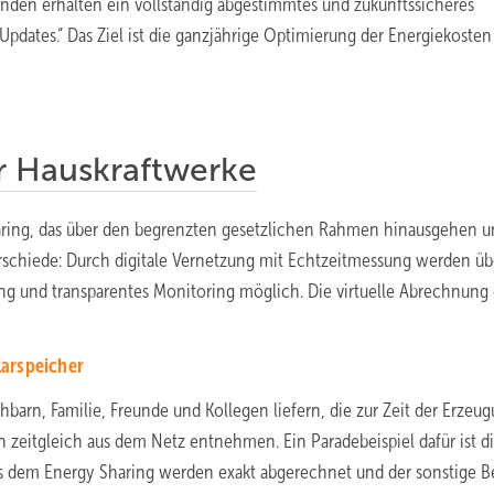
unden erhalten ein vollständig abgestimmtes und zukunftssicheres
Updates.“ Das Ziel ist die ganzjährige Optimierung der Energiekosten
ür Hauskraftwerke
haring, das über den begrenzten gesetzlichen Rahmen hinausgehen 
erschiede: Durch digitale Vernetzung mit Echtzeitmessung werden üb
ung und transparentes Monitoring möglich. Die virtuelle Abrechnung 
larspeicher
arn, Familie, Freunde und Kollegen liefern, die zur Zeit der Erzeu
zeitgleich aus dem Netz entnehmen. Ein Paradebeispiel dafür ist d
us dem Energy Sharing werden exakt abgerechnet und der sonstige B