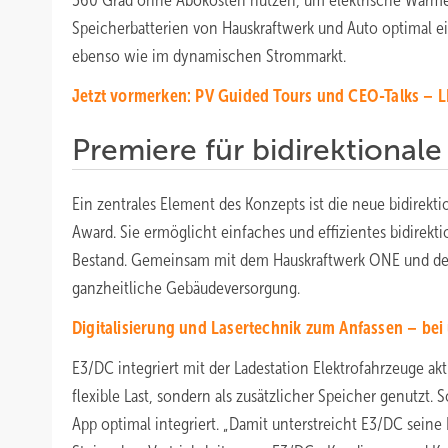
360 Grad ohne Abokosten nutzen, um elektrische Wärme
Speicherbatterien von Hauskraftwerk und Auto optimal e
ebenso wie im dynamischen Strommarkt.
Jetzt vormerken: PV Guided Tours und CEO-Talks – 
Premiere für bidirektiona
Ein zentrales Element des Konzepts ist die neue bidirekt
Award. Sie ermöglicht einfaches und effizientes bidirek
Bestand. Gemeinsam mit dem Hauskraftwerk ONE und dem
ganzheitliche Gebäudeversorgung.
Digitalisierung und Lasertechnik zum Anfassen – be
E3/DC integriert mit der Ladestation Elektrofahrzeuge ak
flexible Last, sondern als zusätzlicher Speicher genutzt
App optimal integriert. „Damit unterstreicht E3/DC sein