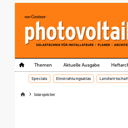
Springe
Springe
Springe
auf
auf
auf
Hauptinhalt
Hauptmenü
SiteSearch
Themen
Aktuelle Ausgabe
Heftarc
Specials
Einstrahlungsatlas
Landwirtschaf
Solarspeicher