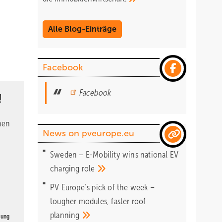
Alle Blog-Einträge
Facebook
Facebook
!
nen
News on pveurope.eu
Sweden – E-Mobility wins national EV
charging
role
PV Europe‘s pick of the week –
tougher modules, faster roof
planning
gung