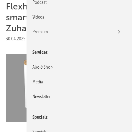
Podcast
Flexhome Energy bietet
smarten Strompuffer für
Videos
Zuhause
Premium
30.04.2025
|
Druckvorschau
Services
Abo & Shop
Media
Newsletter
Specials
Flexhome Energy
Specials