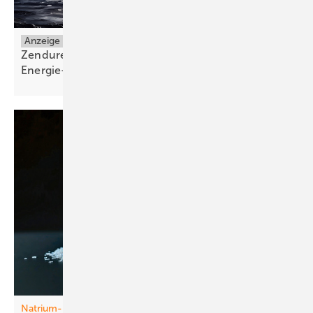
Anzeige
Zendure SolarFlow Mix: Solarspeicher und
Energie-Ökosystem für das ganze
Haus
Natrium-Ionen-Akkus