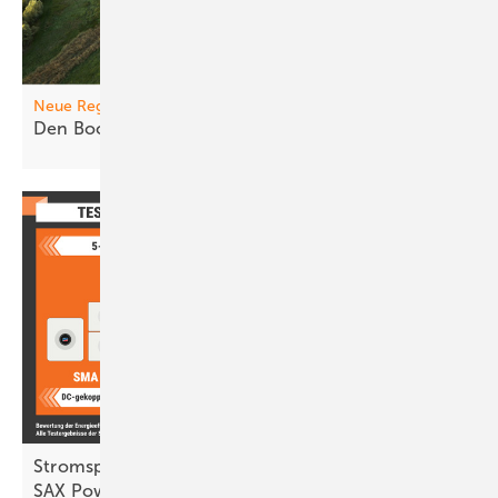
Neue Regeln
Den Boom ric htig
steuern
Stromspeicher Inspektion 2026: Fox ESS, SMA,
SAX Power, Kostal und BYD
vorn