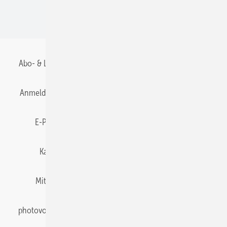
BIPV
Abo- & Leserservice
AGB
Alle Inhalte chronologisch
Anmelden
Anmeldung & Registrierung
Datenschutz
E-Paper
Gentner Energy Media
Impressum
Karriere bei Gentner
Team
Mediaservice
Mitgliedschaften und Engagement
Newsletter
photovoltaik abonnieren
Privacy Manager
pv Europe