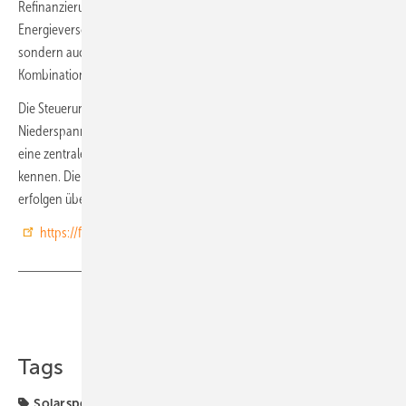
Refinanzierung des Speichers und als Zusatzgewinn für die
Energieversorger. Diese Maßnahme schafft nicht nur Kostenersparnis,
sondern auch Kundenbindung. Die Lösung funktioniert auch in
Kombination mit Balkonsolaranlagen.
Die Steuerung der Wohnungsspeicher erfolgt nach Marktanreizen im
Niederspannungsnetz. Dabei spielen die lokalen Energieversorger
eine zentrale Rolle, da sie den jeweiligen Bilanzkreis am besten
kennen. Die intelligente Verteilung und Nutzung der Flexibilität
erfolgen über eine KI-gestützte Plattform. (nhp)
https://flexhome.energy
Teilen
Link kopieren
Tags
Solarspeicher