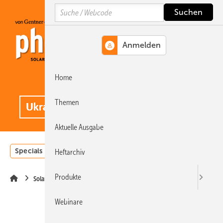
Springe
Springe
Springe
Search
auf
auf
auf
Hauptinhalt
Hauptmenü
SiteSearch
Home
MENÜ
.
Themen
Aktuelle Ausgabe
Specials
Einstrahlungsatlas
Landwirtschaft
Invest
Heftarchiv
Produkte
Solarspeicher
Webinare