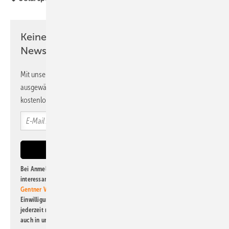
Keine Zeit? Kein Problem mit dem PV
Newsletter!
Mit unserem Newsletter erhalten Sie regelmäßig von uns
ausgewählte Informationen und Neuigkeiten, gebündelt und
kostenlos direkt ins Postfach.
Bei Anmeldung zu diesem Newsletter bin ich damit einverstanden, über
interessante Verlags- und Online-Angebote
der Marken der Alfons W.
Gentner Verlag GmbH & Co. KG
informiert zu werden. Diese
Einwilligung kann ich jederzeit widerrufen und eine Abmeldung ist
jederzeit möglich. Informationen zum Umgang mit Daten finden Sie
auch in unserer
Datenschutzerklärung
.