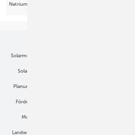
Na trium statt
Lithium
Unsere Themen
Solarmodule
DC-Technik
Wechselrichter
Solarspeicher
AC-Technik
Wartung
Planung
E-Mobilität
Wärme
Recht
Förderung
Preise
Hybridgeneratoren
Montage
Installation
Solarparks
Landwirtschaft
Mieterstrom
Fachhandel