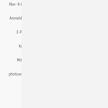
Abo- & Leserservice
AGB
Alle Inhalte chronologisch
Anmelden
Anmeldung & Registrierung
Datenschutz
E-Paper
Gentner Energy Media
Impressum
Karriere bei Gentner
Team
Mediaservice
Mitgliedschaften und Engagement
Newsletter
photovoltaik abonnieren
Privacy Manager
pv Europe
RSS-Feed
Veranstaltungen / Webinare
© 2026 photovoltaik