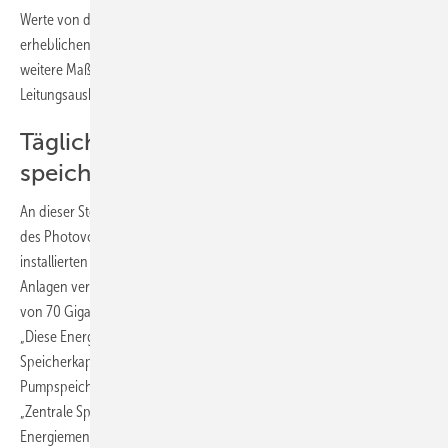
Werte von deutlich über 100 Gigawatt, kommt es zur Mittagszeit zu
erheblichen Überschüssen durch die Solarstromerzeugung, die ohne
weitere Maßnahmen auch durch einen noch so ambitionierten
Leitungsausbau nicht zu beherrschen wären.“
Täglich 500 Gigawattstunden
speichern
An dieser Stelle kommen die Speicher als unverzichtbarer Bestandteil
des Photovoltaikausbaus ins Spiel. Denn wenn man bei einer
installierten Solarstromleistung von 200 Gigawatt die Abregelung von
Anlagen vermeiden möchte, müssen bei einer Überschussleistung
von 70 Gigawatt täglich 500 Gigawattstunden gespeichert werden.
„Diese Energiemenge entspricht mehr als dem Zehnfachen der
Speicherkapazität der heute in Deutschland in Betrieb befindlichen
Pumpspeicherkraftwerke“, warnen die Berliner Wissenschaftler.
„Zentrale Speicher werden in absehbarer Zeit nur einen Teil der
Energiemenge aufnehmen können. Langfristig stehen dann auch bei