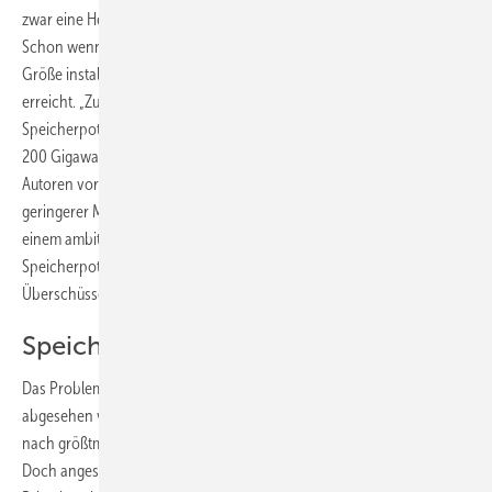
zwar eine Herausforderung, aber diese kann Deutschland meistern.
Schon wenn jeder zweite Haushalt einen Speicher in angemessener
Größe installiert, würde eine Kapazität von 380 Gigawattstunden
erreicht. „Zusammen mit dem gewerblichen Bereich überschreiten die
Speicherpotenziale die bei einer installierten Photovoltaikleistung von
200 Gigawatt maximal zu erwartenden Überschüsse“, rechnen die
Autoren vor. „Die verfügbare Spitzenleistung wäre bereits bei deutlich
geringerer Marktdurchdringung mehr als ausreichend. Werden mit
einem ambitionierten Photovoltaikausbau auch die aufgeführten
Speicherpotenziale erschlossen, lassen sich damit die resultierenden
Überschüsse problemlos nutzen.“
Speicher sind schon wirtschaftlich
Das Problem ist die Wirtschaftlichkeit der Speicher. Diese ist –
abgesehen von dem Wunsch der Betreiber von Photovoltaikanlagen
nach größtmöglicher Autarkie – noch nicht vollständig gegeben.
Doch angesichts der weiter steigenden Stromkosten vor allem für