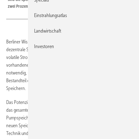
zwei Prozent steigen.
Einstrahlungsatlas
Landwirtschaft
Berliner Wissenschaftler haben ausgerechnet, dass das Potenzial für
Investoren
dezentrale Speicher in Deutschland ausreicht, um den Umstieg auf
volatile Stromerzeuger zu schaffen. Es liegt weit über dem der
vorhandenen Pumpspeicherkraftwerke. Sie sind aber auch
notwendig, um die schwankende Erzeugung auszugleichen.
Bestandteil der Studie ist eine Wirtschaftlichkeitsanalyse von
Speichern.
Das Potenzial dezentraler Batteriespeicher in Deutschland übersteigt
das gesamte Speichervermögen der hierzulande vorhandenen
Pumpspeicherkraftwerke. Dies ist eines der zentralen Ergebnisse der
neuen Speicherstudie, die Wissenschaftler der Hochschule für
Technik und Wirtschaft (HTW) in Berlin erstellt haben. Außerdem sind