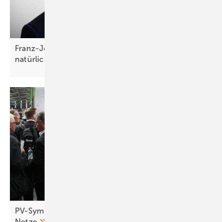
Franz-Josef Feilmeier: „Die Co-Location ist der
natürliche Anwendungsfall für
Speicher“
PV-Symposium 2026: Speicher treiben Umbau der
Netze