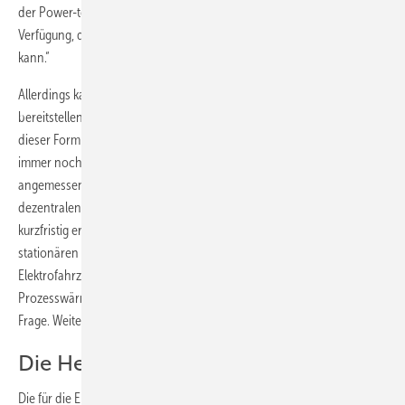
der Power-to-Gas-Technologie große Speicherkapazitäten zur
Verfügung, da hier das Gasnetz als Speicher nutzbar gemacht werden
kann.“
Allerdings kann das Gasnetz zwar die notwendige Kapazität
bereitstellen, doch die notwendige Leistung ist der Flaschenhals
dieser Form der Speicherung. Zudem sind die Power-to-Gas-Anlagen
immer noch teuer und es dauert noch eine Weile, bis sie zu einem
angemessen Preis zur Verfügung stehen. „Die Potenziale der
dezentralen Speicherlösungen lassen sich hingegen bereits sehr
kurzfristig erschließen“, erklären die Autoren der Studie. „Neben
stationären Batteriespeichern kommen mobile Batteriespeicher in
Elektrofahrzeugen oder die Erzeugung von Trinkwarmwasser und
Prozesswärme sowie die Raumtemperaturänderung in Gebäuden in
Frage. Weitere Potenziale ließen sich in Kühlhäusern erschließen.“
Die Herausforderung meistern
Die für die Energiewende notwendige dezentrale Speicherkapazität ist