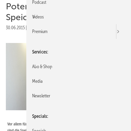
Podcast
Potenzial dezentraler
Speicher ausreizen
Videos
30.06.2015
|
Druckvorschau
Premium
Services
Abo & Shop
Media
Newsletter
IBC Solar
Specials
Vor allem für Haushalte mit Solaranlagen ohne Eigenverbrauchsabgabe
sind die Speicher schon wirtschaftlich, wenn die Stromkosten um jährlich
Specials