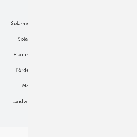
Unsere Themen
Solarmodule
DC-Technik
Wechselrichter
Solarspeicher
AC-Technik
Wartung
Planung
E-Mobilität
Wärme
Recht
Förderung
Preise
Hybridgeneratoren
Montage
Installation
Solarparks
Landwirtschaft
Mieterstrom
Fachhandel
BIPV