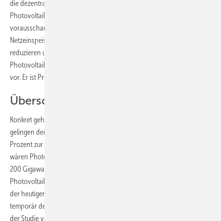
die dezentralen Stromspeicher für einen schnellen Ausbau der
Photovoltaik in Deutschland von entscheidender Bedeutung. „Bei
vorausschauender Planung der Speicherladung lässt sich die
Netzeinspeisung auf die Hälfte der installierten Photovoltaikleistung
reduzieren und damit die Anzahl der installierbaren
Photovoltaikanlagen deutlich erhöhen“, rechnet Volker Quaschning
vor. Er ist Professor an der HTW und Mitautor der Speicherstudie.
Überschüsse beherrschen
Konkret gehen die Berliner Wissenschaftler davon aus, dass zum
gelingen der Energiewende die Photovoltaik mit mindestens 25
Prozent zur Stromerzeugung in Deutschland beitragen müsste. Dazu
wären Photovoltaikanlagen mit einer Gesamtleistung von mindestens
200 Gigawatt notwendig. „Bereits bei einer installierten
Photovoltaikleistung von 70 Gigawatt, was rund einer Verdopplung
der heutigen Leistung entspricht, können Photovoltaiksysteme
temporär den Verbrauch vollständig abdecken“, rechnen die Autoren
der Studie vor. „Steigt die Photovoltaikleistung auf die erforderlichen