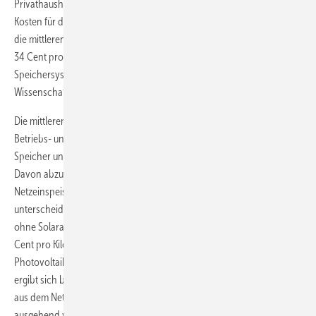
Privathaushalte und kleine Gewerbebetrieb und den sinkenden
Kosten für die Speicher werden diese bald wirtschaftlich sein. „Sobald
die mittleren Stromkosten den angenommenen Netzbezugspreis von
34 Cent pro Kilowattstunde unterschreiten, ist die Investition in ein
Speichersystem wirtschaftlich sinnvoll“, haben die Berliner
Wissenschaftler ausgerechnet.
Die mittleren Stromkosten ergeben sich dabei aus den Investitions-,
Betriebs- und Finanzierungskosten für den Solargenerator und den
Speicher und den Ausgaben für den aus dem Netz bezogenen Kosten.
Davon abzuziehen sind die Einnahmen aus der EEG-Vergütung bei
Netzeinspeisung des Überschusses aus der Photovoltaikanlage. So
unterscheiden sie sich von den Kosten des Strombezugs. Diese fallen
ohne Solaranlage an. Liegen die mittleren Stromkosten demnach 34
Cent pro Kilowattstunde unter den Kosten, die ein Haushalt ohne
Photovoltaik zahlt, ist ein Speicher wirtschaftlich. Diese Differenz
ergibt sich bei den derzeitigen Preisen, wenn die Strombezugskosten
aus dem Netz über 20 Jahre gerechneten jährlich um zwei Prozent
ausgehend von einem Wert von 28 Cent pro Kilowattstunde steigen.