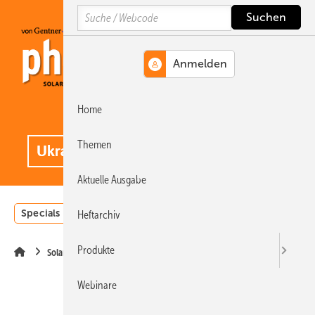
Springe
Springe
Springe
Search
auf
auf
auf
Hauptinhalt
Hauptmenü
SiteSearch
Home
MENÜ
.
Themen
Aktuelle Ausgabe
Specials
Einstrahlungsatlas
Landwirtschaft
Invest
Heftarchiv
Produkte
Solarspeicher
Webinare