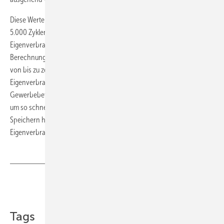
Diese Werte gelten allerdings nur, wenn der Speicher eine Anzahl von
5.000 Zyklen erreicht und 20 Jahre hält. Da die Berliner die
Eigenverbrauchsumlage nicht mit eingerechnet haben, gilt die
Berechnung außerdem nur für Photovoltaikanlagen mit einer Leistung
von bis zu zehn Kilowatt. So sind aber Speicher für den
Eigenverbrauch schon jetzt wirtschaftlich. Auch größere Speicher für
Gewerbebetriebe werden bald ihre Wirtschaftlichkeit erreichen. Dies
um so schneller, wenn die Netzbetreiber den Mehrwert aus den
Speichern honorieren und die Politik keine weiteren Hürden für den
Eigenverbrauch errichtet. (su)
Teilen
Link kopieren
Tags