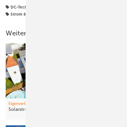
DC-Technik
Potenzial
Solarspeicher
Speicher
Strom & Wärme
Weitere Inhalte
Eigenverbrauch
Solarstrom entlastet
Gemeinden